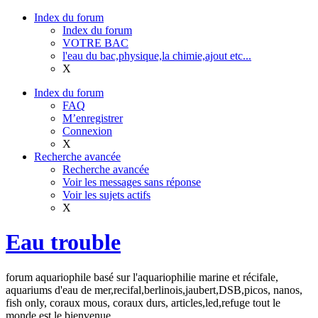
Index du forum
Index du forum
VOTRE BAC
l'eau du bac,physique,la chimie,ajout etc...
X
Index du forum
FAQ
M’enregistrer
Connexion
X
Recherche avancée
Recherche avancée
Voir les messages sans réponse
Voir les sujets actifs
X
Eau trouble
forum aquariophile basé sur l'aquariophilie marine et récifale,
aquariums d'eau de mer,recifal,berlinois,jaubert,DSB,picos, nanos,
fish only, coraux mous, coraux durs, articles,led,refuge tout le
monde est le bienvenue.