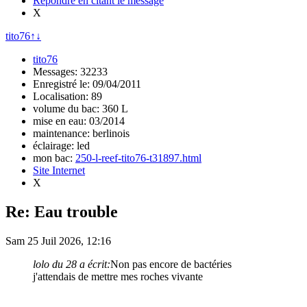
Répondre en citant le message
X
tito76
↑
↓
tito76
Messages: 32233
Enregistré le: 09/04/2011
Localisation: 89
volume du bac: 360 L
mise en eau: 03/2014
maintenance: berlinois
éclairage: led
mon bac:
250-l-reef-tito76-t31897.html
Site Internet
X
Re: Eau trouble
Sam 25 Juil 2026, 12:16
lolo du 28 a écrit:
Non pas encore de bactéries
j'attendais de mettre mes roches vivante