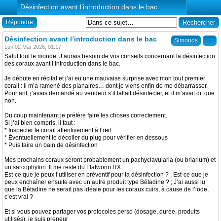
Désinfection avant l’introduction dans le bac
Répondre
Désinfection avant l’introduction dans le bac
Simonds
Lun 02 Mar 2026, 01:17
Salut tout le monde. J’aurais besoin de vos conseils concernant la désinfection
des coraux avant l’introduction dans le bac.
Je débute en récifal et j’ai eu une mauvaise surprise avec mon tout premier
corail : il m’a ramené des planaires… dont je viens enfin de me débarrasser.
Pourtant, j’avais demandé au vendeur s’il fallait désinfecter, et il m’avait dit que
non.
Du coup maintenant je préfère faire les choses correctement.
Si j’ai bien compris, il faut :
* Inspecter le corail attentivement à l’œil
* Éventuellement le décoller du plug pour vérifier en dessous
* Puis faire un bain de désinfection
Mes prochains coraux seront probablement un pachyclavularia (ou briarium) et
un sarcophyton. Il me reste du Flatworm RX :
Est-ce que je peux l’utiliser en préventif pour la désinfection ? ; Est-ce que je
peux enchaîner ensuite avec un autre produit type Bétadine ? ; J’ai aussi lu
que la Bétadine ne serait pas idéale pour les coraux cuirs, à cause de l’iode,
c’est vrai ?
Et si vous pouvez partager vos protocoles perso (dosage, durée, produits
utilisés), je suis preneur