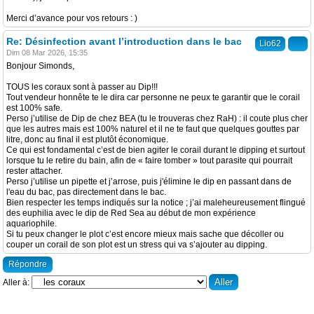
Merci d’avance pour vos retours : )
Re: Désinfection avant l’introduction dans le bac
Lio62
Dim 08 Mar 2026, 15:35
Bonjour Simonds,
TOUS les coraux sont à passer au Dip!!!
Tout vendeur honnête te le dira car personne ne peux te garantir que le corail
est 100% safe.
Perso j’utilise de Dip de chez BEA (tu le trouveras chez RaH) : il coute plus cher
que les autres mais est 100% naturel et il ne te faut que quelques gouttes par
litre, donc au final il est plutôt économique.
Ce qui est fondamental c’est de bien agiter le corail durant le dipping et surtout
lorsque tu le retire du bain, afin de « faire tomber » tout parasite qui pourrait
rester attacher.
Perso j’utilise un pipette et j’arrose, puis j'élimine le dip en passant dans de
l'eau du bac, pas directement dans le bac.
Bien respecter les temps indiqués sur la notice ; j’ai maleheureusement flingué
des euphilia avec le dip de Red Sea au début de mon expérience
aquariophile.
Si tu peux changer le plot c’est encore mieux mais sache que décoller ou
couper un corail de son plot est un stress qui va s’ajouter au dipping.
Répondre
Aller à: