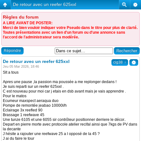
De retour avec un reefer 625xxl
Règles du forum
A LIRE AVANT DE POSTER:
Merci de bien vouloir indiquer votre Pseudo dans le titre pour plus de clarté.
Toutes présentations avec un lien d'un forum ou d'une annonce sans
l'accord de l'administrateur sera modérée.
Répondre
De retour avec un reefer 625xxl
↓
cig38
Jeu 05 Mar 2026, 18:46
Slt a tous
Apres une pause ,la passion ma poussée a me replonger dedans !
Je suis reparti sur un reefer 625xxl .
C est nouveau pour moi car j etais en dsb avant mais je vais apprendre .
Pour le matos
Ecumeur maxspect aeraqua duo
Pompe de remontée jeabao 10000l/h
Eclairage 3x reefled 90
Brassage 1 reefwave 45
Une tunze 6105 et une 6055 sir contrôleur positionner derriere le décor..
Depart en pierre morte avec protocole atelier recifal ainsi que 7kgs de PV dans
la decante
J hésite a rajouter une reefwave 25 a l opposé de la 45 ?
J ai du faire le tour