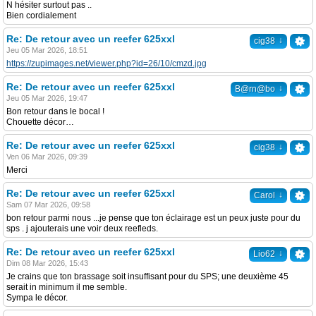
N hésiter surtout pas ..
Bien cordialement
Re: De retour avec un reefer 625xxl
↓
cig38
Jeu 05 Mar 2026, 18:51
https://zupimages.net/viewer.php?id=26/10/cmzd.jpg
Re: De retour avec un reefer 625xxl
↓
B@rn@bo
Jeu 05 Mar 2026, 19:47
Bon retour dans le bocal !
Chouette décor…
Re: De retour avec un reefer 625xxl
↓
cig38
Ven 06 Mar 2026, 09:39
Merci
Re: De retour avec un reefer 625xxl
↓
Carol
Sam 07 Mar 2026, 09:58
bon retour parmi nous ...je pense que ton éclairage est un peux juste pour du
sps . j ajouterais une voir deux reefleds.
Re: De retour avec un reefer 625xxl
↓
Lio62
Dim 08 Mar 2026, 15:43
Je crains que ton brassage soit insuffisant pour du SPS; une deuxième 45
serait in minimum il me semble.
Sympa le décor.