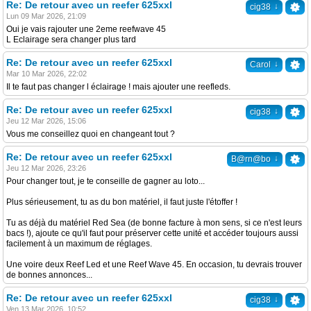
Re: De retour avec un reefer 625xxl
↓
cig38
Lun 09 Mar 2026, 21:09
Oui je vais rajouter une 2eme reefwave 45
L Eclairage sera changer plus tard
Re: De retour avec un reefer 625xxl
↓
Carol
Mar 10 Mar 2026, 22:02
Il te faut pas changer l éclairage ! mais ajouter une reefleds.
Re: De retour avec un reefer 625xxl
↓
cig38
Jeu 12 Mar 2026, 15:06
Vous me conseillez quoi en changeant tout ?
Re: De retour avec un reefer 625xxl
↓
B@rn@bo
Jeu 12 Mar 2026, 23:26
Pour changer tout, je te conseille de gagner au loto...
Plus sérieusement, tu as du bon matériel, il faut juste l'étoffer !
Tu as déjà du matériel Red Sea (de bonne facture à mon sens, si ce n'est leurs
bacs !), ajoute ce qu'il faut pour préserver cette unité et accéder toujours aussi
facilement à un maximum de réglages.
Une voire deux Reef Led et une Reef Wave 45. En occasion, tu devrais trouver
de bonnes annonces...
Re: De retour avec un reefer 625xxl
↓
cig38
Ven 13 Mar 2026, 10:52