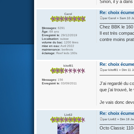
Sinon, il y a dan
Re: choix écume
Carol
par
Carol
» Sam 10 Ja
Chez BBK le 160 f
Messages:
6291
Âge:
69 ans
Il est très compac
Enregistré le:
29/12/2019
contre moins prati
Localisation:
suisse
volume du bac:
1200 litres
mise en eau:
Avril 2022
maintenance:
berlinois
éclairage:
Reef leds 160s
Re: choix écume
kitof81
par
kitof81
» Dim 11 J
Messages:
156
J'ai regardé du co
Enregistré le:
03/09/2011
que j'ai trouvé, 
Je vais donc devoi
Re: choix écume
Lio62
par
Lio62
» Dim 18 Ja
Octo Classic 110-S