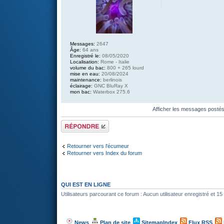
Messages:
2647
Âge:
64 ans
Enregistré le:
08/05/2020
Localisation:
Rome - Italie
volume du bac:
800 + 265 lourd
mise en eau:
20/08/2024
maintenance:
berlinois
éclairage:
GNC BluRay X
mon bac:
Waterbox 275.6
Afficher les messages posté
Répondre
Retourner vers l'écumeur
Retourner vers Index du forum
QUI EST EN LIGNE
Utilisateurs parcourant ce forum : Aucun utilisateur enregistré et 15 
News
Plan de site
SitemapIndex
Flux RSS