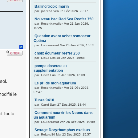
Balling tropic marin
par
joerkos
Ven 06 Fév 2026, 20:17
Nouveau bac Red Sea Reefer 350
par
Rosenkavalier
Mer 21 Jan 2026,
10:25
Question avant achat osmoseur
Optima
par
Louiseravot
Mar 20 Jan 2026, 15:53
choix écumeur reefer 250
par
Lio62
Dim 18 Jan 2026, 16:58
pompe doseuse et
supplementation
par
Lio62
Lun 05 Jan 2026, 16:09
sol.
Le pH de mon aquarium
par
Rosenkavalier
Mer 31 Déc 2025,
07:47
odifié le
Tunze 9410
par
Carol
Sam 27 Déc 2025, 18:44
Comment nourrir les Neons dans
t l'octo
un aquarium
par
Louiseravot
Ven 26 Déc 2025, 19:09
Sexage Doryrhamphus excisus
par
Roland30
Mar 23 Déc 2025, 15:57