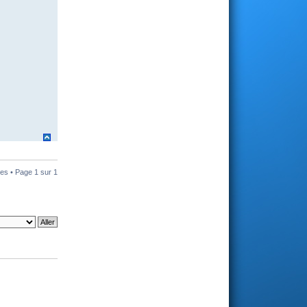
es • Page
1
sur
1