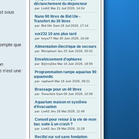
déclanchement du disjoncteur
par
Lio62
Mar 21 Juil 2026, 14:04
est sous
Nano 90 litres de Bid Ule -
Transfert du 30 litres
par
Bid Ule
Sam 18 Juil 2026, 17:14
xor232 10 ans plus tard
par
hoya77
Mar 30 Juin 2026, 16:49
 compte que
Alimentation électrique de secours
par
Réciphael
Jeu 25 Juin 2026, 05:52
Envahissement d'ophiures
on
par
B@rn@bo
Mar 16 Juin 2026, 18:56
ce n'est une
Programmation rampe aquarius 90
aquamedic
par
raphaell
Mar 16 Juin 2026, 09:21
Brassage pour un 40 litres
par
Tovaritch
Sam 06 Juin 2026, 10:59
Aquarium maison et système
d’évacuation
par
Lio62
Jeu 28 Mai 2026, 11:46
Conseil pour retour à la vie de mon
bac suite à un crash ?
par
Lio62
Jeu 28 Mai 2026, 11:28
Recifal sur sol sans fondation