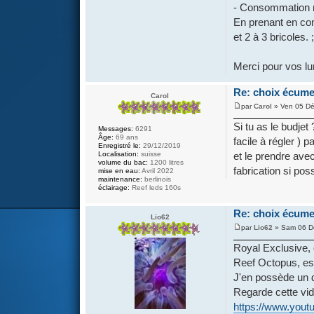
- Consommation 
En prenant en com
et 2 à 3 bricoles. ;
Merci pour vos l
Re: choix écume
Carol
par
Carol
» Ven 05 Dé
Si tu as le budjet
Messages:
6291
Âge:
69 ans
facile à régler ) p
Enregistré le:
29/12/2019
et le prendre ave
Localisation:
suisse
volume du bac:
1200 litres
fabrication si poss
mise en eau:
Avril 2022
maintenance:
berlinois
éclairage:
Reef leds 160s
Re: choix écume
Lio62
par
Lio62
» Sam 06 D
Royal Exclusive, c
Reef Octopus, est
J'en possède un d
Regarde cette vi
https://www.you