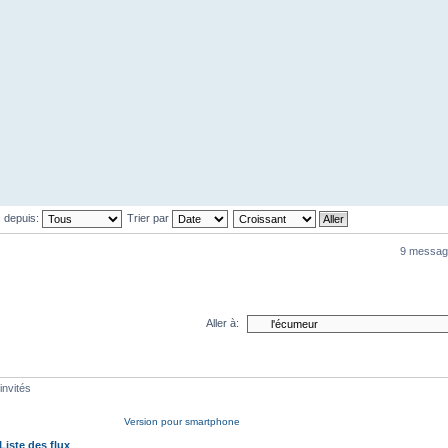
s depuis:
Trier par
9 messag
Aller à:
invités
Version pour smartphone
Liste des flux