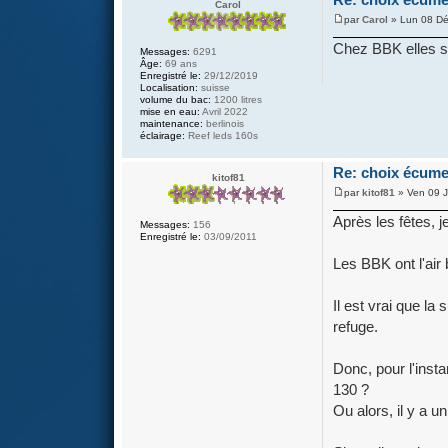
Carol
par
Carol
» Lun 08 Dé
Chez BBK elles son
Messages:
6291
Âge:
69 ans
Enregistré le:
29/12/2019
Localisation:
suisse
volume du bac:
1200 litres
mise en eau:
Avril 2022
maintenance:
berlinois
éclairage:
Reef leds 160s
Re: choix écume
kitof81
par
kitof81
» Ven 09 J
Après les fêtes, 
Messages:
156
Enregistré le:
03/09/2011
Les BBK ont l'air 
Il est vrai que la
refuge.
Donc, pour l'insta
130 ?
Ou alors, il y a 