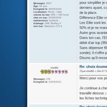
pour simplifier je 
Messages:
2647
Âge:
64 ans
derniers ayant, c
Enregistré le:
08/05/2020
de la place.
Localisation:
Rome - Italie
volume du bac:
800 + 265 lourd
Différence Elite v
mise en eau:
20/08/2024
maintenance:
berlinois
Les Elite sont les
éclairage:
GNC BluRay X
mon bac:
Waterbox 275.6
50% et je ne man
Autre gros avanta
Dans ton cas, l'El
débit d'air top (95
Sans dépenser €6
sonde); il n'offre 
Disons qu'il ress
Re: choix écume
kitof81
par
kitof81
» Dim 07 D
Merci pour vos pi
Messages:
156
Enregistré le:
03/09/2011
Je continue à cher
travaille dessus ;
les fiches techni
Re: choix écume