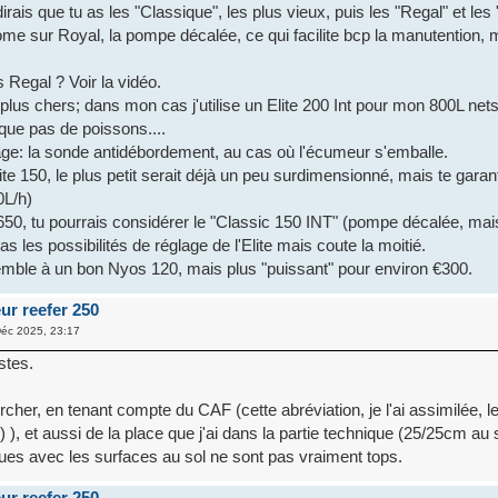
dirais que tu as les "Classique", les plus vieux, puis les "Regal" et les 
ome sur Royal, la pompe décalée, ce qui facilite bcp la manutention, 
s Regal ? Voir la vidéo.
 plus chers; dans mon cas j'utilise un Elite 200 Int pour mon 800L nets;
que pas de poissons....
ge: la sonde antidébordement, au cas où l'écumeur s'emballe.
ite 150, le plus petit serait déjà un peu surdimensionné, mais te garant
0L/h)
50, tu pourrais considérer le "Classic 150 INT" (pompe décalée, mai
pas les possibilités de réglage de l'Elite mais coute la moitié.
emble à un bon Nyos 120, mais plus "puissant" pour environ €300.
ur reefer 250
éc 2025, 23:17
stes.
cher, en tenant compte du CAF (cette abréviation, je l'ai assimilée, le
-) ), et aussi de la place que j'ai dans la partie technique (25/25cm au 
ques avec les surfaces au sol ne sont pas vraiment tops.
ur reefer 250