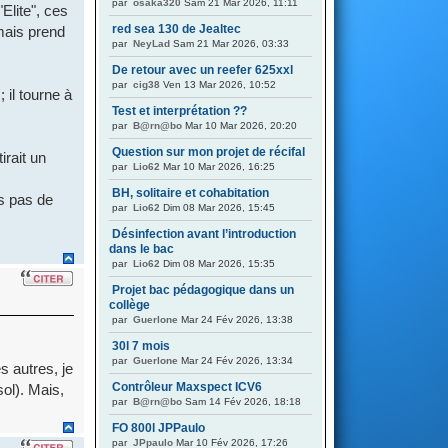
par
osaka320
Sam 21 Mar 2026, 11:11
"Elite", ces
red sea 130 de Jealtec
mais prend
par
NeyLad
Sam 21 Mar 2026, 03:33
De retour avec un reefer 625xxl
par
cig38
Ven 13 Mar 2026, 10:52
 il tourne à
Test et interprétation ??
par
B@rn@bo
Mar 10 Mar 2026, 20:20
Question sur mon projet de récifal
irait un
par
Lio62
Mar 10 Mar 2026, 16:25
BH, solitaire et cohabitation
s pas de
par
Lio62
Dim 08 Mar 2026, 15:45
Désinfection avant l’introduction
dans le bac
par
Lio62
Dim 08 Mar 2026, 15:35
Projet bac pédagogique dans un
collège
par
Guerlone
Mar 24 Fév 2026, 13:38
30l 7 mois
par
Guerlone
Mar 24 Fév 2026, 13:34
s autres, je
Contrôleur Maxspect ICV6
sol). Mais,
par
B@rn@bo
Sam 14 Fév 2026, 18:18
FO 800l JPPaulo
par
JPpaulo
Mar 10 Fév 2026, 17:26