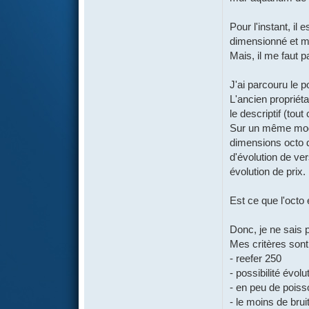
Pour l'instant, il
dimensionné et m
Mais, il me faut p
J'ai parcouru le 
L'ancien propriét
le descriptif (to
Sur un même modè
dimensions octo de
d'évolution de ver
évolution de prix.
Est ce que l'octo 
Donc, je ne sais p
Mes critères sont
- reefer 250
- possibilité évo
- en peu de poiss
- le moins de brui