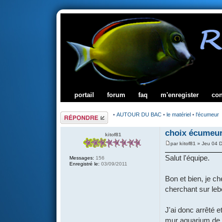
portail
forum
faq
m'enregister
co
Répondre
•
AUTOUR DU BAC
•
le matériel
•
l'écumeur
choix écumeur
kitof81
par
kitof81
» Jeu 04 D
Salut l'équipe.
Messages:
156
Enregistré le:
03/09/2011
Bon et bien, je c
cherchant sur lebo
J'ai donc arrêté e
mur aquarium de l