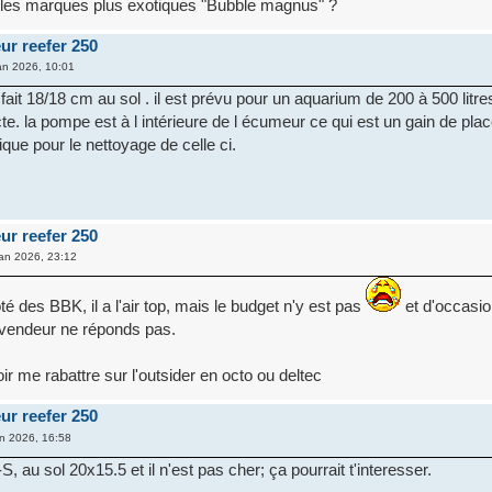
s les marques plus exotiques "Bubble magnus" ?
ur reefer 250
n 2026, 10:01
ait 18/18 cm au sol . il est prévu pour un aquarium de 200 à 500 litres
te. la pompe est à l intérieure de l écumeur ce qui est un gain de plac
que pour le nettoyage de celle ci.
ur reefer 250
an 2026, 23:12
té des BBK, il a l'air top, mais le budget n'y est pas
et d'occasion
le vendeur ne réponds pas.
r me rabattre sur l'outsider en octo ou deltec
ur reefer 250
n 2026, 16:58
, au sol 20x15.5 et il n'est pas cher; ça pourrait t'interesser.