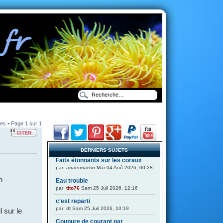
es • Page
1
sur
1
DERNIERS SUJETS
Faits étonnants sur les coraux
par
anaismartin
Mar 04 Aoû 2026, 00:28
n
Eau trouble
par
tito76
Sam 25 Juil 2026, 12:16
c'est reparti
par
dt
Sam 25 Juil 2026, 10:19
l sur le
Coupure de courant par