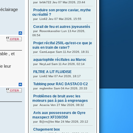
par
brbk722
Jeu 07 Mai 2026, 23:44
'éclairage
Produire son propre caviar, mythe
ou réalité ?
par
Lio62
Jeu 07 Mai 2026, 15:55
Corail de feu et autres joyeusetés
par
Rosenkavalier
Lun 13 Avr 2026,
06:54
Projet récifal 250L-qu’est-ce que je
suis en train de rater?
par
CamLaque
Sam 11 Avr 2026, 18:31
able , et
aquariophile récifales au Maroc
par
NeyLad
Sam 11 Avr 2026, 02:14
e leur
FILTRE A LIT FLUIDISE
par
Lio62
Mar 07 Avr 2026, 18:17
Tubbing pour RAC DASTACO C2
par
mgbmike
Sam 04 Avr 2026, 20:33
Problèmes de bruit avec les
moteurs pas à pas à engrenages
par
Acacia
Ven 27 Mar 2026, 08:32
Avis aux possesseurs de Gyre
maxspect XF330/350
par
B@rn@bo
Mar 24 Mar 2026, 20:12
Chagement box