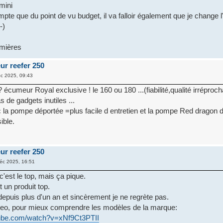
mini
pte que du point de vu budget, il va falloir également que je change l
-)
umières
ur reefer 250
c 2025, 09:43
 ? écumeur Royal exclusive ! le 160 ou 180 ...(fiabilité,qualité irréproch
as de gadgets inutiles ...
c la pompe déportée =plus facile d entretien et la pompe Red dragon d
ible.
ur reefer 250
éc 2025, 16:51
'est le top, mais ça pique.
 un produit top.
epuis plus d'un an et sincèrement je ne regrète pas.
deo, pour mieux comprendre les modèles de la marque:
tube.com/watch?v=xNf9Ct3PTII