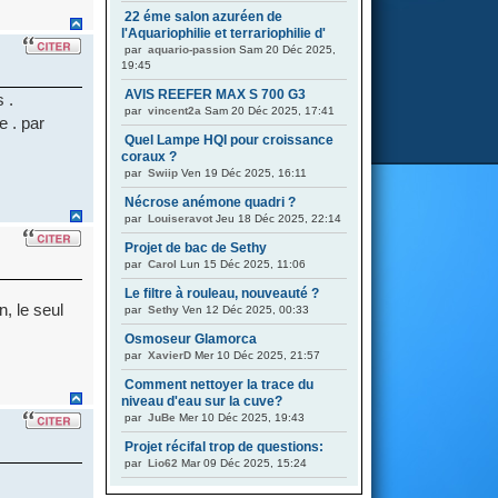
22 éme salon azuréen de
l'Aquariophilie et terrariophilie d'
par
aquario-passion
Sam 20 Déc 2025,
19:45
AVIS REEFER MAX S 700 G3
 .
par
vincent2a
Sam 20 Déc 2025, 17:41
e . par
Quel Lampe HQI pour croissance
coraux ?
par
Swiip
Ven 19 Déc 2025, 16:11
Nécrose anémone quadri ?
par
Louiseravot
Jeu 18 Déc 2025, 22:14
Projet de bac de Sethy
par
Carol
Lun 15 Déc 2025, 11:06
Le filtre à rouleau, nouveauté ?
, le seul
par
Sethy
Ven 12 Déc 2025, 00:33
Osmoseur Glamorca
par
XavierD
Mer 10 Déc 2025, 21:57
Comment nettoyer la trace du
niveau d'eau sur la cuve?
par
JuBe
Mer 10 Déc 2025, 19:43
Projet récifal trop de questions:
par
Lio62
Mar 09 Déc 2025, 15:24