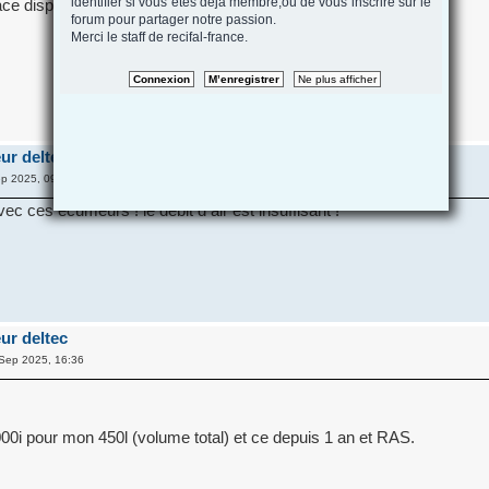
identifier si vous etes deja membre,ou de vous inscrire sur le
lace disponible dans ta décante.
forum pour partager notre passion.
Merci le staff de recifal-france.
ur deltec
p 2025, 09:47
avec ces écumeurs ! le débit d air est insuffisant !
ur deltec
Sep 2025, 16:36
0i pour mon 450l (volume total) et ce depuis 1 an et RAS.