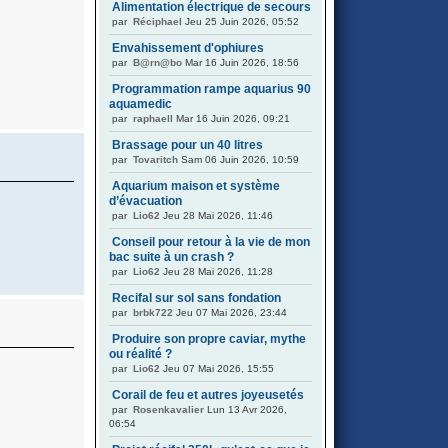
Alimentation électrique de secours
par
Réciphael
Jeu 25 Juin 2026, 05:52
Envahissement d'ophiures
par
B@rn@bo
Mar 16 Juin 2026, 18:56
Programmation rampe aquarius 90
aquamedic
par
raphaell
Mar 16 Juin 2026, 09:21
Brassage pour un 40 litres
par
Tovaritch
Sam 06 Juin 2026, 10:59
Aquarium maison et système
d’évacuation
par
Lio62
Jeu 28 Mai 2026, 11:46
Conseil pour retour à la vie de mon
bac suite à un crash ?
par
Lio62
Jeu 28 Mai 2026, 11:28
Recifal sur sol sans fondation
par
brbk722
Jeu 07 Mai 2026, 23:44
Produire son propre caviar, mythe
ou réalité ?
par
Lio62
Jeu 07 Mai 2026, 15:55
Corail de feu et autres joyeusetés
par
Rosenkavalier
Lun 13 Avr 2026,
06:54