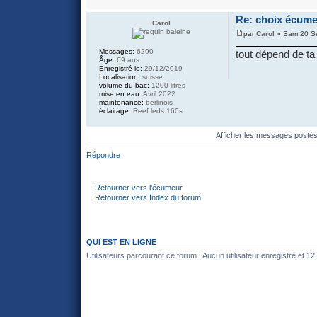
Re: choix écume
Carol
par
Carol
» Sam 20 Se
Messages:
6290
tout dépend de ta 
Âge:
69 ans
Enregistré le:
29/12/2019
Localisation:
suisse
volume du bac:
1200 litres
mise en eau:
Avril 2022
maintenance:
berlinois
éclairage:
Reef leds 160s
Afficher les messages posté
Répondre
Retourner vers l'écumeur
Retourner vers Index du forum
QUI EST EN LIGNE
Utilisateurs parcourant ce forum : Aucun utilisateur enregistré et 12 