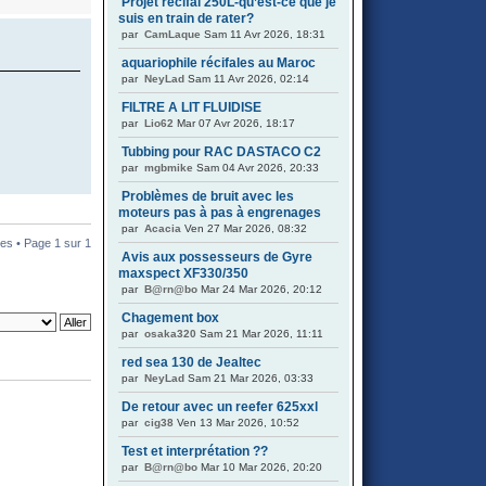
Projet récifal 250L-qu’est-ce que je
suis en train de rater?
par
CamLaque
Sam 11 Avr 2026, 18:31
aquariophile récifales au Maroc
par
NeyLad
Sam 11 Avr 2026, 02:14
FILTRE A LIT FLUIDISE
par
Lio62
Mar 07 Avr 2026, 18:17
Tubbing pour RAC DASTACO C2
par
mgbmike
Sam 04 Avr 2026, 20:33
Problèmes de bruit avec les
moteurs pas à pas à engrenages
par
Acacia
Ven 27 Mar 2026, 08:32
es • Page
1
sur
1
Avis aux possesseurs de Gyre
maxspect XF330/350
par
B@rn@bo
Mar 24 Mar 2026, 20:12
Chagement box
par
osaka320
Sam 21 Mar 2026, 11:11
red sea 130 de Jealtec
par
NeyLad
Sam 21 Mar 2026, 03:33
De retour avec un reefer 625xxl
par
cig38
Ven 13 Mar 2026, 10:52
Test et interprétation ??
par
B@rn@bo
Mar 10 Mar 2026, 20:20