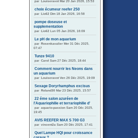
par
Louiseravot
Mar 20 Jan 2026, 15:53
choix écumeur reefer 250
par
Lio62
Dim 18 Jan 2026, 16:58
pompe doseuse et
supplementation
par
Lio62
Lun 05 Jan 2026, 16:09
Le pH de mon aquarium
par
Rosenkavalier
Mer 31 Déc 2025,
07:47
Tunze 9410
par
Carol
Sam 27 Déc 2025, 18:44
Comment nourrir les Neons dans
un aquarium
par
Louiseravot
Ven 26 Déc 2025, 19:09
Sexage Doryrhamphus excisus
par
Roland30
Mar 23 Déc 2025, 15:57
22 éme salon azuréen de
l'Aquariophilie et terrariophilie d'
par
aquario-passion
Sam 20 Déc 2025,
19:45
AVIS REEFER MAX S 700 G3
par
vincent2a
Sam 20 Déc 2025, 17:41
Quel Lampe HQI pour croissance
coraux ?