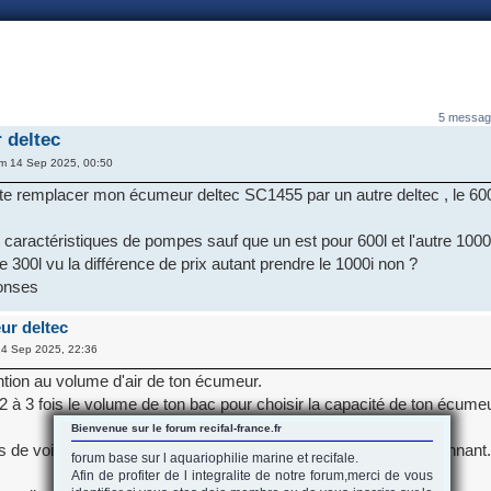
nnexion
5 messag
 deltec
m 14 Sep 2025, 00:50
te remplacer mon écumeur deltec SC1455 par un autre deltec , le 600
 caractéristiques de pompes sauf que un est pour 600l et l'autre 1000
e 300l vu la différence de prix autant prendre le 1000i non ?
onses
ur deltec
4 Sep 2025, 22:36
ttention au volume d'air de ton écumeur.
 à 3 fois le volume de ton bac pour choisir la capacité de ton écumeu
Bienvenue sur le forum recifal-france.fr
 de voir, les deux sont donnés pour 900 L/h en débit d'air... Étonnant.
forum base sur l aquariophilie marine et recifale.
Afin de profiter de l integralite de notre forum,merci de vous