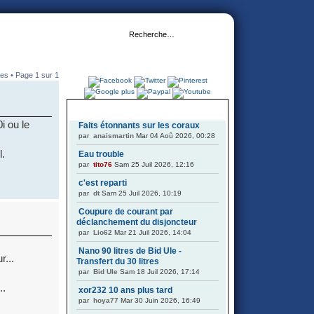
es • Page
1
sur
1
DERNIERS SUJETS
i ou le
Faits étonnants sur les coraux
par
anaismartin
Mar 04 Aoû 2026, 00:28
l.
Eau trouble
par
tito76
Sam 25 Juil 2026, 12:16
c'est reparti
par
dt
Sam 25 Juil 2026, 10:19
Coupure de courant par
déclanchement du disjoncteur
par
Lio62
Mar 21 Juil 2026, 14:04
Nano 90 litres de Bid Ule -
r...
Transfert du 30 litres
par
Bid Ule
Sam 18 Juil 2026, 17:14
..
xor232 10 ans plus tard
par
hoya77
Mar 30 Juin 2026, 16:49