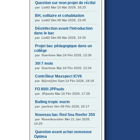
Question sur mon projet de récifal
par
Lio62
Mar 10 Mar 2026, 16:25
BH, solitaire et cohabitation
par
Lio62
Dim 08 Mar 2026, 15:45
Désinfection avant l’introduction
dans le bac
par
Lio62
Dim 08 Mar 2026, 15:35
Projet bac pédagogique dans un
collège
par
Guerlone
Mar 24 Fév 2026, 13:38
30l 7 mois
par
Guerlone
Mar 24 Fév 2026, 13:34
Contrôleur Maxspect ICV6
par
B@rn@bo
Sam 14 Fév 2026, 18:18
FO 800l JPPaulo
par
JPpaulo
Mar 10 Fév 2026, 17:26
Balling tropic marin
par
joerkos
Ven 06 Fév 2026, 20:17
Nouveau bac Red Sea Reefer 350
par
Rosenkavalier
Mer 21 Jan 2026,
10:25
Question avant achat osmoseur
Optima