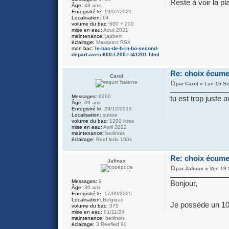
Reste à voir la p
Âge:
48 ans
Enregistré le:
19/02/2021
Localisation:
64
volume du bac:
600 + 200
mise en eau:
Aout 2021
maintenance:
jaubert
éclairage:
Maxspect RSX
mon bac:
le-bac-de-b-rn-bo-second-
depart-avec-600-l-200-l-t41201.html
Re: choix écume
Carol
par
Carol
» Lun 15 Se
Messages:
6290
tu est trop juste 
Âge:
69 ans
Enregistré le:
29/12/2019
Localisation:
suisse
volume du bac:
1200 litres
mise en eau:
Avril 2022
maintenance:
berlinois
éclairage:
Reef leds 160s
Re: choix écume
Jafinax
par
Jafinax
» Ven 19 
Messages:
9
Bonjour,
Âge:
30 ans
Enregistré le:
17/09/2025
Localisation:
Belgique
Je possède un 100
volume du bac:
375
mise en eau:
01/11/24
maintenance:
berlinois
éclairage:
3 Reefled 90