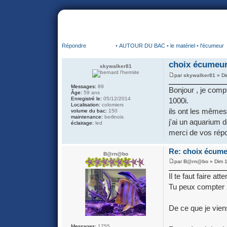
portail
forum
faq
m'enregister
co
Répondre
•
AUTOUR DU BAC
•
le matériel
•
l'écumeur
choix écumeur
skywalker81
par
skywalker81
» Di
Messages:
89
Bonjour , je comp
Âge:
59 ans
Enregistré le:
05/12/2014
1000i.
Localisation:
colomiers
ils ont les mêmes
volume du bac:
150
maintenance:
berlinois
j'ai un aquarium d
éclairage:
led
merci de vos rép
Re: choix écume
B@rn@bo
par
B@rn@bo
» Dim 1
Il te faut faire a
Tu peux compter 2
De ce que je viens
Messages:
1755