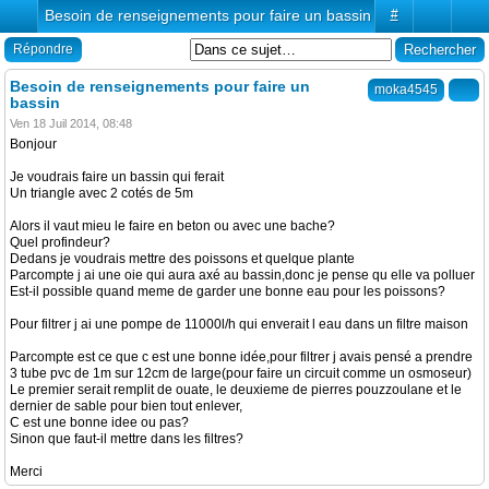
Besoin de renseignements pour faire un bassin
#
Répondre
Besoin de renseignements pour faire un
moka4545
bassin
Ven 18 Juil 2014, 08:48
Bonjour
Je voudrais faire un bassin qui ferait
Un triangle avec 2 cotés de 5m
Alors il vaut mieu le faire en beton ou avec une bache?
Quel profindeur?
Dedans je voudrais mettre des poissons et quelque plante
Parcompte j ai une oie qui aura axé au bassin,donc je pense qu elle va polluer
Est-il possible quand meme de garder une bonne eau pour les poissons?
Pour filtrer j ai une pompe de 11000l/h qui enverait l eau dans un filtre maison
Parcompte est ce que c est une bonne idée,pour filtrer j avais pensé a prendre
3 tube pvc de 1m sur 12cm de large(pour faire un circuit comme un osmoseur)
Le premier serait remplit de ouate, le deuxieme de pierres pouzzoulane et le
dernier de sable pour bien tout enlever,
C est une bonne idee ou pas?
Sinon que faut-il mettre dans les filtres?
Merci