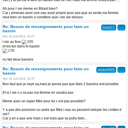
Oui j y ai pensè a faire un bassin eau de mer mais ma femme voudra pas ....
Ah pour l oie meme en filtrant bien?
Car j aimerais avoir une eau assé propre pour pas que sa sente,ma femme
veut bien un bassin a condition que l oie aie dessus
Re: Besoin de renseignements pour faire un
hoya77
bassin
Ven 18 Juil 2014, 15:27
l oie au four
et les koi dans le bassin
ou fait deux bassins
Re: Besoin de renseignements pour faire un
moka4545
bassin
Ven 18 Juil 2014, 15:37
Bon faut que je voye sa,mais je pense pas que faire 2 bassins soit possible
Et si l oie n y va pas ma femme en voudra pas
Meme avec un super filtre pour toi c est pas possible?
Y a pas des poissons ou autre qui filtre l eau ou peuvent netoyer les crottes d
oie?
Car y en a que une mais c est vrais que sa pollu bien...
Re: Besoin de renseignements pour faire un