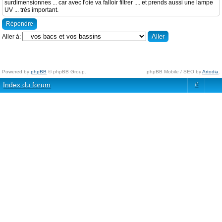
surdimensionnes ... car avec l'oie va falloir filtrer .... et prends aussi une lampe
UV ... très important.
Répondre
Aller à:
Powered by
phpBB
© phpBB Group.
phpBB Mobile / SEO by
Artodia
.
Index du forum
#