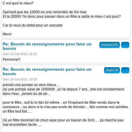
C est quoi le mieu?
Sachant que les 10000 on une remontèe de 5m max
Et la 20000 7m donc pour passer dans un filtre a sable le mieu c est quoi?
Car je veux du debit pour un cascade
Merci
Re: Besoin de renseignements pour faire un
moka4545
bassin
Sam 19 Juil 2014, 18:42
Personne?
Re: Besoin de renseignements pour faire un
Alain78
bassin
Sam 19 Juil 2014, 19:29
prends une pompe ce sera mieux ...
j'ai une pompe oase de 10000l/h , je l'ai depuis 7 ans , elle est constamment
dans l'eau , jamais eu de pb ..
pour le filtre ; soit tu le fais toi même .. en t'inspirant de filtre vendu dans le
commerce .. ou alors si tu n'as pas envie de bricoler ... fais comme moi achètes
un filtre tout fait ....
j'ai un filtre biosmart de chez oase pour un bassin de 3m3 .... ça marche pas
mal et entretien facile ....