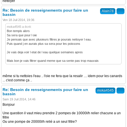
nettoyer
Re: Besoin de renseignements pour faire un
Alain78
bassin
Ven 18 Juil 2014, 19:36
moka4545 a écrit:
Bon tempis alors
Sa sera que pour l oie
Je pensais que avec plusieurs filtres je pourais nettoyer l eau.
Puis quand j en aurais plus sa sera pour les poissons
Je vais deja voir l etat de l eau quelque semaines apres
Mais bon je vais filtrer quand meme que sa sente pas trop mauvais
même si tu nettoies l'eau .. l'oie ne fera que la resalir .... idem pour les canards
... c'est comme ça ..
Re: Besoin de renseignements pour faire un
moka4545
bassin
Sam 19 Juil 2014, 14:46
Bonjour
Une question il vaut mieu prendre 2 pompes de 10000l/h relier chacune a un
filtre
Ou une pompe de 20000l/h relié a un seul filtre?