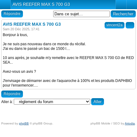
AVIS REEFER MAX S 700 G3
Répondre
AVIS REEFER MAX S 700 G3
vincent2a
Sam 20 Déc 2025, 17:41
Bonjour à tous,
Je ne suis pas nouveau dans ce monde du récifal.
J'ai eu dans le passé un bac de 1500 l....
10 ans après, je souhaite m'y remettre avec le REEFER MAX S 700 G3 de RED
SEA...
Avez-vous un avis ?
J'envisage de démarrer avec de l'aquaroche à 100% et les produits DAPHBIO
pour l'ensemencer.....
Répondre
Aller à:
Powered by
phpBB
© phpBB Group.
phpBB Mobile / SEO by
Artodia
.