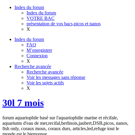
Index du forum
Index du forum
VOTRE BAC
présentation de vos bacs,picos et nanos
X
Index du forum
FAQ
M’enregistrer
Connexion
X
Recherche avancée
Recherche avancée
Voir les messages sans réponse
Voir les sujets actifs
X
30l 7 mois
forum aquariophile basé sur l'aquariophilie marine et récifale,
aquariums d'eau de mer,recifal,berlinois,jaubert,DSB,picos, nanos,
fish only, coraux mous, coraux durs, articles,led,refuge tout le
monde est le bienvenue.