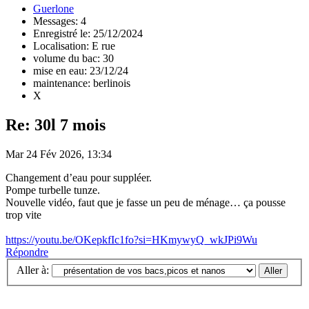
Guerlone
Messages: 4
Enregistré le: 25/12/2024
Localisation: E rue
volume du bac: 30
mise en eau: 23/12/24
maintenance: berlinois
X
Re: 30l 7 mois
Mar 24 Fév 2026, 13:34
Changement d’eau pour suppléer.
Pompe turbelle tunze.
Nouvelle vidéo, faut que je fasse un peu de ménage… ça pousse
trop vite
https://youtu.be/OKepkfIc1fo?si=HKmywyQ_wkJPi9Wu
Répondre
Aller à: