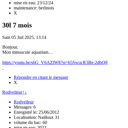
mise en eau: 23/12/24
maintenance: berlinois
X
30l 7 mois
Sam 05 Juil 2025, 13:14
Bonjour,
Mon minuscule aquarium…
https://youtu.be/s6G_V6AZlW8?si=h5SwocR3Be-2dbQ8
Répondre en citant le message
X
Rodveileur
↑
↓
Rodveileur
Messages: 6
Enregistré le: 25/06/2012
Localisation: Nailloux 31
volume du bac: 60
mise en eau: 2022