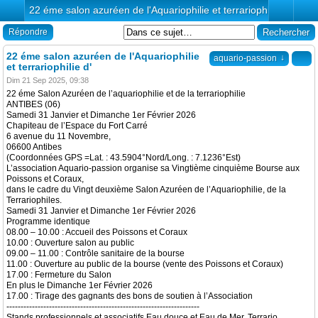
22 éme salon azuréen de l'Aquariophilie et terrariophilie d'
Répondre
22 éme salon azuréen de l'Aquariophilie
↓
aquario-passion
et terrariophilie d'
Dim 21 Sep 2025, 09:38
22 éme Salon Azuréen de l’aquariophilie et de la terrariophilie
ANTIBES (06)
Samedi 31 Janvier et Dimanche 1er Février 2026
Chapiteau de l’Espace du Fort Carré
6 avenue du 11 Novembre,
06600 Antibes
(Coordonnées GPS =Lat. : 43.5904°Nord/Long. : 7.1236°Est)
L’association Aquario-passion organise sa Vingtième cinquième Bourse aux
Poissons et Coraux,
dans le cadre du Vingt deuxième Salon Azuréen de l’Aquariophilie, de la
Terrariophiles.
Samedi 31 Janvier et Dimanche 1er Février 2026
Programme identique
08.00 – 10.00 : Accueil des Poissons et Coraux
10.00 : Ouverture salon au public
09.00 – 11.00 : Contrôle sanitaire de la bourse
11.00 : Ouverture au public de la bourse (vente des Poissons et Coraux)
17.00 : Fermeture du Salon
En plus le Dimanche 1er Février 2026
17.00 : Tirage des gagnants des bons de soutien à l’Association
--------------------------------------------------------------------
Stands professionnels et associatifs Eau douce et Eau de Mer, Terrario