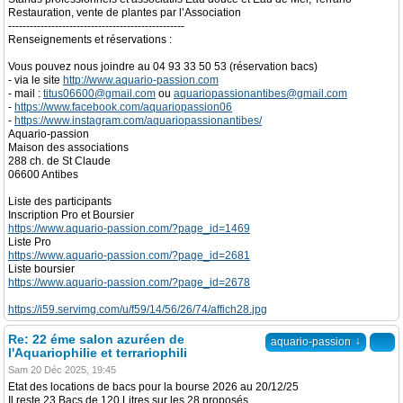
Restauration, vente de plantes par l’Association
-------------------------------------------------
Renseignements et réservations :
Vous pouvez nous joindre au 04 93 33 50 53 (réservation bacs)
- via le site
http://www.aquario-passion.com
- mail :
titus06600@gmail.com
ou
aquariopassionantibes@gmail.com
-
https://www.facebook.com/aquariopassion06
-
https://www.instagram.com/aquariopassionantibes/
Aquario-passion
Maison des associations
288 ch. de St Claude
06600 Antibes
Liste des participants
Inscription Pro et Boursier
https://www.aquario-passion.com/?page_id=1469
Liste Pro
https://www.aquario-passion.com/?page_id=2681
Liste boursier
https://www.aquario-passion.com/?page_id=2678
https://i59.servimg.com/u/f59/14/56/26/74/affich28.jpg
Re: 22 éme salon azuréen de
↓
aquario-passion
l'Aquariophilie et terrariophili
Sam 20 Déc 2025, 19:45
Etat des locations de bacs pour la bourse 2026 au 20/12/25
Il reste 23 Bacs de 120 Litres sur les 28 proposés