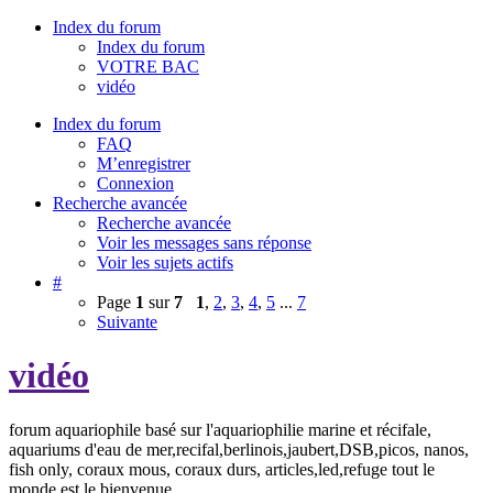
Index du forum
Index du forum
VOTRE BAC
vidéo
Index du forum
FAQ
M’enregistrer
Connexion
Recherche avancée
Recherche avancée
Voir les messages sans réponse
Voir les sujets actifs
#
Page
1
sur
7
1
,
2
,
3
,
4
,
5
...
7
Suivante
vidéo
forum aquariophile basé sur l'aquariophilie marine et récifale,
aquariums d'eau de mer,recifal,berlinois,jaubert,DSB,picos, nanos,
fish only, coraux mous, coraux durs, articles,led,refuge tout le
monde est le bienvenue.