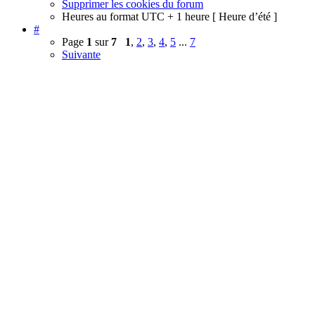
Supprimer les cookies du forum
Heures au format UTC + 1 heure [ Heure d’été ]
#
Page
1
sur
7
1
,
2
,
3
,
4
,
5
...
7
Suivante