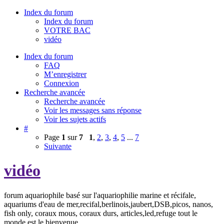
Index du forum
Index du forum
VOTRE BAC
vidéo
Index du forum
FAQ
M’enregistrer
Connexion
Recherche avancée
Recherche avancée
Voir les messages sans réponse
Voir les sujets actifs
#
Page
1
sur
7
1
,
2
,
3
,
4
,
5
...
7
Suivante
vidéo
forum aquariophile basé sur l'aquariophilie marine et récifale,
aquariums d'eau de mer,recifal,berlinois,jaubert,DSB,picos, nanos,
fish only, coraux mous, coraux durs, articles,led,refuge tout le
monde est le bienvenue.