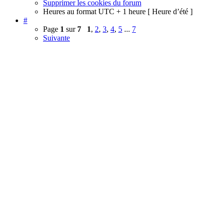
Supprimer les cookies du forum
Heures au format UTC + 1 heure [ Heure d’été ]
#
Page
1
sur
7
1
,
2
,
3
,
4
,
5
...
7
Suivante