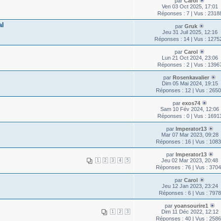
par
Carol
Ven 03 Oct 2025, 17:01
Réponses : 7 | Vus : 2318
al
par
Gruk
Jeu 31 Juil 2025, 12:16
Réponses : 14 | Vus : 1275
par
Carol
Lun 21 Oct 2024, 23:06
Réponses : 2 | Vus : 1396
par
Rosenkavalier
Dim 05 Mai 2024, 19:15
Réponses : 12 | Vus : 265
par
exos74
Sam 10 Fév 2024, 12:06
Réponses : 0 | Vus : 1691
par
Imperator13
Mar 07 Mar 2023, 09:28
Réponses : 16 | Vus : 108
par
Imperator13
Jeu 02 Mar 2023, 20:48
1
2
3
4
5
Réponses : 76 | Vus : 370
par
Carol
Jeu 12 Jan 2023, 23:24
Réponses : 6 | Vus : 7978
par
yoansourire1
Dim 11 Déc 2022, 12:12
1
2
3
Réponses : 40 | Vus : 258