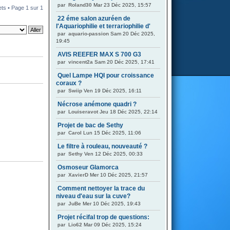
par
Roland30
Mar 23 Déc 2025, 15:57
ets • Page
1
sur
1
22 éme salon azuréen de
l'Aquariophilie et terrariophilie d'
par
aquario-passion
Sam 20 Déc 2025,
19:45
AVIS REEFER MAX S 700 G3
par
vincent2a
Sam 20 Déc 2025, 17:41
Quel Lampe HQI pour croissance
coraux ?
par
Swiip
Ven 19 Déc 2025, 16:11
Nécrose anémone quadri ?
par
Louiseravot
Jeu 18 Déc 2025, 22:14
Projet de bac de Sethy
par
Carol
Lun 15 Déc 2025, 11:06
Le filtre à rouleau, nouveauté ?
par
Sethy
Ven 12 Déc 2025, 00:33
Osmoseur Glamorca
par
XavierD
Mer 10 Déc 2025, 21:57
Comment nettoyer la trace du
niveau d'eau sur la cuve?
par
JuBe
Mer 10 Déc 2025, 19:43
Projet récifal trop de questions:
par
Lio62
Mar 09 Déc 2025, 15:24