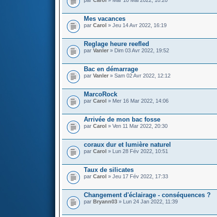
par
Carol
» Mar 10 Mai 2022, 10:20
Mes vacances
par
Carol
» Jeu 14 Avr 2022, 16:19
Reglage heure reefled
par
Vanler
» Dim 03 Avr 2022, 19:52
Bac en démarrage
par
Vanler
» Sam 02 Avr 2022, 12:12
MarcoRock
par
Carol
» Mer 16 Mar 2022, 14:06
Arrivée de mon bac fosse
par
Carol
» Ven 11 Mar 2022, 20:30
coraux dur et lumière naturel
par
Carol
» Lun 28 Fév 2022, 10:51
Taux de silicates
par
Carol
» Jeu 17 Fév 2022, 17:33
Changement d'éclairage - conséquences ?
par
Bryann03
» Lun 24 Jan 2022, 11:39