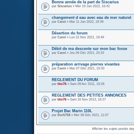
Bonne année de la part de Siscarius
par
Siscarius
» Mer 19 Jan 2022, 16:42
changement d eau avec eau de mer naturel
par
Carol
» Mar 11 Jan 2022, 19:39
Désertion du forum
par
Carol
» Lun 22 Nov 2021, 19:49
Débit de ma descente sur mon bac fosse
par
Carol
» Jeu 09 Déc 2021, 20:33
préparation arrivage pierres vivantes
par
Carol
» Mar 07 Déc 2021, 19:30
REGLEMENT DU FORUM
par
tito76
» Sam 09 Avr 2011, 19:28
REGLEMENT DES PETITES ANNONCES
par
tito76
» Sam 16 Nov 2013, 18:37
Projet Bac Marin 110L
par
Dor5758
» Mer 08 Déc 2021, 11:07
Afficher les sujets postés de