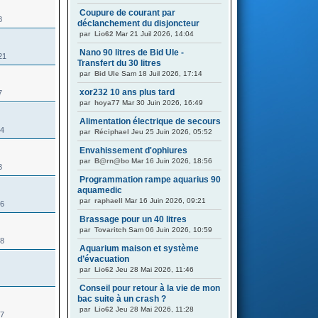
Coupure de courant par
8
déclanchement du disjoncteur
par
Lio62
Mar 21 Juil 2026, 14:04
Nano 90 litres de Bid Ule -
21
Transfert du 30 litres
par
Bid Ule
Sam 18 Juil 2026, 17:14
xor232 10 ans plus tard
7
par
hoya77
Mar 30 Juin 2026, 16:49
Alimentation électrique de secours
04
par
Réciphael
Jeu 25 Juin 2026, 05:52
Envahissement d'ophiures
par
B@rn@bo
Mar 16 Juin 2026, 18:56
3
Programmation rampe aquarius 90
aquamedic
par
raphaell
Mar 16 Juin 2026, 09:21
36
Brassage pour un 40 litres
par
Tovaritch
Sam 06 Juin 2026, 10:59
48
Aquarium maison et système
d’évacuation
par
Lio62
Jeu 28 Mai 2026, 11:46
Conseil pour retour à la vie de mon
bac suite à un crash ?
par
Lio62
Jeu 28 Mai 2026, 11:28
67