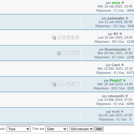
par
sioux
Mer 19 Jan 2022, 19:49
Réponses : 3 | Vus : 3899
par
paskwalito
Jeu 13 Jan 2022, 00:35
Réponses : 15 | Vus : 659
par
RV
Lun 10 Jan 2022, 14:29
1
2
3
4
5
Réponses : 89 | Vus : 413
par
Rosenkavalier
Mar 28 Déc 2021, 14:52
1
2
3
4
Réponses : 67 | Vus : 223
par
Carol
Mer 15 Déc 2021, 23:18
Réponses : 8 | Vus : 6473
par
Phiphi7
...
Mer 19 Juin 2019, 14:43
1
5
6
7
Réponses : 118 | Vus : 653
par
zebulon01
Lun 14 Mar 2016, 07:53
Réponses : 8 | Vus : 6095
par Invité
Jeu 01 Jan 1970, 02:00
Réponses : 0 | Vus : 0
puis:
Trier par