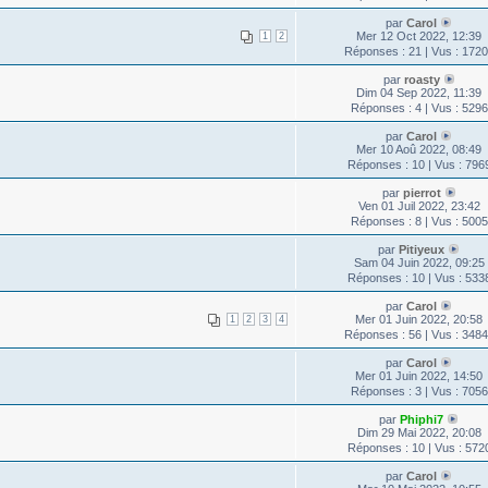
par
Carol
Mer 12 Oct 2022, 12:39
1
2
Réponses : 21 | Vus : 172
par
roasty
Dim 04 Sep 2022, 11:39
Réponses : 4 | Vus : 5296
par
Carol
Mer 10 Aoû 2022, 08:49
Réponses : 10 | Vus : 796
par
pierrot
Ven 01 Juil 2022, 23:42
Réponses : 8 | Vus : 5005
par
Pitiyeux
Sam 04 Juin 2022, 09:25
Réponses : 10 | Vus : 533
par
Carol
Mer 01 Juin 2022, 20:58
1
2
3
4
Réponses : 56 | Vus : 348
par
Carol
Mer 01 Juin 2022, 14:50
Réponses : 3 | Vus : 7056
par
Phiphi7
Dim 29 Mai 2022, 20:08
Réponses : 10 | Vus : 572
par
Carol