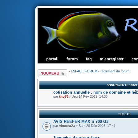
portail
forum
faq
m'enregister
co
Écrire un nouveau
•
ESPACE FORUM
•
règlement du forum
sujet
ANNONCES GLOBA
cotisation annuelle , nom de domaine et hé
par
tito76
» Jeu 14 Fév 2019, 14:36
SUJETS
AVIS REEFER MAX S 700 G3
par
vincent2a
» Sam 20 Déc 2025, 17:41
Tempetes dans vos bacs