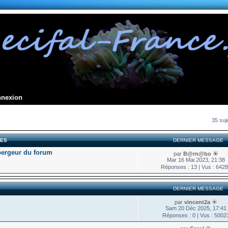
nnexion
35 suj
LES
DERNIER MESSAGE
bergeur du forum
par
B@rn@bo
Mar 16 Mai 2023, 21:38
Réponses : 13 | Vus : 642
DERNIER MESSAGE
par
vincent2a
Sam 20 Déc 2025, 17:41
Réponses : 0 | Vus : 5002