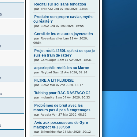
Recifal sur sol sans fondation
par
brbk722
Jeu 07 Mai 2026, 23:44
05
Produire son propre caviar, mythe
ou réalité ?
par
Lio62
Jeu 07 Mai 2026, 15:55
Corail de feu et autres joyeusetés
par
Rosenkavalier
Lun 13 Avr 2026,
06:54
9
Projet récifal 250L-qu’est-ce que je
suis en train de rater?
par
CamLaque
Sam 11 Avr 2026, 18:31
aquariophile récifales au Maroc
par
NeyLad
Sam 11 Avr 2026, 02:14
8
FILTRE A LIT FLUIDISE
par
Lio62
Mar 07 Avr 2026, 18:17
Tubbing pour RAC DASTACO C2
44
par
mgbmike
Sam 04 Avr 2026, 20:33
Problèmes de bruit avec les
moteurs pas à pas à engrenages
par
Acacia
Ven 27 Mar 2026, 08:32
Avis aux possesseurs de Gyre
0
maxspect XF330/350
par
B@rn@bo
Mar 24 Mar 2026, 20:12