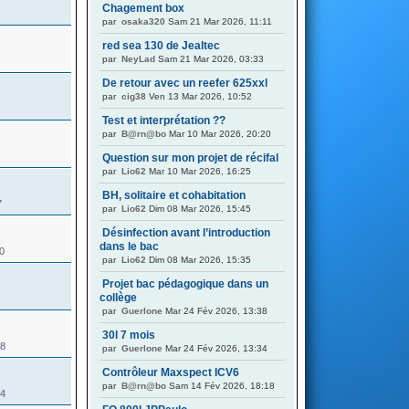
Chagement box
par
osaka320
Sam 21 Mar 2026, 11:11
red sea 130 de Jealtec
par
NeyLad
Sam 21 Mar 2026, 03:33
De retour avec un reefer 625xxl
par
cig38
Ven 13 Mar 2026, 10:52
Test et interprétation ??
par
B@rn@bo
Mar 10 Mar 2026, 20:20
Question sur mon projet de récifal
par
Lio62
Mar 10 Mar 2026, 16:25
BH, solitaire et cohabitation
7
par
Lio62
Dim 08 Mar 2026, 15:45
Désinfection avant l’introduction
dans le bac
40
par
Lio62
Dim 08 Mar 2026, 15:35
Projet bac pédagogique dans un
collège
par
Guerlone
Mar 24 Fév 2026, 13:38
30l 7 mois
98
par
Guerlone
Mar 24 Fév 2026, 13:34
Contrôleur Maxspect ICV6
par
B@rn@bo
Sam 14 Fév 2026, 18:18
34