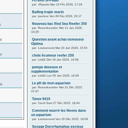
FO 800l JPPaulo
par
JPpaulo
Mar 10 Fév 2026, 17:26
Balling tropic marin
par
joerkos
Ven 06 Fév 2026, 20:17
Nouveau bac Red Sea Reefer 350
0
par
Rosenkavalier
Mer 21 Jan 2026,
10:25
Question avant achat osmoseur
98
Optima
par
Louiseravot
Mar 20 Jan 2026, 15:53
89
choix écumeur reefer 250
par
Lio62
Dim 18 Jan 2026, 16:58
pompe doseuse et
supplementation
par
Lio62
Lun 05 Jan 2026, 16:09
Le pH de mon aquarium
96
par
Rosenkavalier
Mer 31 Déc 2025,
07:47
Tunze 9410
par
Carol
Sam 27 Déc 2025, 18:44
Comment nourrir les Neons dans
un aquarium
par
Louiseravot
Ven 26 Déc 2025, 19:09
Sexage Doryrhamphus excisus