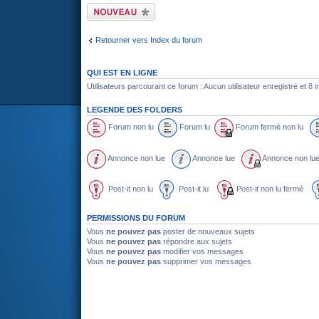
Écrire un nouveau
sujet
Retourner vers Index du forum
QUI EST EN LIGNE
Utilisateurs parcourant ce forum : Aucun utilisateur enregistré et 8 i
LEGENDE DES FOLDERS
Forum non lu
Forum lu
Forum fermé non lu
Annonce non lue
Annonce lue
Annonce non l
Post-it non lu
Post-it lu
Post-it non lu fermé
PERMISSIONS DU FORUM
Vous
ne pouvez pas
poster de nouveaux sujets
Vous
ne pouvez pas
répondre aux sujets
Vous
ne pouvez pas
modifier vos messages
Vous
ne pouvez pas
supprimer vos messages