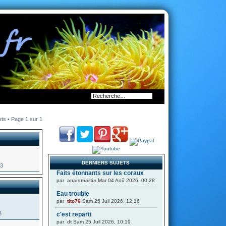
ets • Page
1
sur
1
DERNIERS SUJETS
83
Faits étonnants sur les coraux
par
anaismartin
Mar 04 Aoû 2026, 00:28
Eau trouble
par
tito76
Sam 25 Juil 2026, 12:16
3
c'est reparti
par
dt
Sam 25 Juil 2026, 10:19