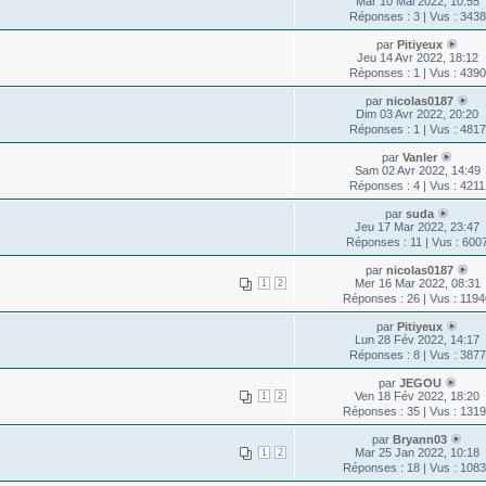
Mar 10 Mai 2022, 10:55
Réponses : 3 | Vus : 3438
par
Pitiyeux
Jeu 14 Avr 2022, 18:12
Réponses : 1 | Vus : 4390
par
nicolas0187
Dim 03 Avr 2022, 20:20
Réponses : 1 | Vus : 4817
par
Vanler
Sam 02 Avr 2022, 14:49
Réponses : 4 | Vus : 4211
par
suda
Jeu 17 Mar 2022, 23:47
Réponses : 11 | Vus : 600
par
nicolas0187
Mer 16 Mar 2022, 08:31
1
2
Réponses : 26 | Vus : 119
par
Pitiyeux
Lun 28 Fév 2022, 14:17
Réponses : 8 | Vus : 3877
par
JEGOU
Ven 18 Fév 2022, 18:20
1
2
Réponses : 35 | Vus : 131
par
Bryann03
Mar 25 Jan 2022, 10:18
1
2
Réponses : 18 | Vus : 108