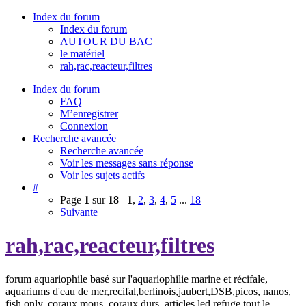
Index du forum
Index du forum
AUTOUR DU BAC
le matériel
rah,rac,reacteur,filtres
Index du forum
FAQ
M’enregistrer
Connexion
Recherche avancée
Recherche avancée
Voir les messages sans réponse
Voir les sujets actifs
#
Page
1
sur
18
1
,
2
,
3
,
4
,
5
...
18
Suivante
rah,rac,reacteur,filtres
forum aquariophile basé sur l'aquariophilie marine et récifale,
aquariums d'eau de mer,recifal,berlinois,jaubert,DSB,picos, nanos,
fish only, coraux mous, coraux durs, articles,led,refuge tout le