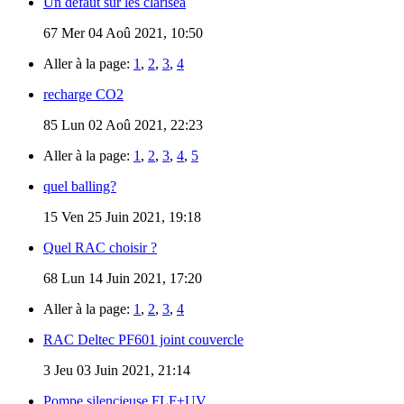
Un défaut sur les clarisea
67
Mer 04 Aoû 2021, 10:50
Aller à la page:
1
,
2
,
3
,
4
recharge CO2
85
Lun 02 Aoû 2021, 22:23
Aller à la page:
1
,
2
,
3
,
4
,
5
quel balling?
15
Ven 25 Juin 2021, 19:18
Quel RAC choisir ?
68
Lun 14 Juin 2021, 17:20
Aller à la page:
1
,
2
,
3
,
4
RAC Deltec PF601 joint couvercle
3
Jeu 03 Juin 2021, 21:14
Pompe silencieuse FLF+UV