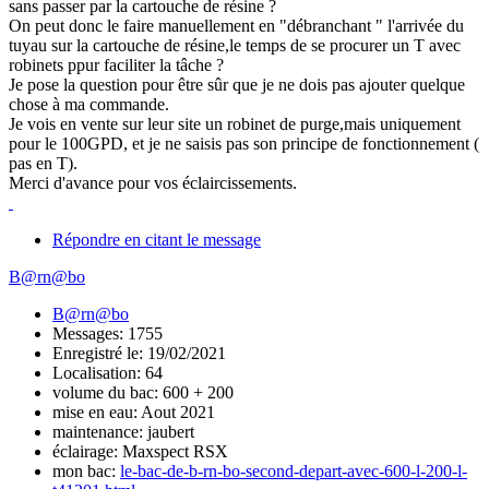
sans passer par la cartouche de résine ?
On peut donc le faire manuellement en "débranchant " l'arrivée du
tuyau sur la cartouche de résine,le temps de se procurer un T avec
robinets ppur faciliter la tâche ?
Je pose la question pour être sûr que je ne dois pas ajouter quelque
chose à ma commande.
Je vois en vente sur leur site un robinet de purge,mais uniquement
pour le 100GPD, et je ne saisis pas son principe de fonctionnement (
pas en T).
Merci d'avance pour vos éclaircissements.
Répondre en citant le message
B@rn@bo
B@rn@bo
Messages: 1755
Enregistré le: 19/02/2021
Localisation: 64
volume du bac: 600 + 200
mise en eau: Aout 2021
maintenance: jaubert
éclairage: Maxspect RSX
mon bac:
le-bac-de-b-rn-bo-second-depart-avec-600-l-200-l-