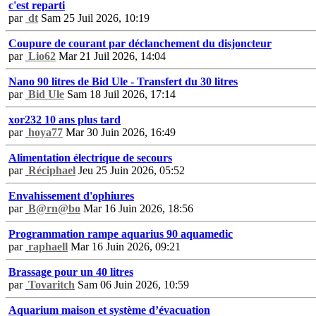
c'est reparti
par
dt
Sam 25 Juil 2026, 10:19
Coupure de courant par déclanchement du disjoncteur
par
Lio62
Mar 21 Juil 2026, 14:04
Nano 90 litres de Bid Ule - Transfert du 30 litres
par
Bid Ule
Sam 18 Juil 2026, 17:14
xor232 10 ans plus tard
par
hoya77
Mar 30 Juin 2026, 16:49
Alimentation électrique de secours
par
Réciphael
Jeu 25 Juin 2026, 05:52
Envahissement d'ophiures
par
B@rn@bo
Mar 16 Juin 2026, 18:56
Programmation rampe aquarius 90 aquamedic
par
raphaell
Mar 16 Juin 2026, 09:21
Brassage pour un 40 litres
par
Tovaritch
Sam 06 Juin 2026, 10:59
Aquarium maison et système d’évacuation