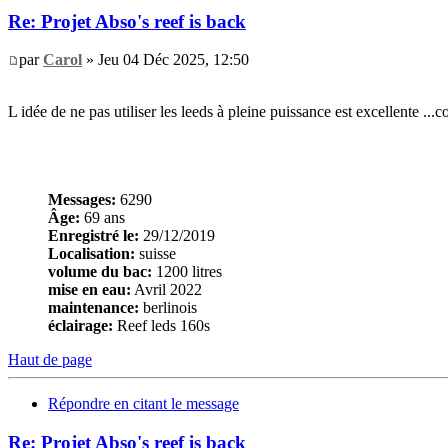
Re: Projet Abso's reef is back
par
Carol
» Jeu 04 Déc 2025, 12:50
L idée de ne pas utiliser les leeds à pleine puissance est excellente ...
Messages:
6290
Âge:
69 ans
Enregistré le:
29/12/2019
Localisation:
suisse
volume du bac:
1200 litres
mise en eau:
Avril 2022
maintenance:
berlinois
éclairage:
Reef leds 160s
Haut de page
Répondre en citant le message
Re: Projet Abso's reef is back