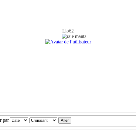
Lio62
er par