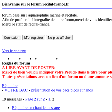
Bienvenue sur le forum recifal-france.fr
forum base sur l aquariophilie marine et recifale.
Afin de profiter de l integralite de notre forum,merci de vous identifi
Merci le staff de recifal-france.
Vers le contenu
portail
forum
faq
m'enregister
connexion
Règles du forum
A LIRE AVANT DE POSTER:
Merci de bien vouloir indiquer votre Pseudo dans le titre pour plu
Toutes présentations avec un lien d'un forum ou d'une annonce s
Répondre
•
VOTRE BAC
•
présentation de vos bacs,picos et nanos
19 messages •
Page
2
sur
2
•
1
,
2
Répondre en citant le message