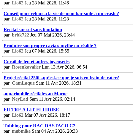
par
Lio62
Jeu 28 Mai 2026, 11:46
Conseil pour retour à la vie de mon bac suite à un crash ?
par
Lio62
Jeu 28 Mai 2026, 11:28
Recifal sur sol sans fondation
par
brbk722
Jeu 07 Mai 2026, 23:44
Produire son propre caviar, mythe ou réalité ?
par
Lio62
Jeu 07 Mai 2026, 15:55
Corail de feu et autres joyeusetés
par
Rosenkavalier
Lun 13 Avr 2026, 06:54
Projet récifal 250L-qu’est-ce que je suis en train de rater?
par
CamLaque
Sam 11 Avr 2026, 18:31
aquariophile récifales au Maroc
par
NeyLad
Sam 11 Avr 2026, 02:14
FILTRE A LIT FLUIDISE
par
Lio62
Mar 07 Avr 2026, 18:17
Tubbing pour RAC DASTACO C2
par
mgbmike
Sam 04 Avr 2026, 20:33