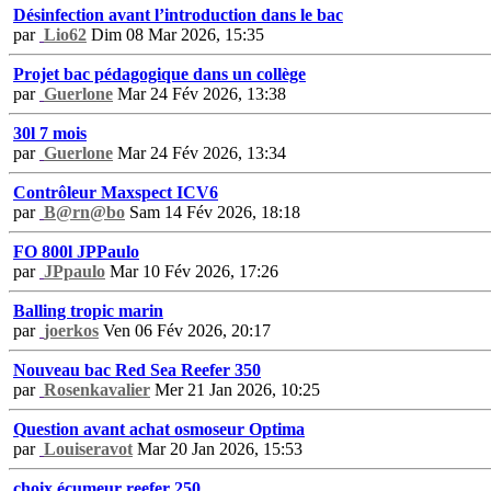
Désinfection avant l’introduction dans le bac
par
Lio62
Dim 08 Mar 2026, 15:35
Projet bac pédagogique dans un collège
par
Guerlone
Mar 24 Fév 2026, 13:38
30l 7 mois
par
Guerlone
Mar 24 Fév 2026, 13:34
Contrôleur Maxspect ICV6
par
B@rn@bo
Sam 14 Fév 2026, 18:18
FO 800l JPPaulo
par
JPpaulo
Mar 10 Fév 2026, 17:26
Balling tropic marin
par
joerkos
Ven 06 Fév 2026, 20:17
Nouveau bac Red Sea Reefer 350
par
Rosenkavalier
Mer 21 Jan 2026, 10:25
Question avant achat osmoseur Optima
par
Louiseravot
Mar 20 Jan 2026, 15:53
choix écumeur reefer 250