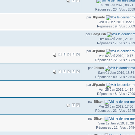
1
2
Jeu 30 Jan 2020, 00:21
Réponses : 23 | Vus : 205
par
JPpaulo
Ven 06 Déc 2019, 15:29
Réponses : 9 | Vus : 5889
par
LadyFish
Dim 04 Aoû 2019, 21:46
Réponses : 7 | Vus : 6329
par
JPpaulo
1
2
3
4
5
Ven 02 Aoû 2019, 10:17
Réponses : 72 | Vus : 358
par
Jeisen
1
2
3
4
5
Sam 01 Juin 2019, 16:34
Réponses : 80 | Vus : 240
par
JPpaulo
Ven 25 Jan 2019, 14:14
Réponses : 8 | Vus : 7290
par
Blixen
1
2
Mer 23 Jan 2019, 17:30
Réponses : 21 | Vus : 124
par
Blixen
Sam 19 Jan 2019, 15:28
Réponses : 12 | Vus : 649