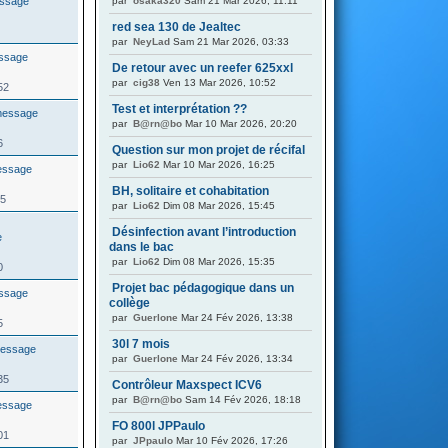
par
osaka320
Sam 21 Mar 2026, 11:11
red sea 130 de Jealtec
par
NeyLad
Sam 21 Mar 2026, 03:33
De retour avec un reefer 625xxl
par
cig38
Ven 13 Mar 2026, 10:52
52
Test et interprétation ??
par
B@rn@bo
Mar 10 Mar 2026, 20:20
6
Question sur mon projet de récifal
par
Lio62
Mar 10 Mar 2026, 16:25
BH, solitaire et cohabitation
65
par
Lio62
Dim 08 Mar 2026, 15:45
Désinfection avant l’introduction
dans le bac
par
Lio62
Dim 08 Mar 2026, 15:35
0
Projet bac pédagogique dans un
collège
par
Guerlone
Mar 24 Fév 2026, 13:38
5
30l 7 mois
par
Guerlone
Mar 24 Fév 2026, 13:34
35
Contrôleur Maxspect ICV6
par
B@rn@bo
Sam 14 Fév 2026, 18:18
FO 800l JPPaulo
01
par
JPpaulo
Mar 10 Fév 2026, 17:26