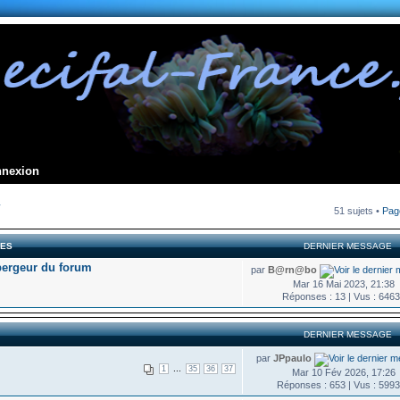
nnexion
y
51 sujets •
Pa
LES
DERNIER MESSAGE
bergeur du forum
par
B@rn@bo
Mar 16 Mai 2023, 21:38
Réponses : 13 | Vus : 646
DERNIER MESSAGE
par
JPpaulo
...
1
35
36
37
Mar 10 Fév 2026, 17:26
Réponses : 653 | Vus : 599