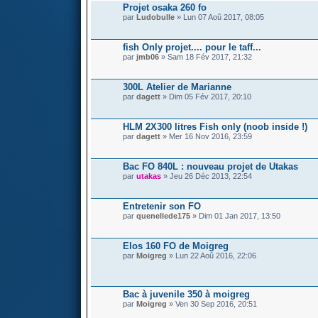
Projet osaka 260 fo
par
Ludobulle
» Lun 07 Aoû 2017, 08:05
fish Only projet.... pour le taff...
par
jmb06
» Sam 18 Fév 2017, 21:32
300L Atelier de Marianne
par
dagett
» Dim 05 Fév 2017, 20:10
HLM 2X300 litres Fish only (noob inside !)
par
dagett
» Mer 16 Nov 2016, 23:59
Bac FO 840L : nouveau projet de Utakas
par
utakas
» Jeu 26 Déc 2013, 22:54
Entretenir son FO
par
quenellede175
» Dim 01 Jan 2017, 13:50
Elos 160 FO de Moigreg
par
Moigreg
» Lun 22 Aoû 2016, 22:06
Bac à juvenile 350 à moigreg
par
Moigreg
» Ven 30 Sep 2016, 20:51