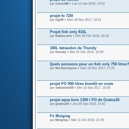
par
nonox88
» Lun 14 Jan 2019, 14:52
projet fo 720l
par
cig38
» Sam 18 Nov 2017, 16:51
Projet fish only 816L
par
Dadou.mts
» Dim 25 Fév 2018, 18:18
180L tetraodon de Thundy
par
thundy
» Mer 02 Déc 2015, 10:59
Quels poissons pour un fish only 750 litres
par
Nicolacropora
» Sam 18 Nov 2017, 17:22
projet FO 900 litres bientôt en route
par
sebastien59
» Dim 10 Sep 2017, 15:09
projet aqua bois 1300 l FO de Gratou26
par
gratou26
» Jeu 08 Sep 2016, 13:42
Fo Moigreg
par
Moigreg
» Mar 11 Oct 2016, 21:59