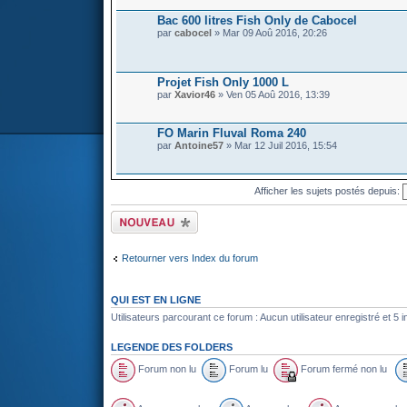
Bac 600 litres Fish Only de Cabocel
par
cabocel
» Mar 09 Aoû 2016, 20:26
Projet Fish Only 1000 L
par
Xavior46
» Ven 05 Aoû 2016, 13:39
FO Marin Fluval Roma 240
par
Antoine57
» Mar 12 Juil 2016, 15:54
Afficher les sujets postés depuis:
Écrire un nouveau
sujet
Retourner vers Index du forum
QUI EST EN LIGNE
Utilisateurs parcourant ce forum : Aucun utilisateur enregistré et 5 i
LEGENDE DES FOLDERS
Forum non lu
Forum lu
Forum fermé non lu