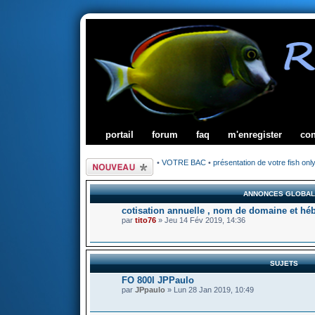
portail
forum
faq
m'enregister
co
Écrire un nouveau
•
VOTRE BAC
•
présentation de votre fish onl
sujet
ANNONCES GLOBA
cotisation annuelle , nom de domaine et hé
par
tito76
» Jeu 14 Fév 2019, 14:36
SUJETS
FO 800l JPPaulo
par
JPpaulo
» Lun 28 Jan 2019, 10:49