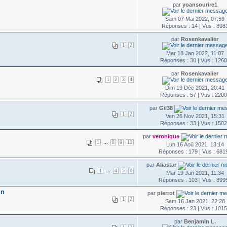
par
yoansourire1
Sam 07 Mai 2022, 07:59
Réponses : 14 | Vus : 898
par
Rosenkavalier
1
2
Mar 18 Jan 2022, 11:07
Réponses : 30 | Vus : 126
par
Rosenkavalier
1
2
3
4
Dim 19 Déc 2021, 20:41
Réponses : 57 | Vus : 220
par
Gil38
1
2
Ven 26 Nov 2021, 15:31
Réponses : 33 | Vus : 150
par
veronique
...
1
8
9
10
Lun 16 Aoû 2021, 13:14
Réponses : 179 | Vus : 681
par
Aliastar
...
1
4
5
6
Mar 19 Jan 2021, 11:34
Réponses : 103 | Vus : 899
in
par
pierrot
1
2
Sam 16 Jan 2021, 22:28
Réponses : 23 | Vus : 101
par
Benjamin L.