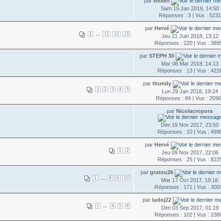
par
Blixen
Sam 19 Jan 2019, 14:50
Réponses : 3 | Vus : 5231
par
Hervé
...
1
11
12
13
Jeu 21 Juin 2018, 13:12
Réponses : 220 | Vus : 389
par
STEPH 30
Mar 06 Mar 2018, 14:13
Réponses : 13 | Vus : 422
par
thundy
1
2
3
4
5
Lun 29 Jan 2018, 19:24
Réponses : 84 | Vus : 259
?
par
Nicolacropora
Dim 19 Nov 2017, 23:50
Réponses : 10 | Vus : 499
par
Hervé
1
2
Jeu 09 Nov 2017, 22:06
Réponses : 25 | Vus : 822
par
gratou26
...
1
8
9
10
Mar 17 Oct 2017, 19:16
Réponses : 171 | Vus : 300
par
ludoj22
...
1
4
5
6
Dim 03 Sep 2017, 01:19
Réponses : 102 | Vus : 238