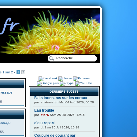
ge
1
sur
2
•
1
2
DERNIERS SUJETS
Faits étonnants sur les coraux
36
par
anaismartin
Mar 04 Aoû 2026, 00:28
Eau trouble
par
tito76
Sam 25 Juil 2026, 12:16
c'est reparti
par
dt
Sam 25 Juil 2026, 10:19
355
Coupure de courant par