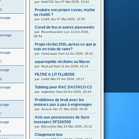
par
brbk722
Jeu 07 Mai 2026, 23:44
99
Produire son propre caviar, mythe
ou réalité ?
par
Lio62
Jeu 07 Mai 2026, 15:55
Corail de feu et autres joyeusetés
par
Rosenkavalier
Lun 13 Avr 2026,
06:54
Projet récifal 250L-qu’est-ce que je
suis en train de rater?
par
CamLaque
Sam 11 Avr 2026, 18:31
aquariophile récifales au Maroc
97
par
NeyLad
Sam 11 Avr 2026, 02:14
FILTRE A LIT FLUIDISE
66
par
Lio62
Mar 07 Avr 2026, 18:17
Tubbing pour RAC DASTACO C2
par
mgbmike
Sam 04 Avr 2026, 20:33
Problèmes de bruit avec les
moteurs pas à pas à engrenages
par
Acacia
Ven 27 Mar 2026, 08:32
57
Avis aux possesseurs de Gyre
maxspect XF330/350
par
B@rn@bo
Mar 24 Mar 2026, 20:12
4
Chagement box