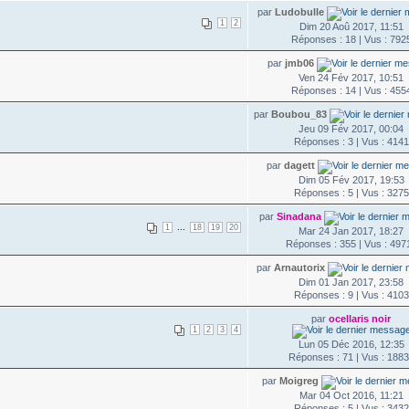
par
Ludobulle
1
2
Dim 20 Aoû 2017, 11:51
Réponses : 18 | Vus : 792
par
jmb06
Ven 24 Fév 2017, 10:51
Réponses : 14 | Vus : 455
par
Boubou_83
Jeu 09 Fév 2017, 00:04
Réponses : 3 | Vus : 4141
par
dagett
Dim 05 Fév 2017, 19:53
Réponses : 5 | Vus : 3275
par
Sinadana
...
1
18
19
20
Mar 24 Jan 2017, 18:27
Réponses : 355 | Vus : 497
par
Arnautorix
Dim 01 Jan 2017, 23:58
Réponses : 9 | Vus : 4103
par
ocellaris noir
1
2
3
4
Lun 05 Déc 2016, 12:35
Réponses : 71 | Vus : 188
par
Moigreg
Mar 04 Oct 2016, 11:21
Réponses : 5 | Vus : 3432