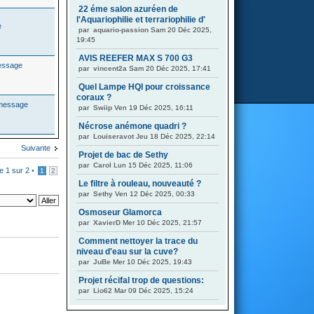
22 éme salon azuréen de
l'Aquariophilie et terrariophilie d'
par
aquario-passion
Sam 20 Déc 2025,
19:45
AVIS REEFER MAX S 700 G3
par
vincent2a
Sam 20 Déc 2025, 17:41
Quel Lampe HQI pour croissance
coraux ?
par
Swiip
Ven 19 Déc 2025, 16:11
Nécrose anémone quadri ?
par
Louiseravot
Jeu 18 Déc 2025, 22:14
Suivante
Projet de bac de Sethy
par
Carol
Lun 15 Déc 2025, 11:06
ge
1
sur
2
•
1
2
Le filtre à rouleau, nouveauté ?
par
Sethy
Ven 12 Déc 2025, 00:33
Osmoseur Glamorca
par
XavierD
Mer 10 Déc 2025, 21:57
Comment nettoyer la trace du
niveau d'eau sur la cuve?
par
JuBe
Mer 10 Déc 2025, 19:43
Projet récifal trop de questions:
par
Lio62
Mar 09 Déc 2025, 15:24