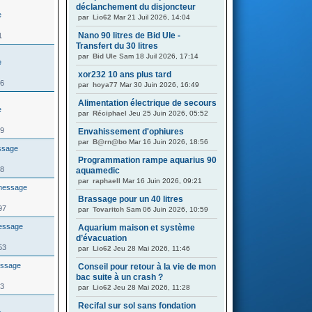
déclanchement du disjoncteur
par
Lio62
Mar 21 Juil 2026, 14:04
Nano 90 litres de Bid Ule -
1
Transfert du 30 litres
par
Bid Ule
Sam 18 Juil 2026, 17:14
xor232 10 ans plus tard
86
par
hoya77
Mar 30 Juin 2026, 16:49
Alimentation électrique de secours
par
Réciphael
Jeu 25 Juin 2026, 05:52
09
Envahissement d'ophiures
par
B@rn@bo
Mar 16 Juin 2026, 18:56
Programmation rampe aquarius 90
28
aquamedic
par
raphaell
Mar 16 Juin 2026, 09:21
Brassage pour un 40 litres
97
par
Tovaritch
Sam 06 Juin 2026, 10:59
Aquarium maison et système
d’évacuation
53
par
Lio62
Jeu 28 Mai 2026, 11:46
Conseil pour retour à la vie de mon
bac suite à un crash ?
53
par
Lio62
Jeu 28 Mai 2026, 11:28
Recifal sur sol sans fondation