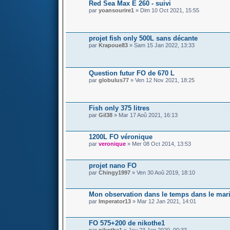
Red Sea Max E 260 - suivi
par
yoansourire1
» Dim 10 Oct 2021, 15:55
projet fish only 500L sans décante
par
Krapoue83
» Sam 15 Jan 2022, 13:33
Question futur FO de 670 L
par
globulus77
» Ven 12 Nov 2021, 18:25
Fish only 375 litres
par
Gil38
» Mar 17 Aoû 2021, 16:13
1200L FO véronique
par
veronique
» Mer 08 Oct 2014, 13:53
projet nano FO
par
Chingy1997
» Ven 30 Aoû 2019, 18:10
Mon observation dans le temps dans le mar
par
Imperator13
» Mar 12 Jan 2021, 14:01
FO 575+200 de nikothe1