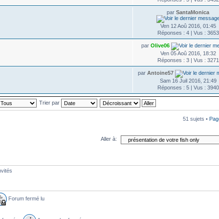
par
SantaMonica
Ven 12 Aoû 2016, 01:45
Réponses : 4 | Vus : 3653
par
Olive06
Ven 05 Aoû 2016, 18:32
Réponses : 3 | Vus : 3271
par
Antoine57
Sam 16 Juil 2016, 21:49
Réponses : 5 | Vus : 3940
Trier par
51 sujets •
Pa
Aller à:
nvités
Forum fermé lu