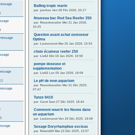
Balling tropic marin
par
joerkos
Ven 06 Fév 2026, 20:17
5
Nouveau bac Red Sea Reefer 350
par
Rosenkavalier
Mer 21 Jan 2026,
10:25
4
Question avant achat osmoseur
Optima
par
Louiseravot
Mar 20 Jan 2026, 15:53
choix écumeur reefer 250
par
Lio62
Dim 18 Jan 2026, 16:58
pompe doseuse et
supplementation
par
Lio62
Lun 05 Jan 2026, 16:09
13
Le pH de mon aquarium
par
Rosenkavalier
Mer 31 Déc 2025,
07:47
Tunze 9410
par
Carol
Sam 27 Déc 2025, 18:44
Comment nourrir les Neons dans
un aquarium
35
par
Louiseravot
Ven 26 Déc 2025, 19:09
Sexage Doryrhamphus excisus
par
Roland30
Mar 23 Déc 2025, 15:57