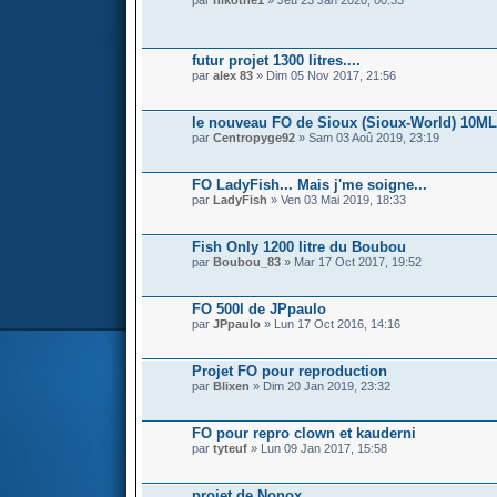
par
nikothe1
» Jeu 23 Jan 2020, 00:33
futur projet 1300 litres....
par
alex 83
» Dim 05 Nov 2017, 21:56
le nouveau FO de Sioux (Sioux-World) 10ML
par
Centropyge92
» Sam 03 Aoû 2019, 23:19
FO LadyFish... Mais j'me soigne...
par
LadyFish
» Ven 03 Mai 2019, 18:33
Fish Only 1200 litre du Boubou
par
Boubou_83
» Mar 17 Oct 2017, 19:52
FO 500l de JPpaulo
par
JPpaulo
» Lun 17 Oct 2016, 14:16
Projet FO pour reproduction
par
Blixen
» Dim 20 Jan 2019, 23:32
FO pour repro clown et kauderni
par
tyteuf
» Lun 09 Jan 2017, 15:58
projet de Nonox