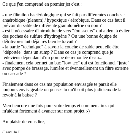
Ce que j'en comprend en premier jet c'est :
- une filtration bactériologique qui se fait par différentes couches :
anaérobique (plenum) / hypoxique / aérobique. Dans ce cas faut il
prévoir du sable de différente granulométrie ou non ?
- est il nécessaire d'introduire de vers "fouisseurs" qui aident à éviter
des poches de sulfure d'hydrogène ? Ou une bonne équipe de
détritivores fait déjà très bien le travail ?
- la partie "technique" à savoir la couche de sable peut elle être
"déportée" dans un sump ? Dans ce cas je comprend que je
redeviens dépendant d'un pompe de remontée d'eau...
- finalement cela permet un bac "low tec" qui est fonctionnel "juste"
avec pompe de brassage, lumière et éventuellement un filtre externe
ou cascade ?
Finalement dans ce cas ma population envisagée te parait elle
toujours envisageable ou penses tu qu'il soit plus judicieux de la
revoir à la baisse ?
Merci encore une fois pour votre temps et commentaires qui
m'aident fortement à avancer sur mon projet ;-)
Au plaisir de vous lire,
Camille L