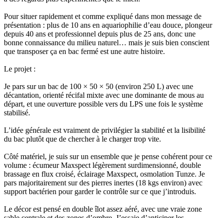
Pour situer rapidement et comme expliqué dans mon message de
présentation : plus de 10 ans en aquariophilie d’eau douce, plongeur
depuis 40 ans et professionnel depuis plus de 25 ans, donc une
bonne connaissance du milieu naturel… mais je suis bien conscient
que transposer ça en bac fermé est une autre histoire.
Le projet :
Je pars sur un bac de 100 × 50 × 50 (environ 250 L) avec une
décantation, orienté récifal mixte avec une dominante de mous au
départ, et une ouverture possible vers du LPS une fois le système
stabilisé.
L’idée générale est vraiment de privilégier la stabilité et la lisibilité
du bac plutôt que de chercher à le charger trop vite.
Côté matériel, je suis sur un ensemble que je pense cohérent pour ce
volume : écumeur Maxspect légèrement surdimensionné, double
brassage en flux croisé, éclairage Maxspect, osmolation Tunze. Je
pars majoritairement sur des pierres inertes (18 kgs environ) avec
support bactérien pour garder le contrôle sur ce que j’introduis.
Le décor est pensé en double îlot assez aéré, avec une vraie zone
sable centrale et des zones d’ombre. J’essaie d’anticiper les