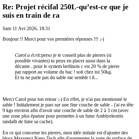
Re: Projet récifal 250L-qu’est-ce que je
suis en train de ra
Sam 11 Avr 2026, 18:31
Bonjour !! Merci pour vos premières réponses !!! ;-)
Carol a écrit:
perso je te conseil plus de pierres (si
possible vivantes) tu peux en placer aussi dans la
décante . pour le system berlinois c est 20 % de pierre
par rapport au volume du bac ! soit chez toi 50kg.
Et tu ne parle pas du sable me semble t il...
Merci Carol pour ton retour ;-) En effet, je n'ai pas mentionné le
sable ! Initialement je pars sur une fine couche de sable - j'ai en tête
9 kgs environ afin d'avoir une couche de sable de 2 à 3 cm (avec
une zone plus épaisse pour permettre à un futur Amblyeleotris
randalli de faire sa cache).
En ce qui concerne les pierres, mon idée initiale est d'ajouter des
blocs Maxspect Nano Tech afin d'augmenter la zone de surface de