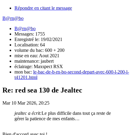
Répondre en citant le message
B@rn@bo
B@rn@bo
Messages: 1755
Enregistré le: 19/02/2021
Localisation: 64
volume du bac: 600 + 200
mise en eau: Aout 2021
maintenance: jaubert
éclairage: Maxspect RSX
mon bac:
le-bac-de-b-rn-bo-second-depart-avec-600-l-200-l-
t41201.html
Re: red sea 130 de Jealtec
Mar 10 Mar 2026, 20:25
jealtec a écrit:
Le plus difficile dans tout ça reste de
gérer la patience de mes enfants…
Bien d'accord avec toi !