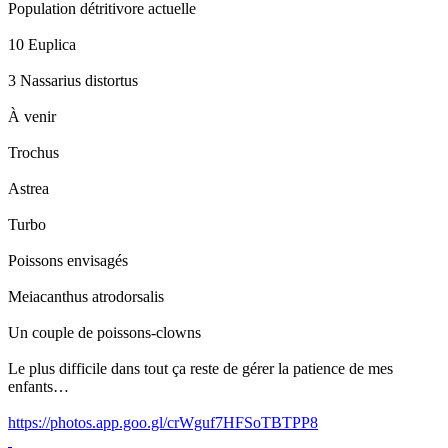
Population détritivore actuelle
10 Euplica
3 Nassarius distortus
À venir
Trochus
Astrea
Turbo
Poissons envisagés
Meiacanthus atrodorsalis
Un couple de poissons-clowns
Le plus difficile dans tout ça reste de gérer la patience de mes
enfants…
https://photos.app.goo.gl/crWguf7HFSoTBTPP8