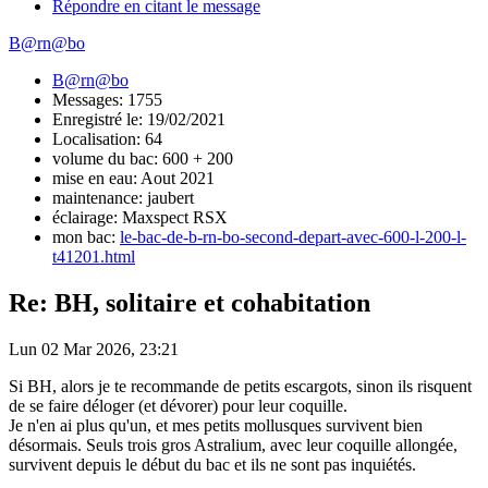
Répondre en citant le message
B@rn@bo
B@rn@bo
Messages: 1755
Enregistré le: 19/02/2021
Localisation: 64
volume du bac: 600 + 200
mise en eau: Aout 2021
maintenance: jaubert
éclairage: Maxspect RSX
mon bac:
le-bac-de-b-rn-bo-second-depart-avec-600-l-200-l-
t41201.html
Re: BH, solitaire et cohabitation
Lun 02 Mar 2026, 23:21
Si BH, alors je te recommande de petits escargots, sinon ils risquent
de se faire déloger (et dévorer) pour leur coquille.
Je n'en ai plus qu'un, et mes petits mollusques survivent bien
désormais. Seuls trois gros Astralium, avec leur coquille allongée,
survivent depuis le début du bac et ils ne sont pas inquiétés.