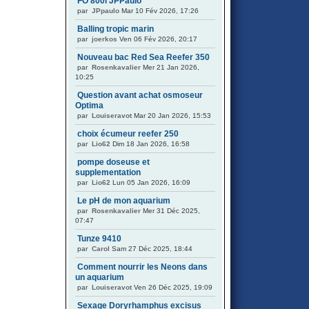
FO 800l JPPaulo
par
JPpaulo
Mar 10 Fév 2026, 17:26
Balling tropic marin
par
joerkos
Ven 06 Fév 2026, 20:17
Nouveau bac Red Sea Reefer 350
par
Rosenkavalier
Mer 21 Jan 2026,
10:25
Question avant achat osmoseur
Optima
par
Louiseravot
Mar 20 Jan 2026, 15:53
choix écumeur reefer 250
par
Lio62
Dim 18 Jan 2026, 16:58
pompe doseuse et
supplementation
par
Lio62
Lun 05 Jan 2026, 16:09
Le pH de mon aquarium
par
Rosenkavalier
Mer 31 Déc 2025,
07:47
Tunze 9410
par
Carol
Sam 27 Déc 2025, 18:44
Comment nourrir les Neons dans
un aquarium
par
Louiseravot
Ven 26 Déc 2025, 19:09
Sexage Doryrhamphus excisus