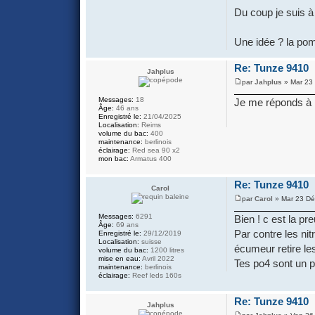
Du coup je suis 
Une idée ? la po
Re: Tunze 9410
Jahplus
par
Jahplus
» Mar 23 
Messages:
18
Je me réponds à 
Âge:
46 ans
Enregistré le:
21/04/2025
Localisation:
Reims
volume du bac:
400
maintenance:
berlinois
éclairage:
Red sea 90 x2
mon bac:
Armatus 400
Re: Tunze 9410
Carol
par
Carol
» Mar 23 Dé
Messages:
6291
Bien ! c est la p
Âge:
69 ans
Par contre les ni
Enregistré le:
29/12/2019
Localisation:
suisse
écumeur retire le
volume du bac:
1200 litres
mise en eau:
Avril 2022
Tes po4 sont un p
maintenance:
berlinois
éclairage:
Reef leds 160s
Re: Tunze 9410
Jahplus