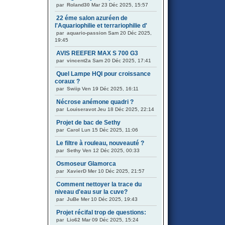
par
Roland30
Mar 23 Déc 2025, 15:57
22 éme salon azuréen de
l'Aquariophilie et terrariophilie d'
par
aquario-passion
Sam 20 Déc 2025,
19:45
AVIS REEFER MAX S 700 G3
par
vincent2a
Sam 20 Déc 2025, 17:41
Quel Lampe HQI pour croissance
coraux ?
par
Swiip
Ven 19 Déc 2025, 16:11
Nécrose anémone quadri ?
par
Louiseravot
Jeu 18 Déc 2025, 22:14
Projet de bac de Sethy
par
Carol
Lun 15 Déc 2025, 11:06
Le filtre à rouleau, nouveauté ?
par
Sethy
Ven 12 Déc 2025, 00:33
Osmoseur Glamorca
par
XavierD
Mer 10 Déc 2025, 21:57
Comment nettoyer la trace du
niveau d'eau sur la cuve?
par
JuBe
Mer 10 Déc 2025, 19:43
Projet récifal trop de questions:
par
Lio62
Mar 09 Déc 2025, 15:24