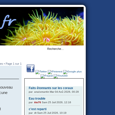
es • Page
1
sur
1
DERNIERS SUJETS
 nouveau
Faits étonnants sur les coraux
par
anaismartin
Mar 04 Aoû 2026, 00:28
ucune
Eau trouble
par
tito76
Sam 25 Juil 2026, 12:16
t
c'est reparti
par
dt
Sam 25 Juil 2026, 10:19