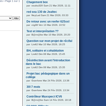
es • Page
1
sur
1
Chagement box
par
osaka320
Sam 21 Mar 2026, 11:11
red sea 130 de Jealtec
par
NeyLad
Sam 21 Mar 2026, 03:33
De retour avec un reefer 625xxl
par
cig38
Ven 13 Mar 2026, 10:52
Test et interprétation ??
par
B@rn@bo
Mar 10 Mar 2026, 20:20
Question sur mon projet de récifal
par
Lio62
Mar 10 Mar 2026, 16:25
BH, solitaire et cohabitation
par
Lio62
Dim 08 Mar 2026, 15:45
Désinfection avant l’introduction
dans le bac
par
Lio62
Dim 08 Mar 2026, 15:35
Projet bac pédagogique dans un
collège
par
Guerlone
Mar 24 Fév 2026, 13:38
30l 7 mois
par
Guerlone
Mar 24 Fév 2026, 13:34
Contrôleur Maxspect ICV6
par
B@rn@bo
Sam 14 Fév 2026, 18:18