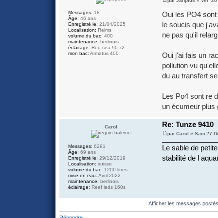
par
Jahplus
» Ven 26
Messages:
18
Oui les PO4 sont 
Âge:
46 ans
le soucis que j'av
Enregistré le:
21/04/2025
Localisation:
Reims
ne pas qu'il relar
volume du bac:
400
maintenance:
berlinois
éclairage:
Red sea 90 x2
mon bac:
Armatus 400
Oui j'ai fais un r
pollution vu qu'el
du au transfert s
Les Po4 sont re d
un écumeur plus 
Re: Tunze 9410
Carol
par
Carol
» Sam 27 Dé
Messages:
6291
Le sable de petite
Âge:
69 ans
stabilité de l aqua
Enregistré le:
29/12/2019
Localisation:
suisse
volume du bac:
1200 litres
mise en eau:
Avril 2022
maintenance:
berlinois
éclairage:
Reef leds 160s
Afficher les messages posté
Répondre