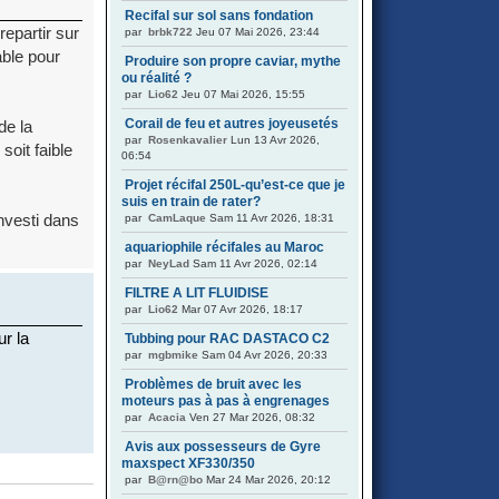
Recifal sur sol sans fondation
epartir sur
par
brbk722
Jeu 07 Mai 2026, 23:44
able pour
Produire son propre caviar, mythe
ou réalité ?
par
Lio62
Jeu 07 Mai 2026, 15:55
Corail de feu et autres joyeusetés
de la
par
Rosenkavalier
Lun 13 Avr 2026,
soit faible
06:54
Projet récifal 250L-qu’est-ce que je
suis en train de rater?
nvesti dans
par
CamLaque
Sam 11 Avr 2026, 18:31
aquariophile récifales au Maroc
par
NeyLad
Sam 11 Avr 2026, 02:14
FILTRE A LIT FLUIDISE
par
Lio62
Mar 07 Avr 2026, 18:17
ur la
Tubbing pour RAC DASTACO C2
par
mgbmike
Sam 04 Avr 2026, 20:33
Problèmes de bruit avec les
moteurs pas à pas à engrenages
par
Acacia
Ven 27 Mar 2026, 08:32
Avis aux possesseurs de Gyre
maxspect XF330/350
par
B@rn@bo
Mar 24 Mar 2026, 20:12