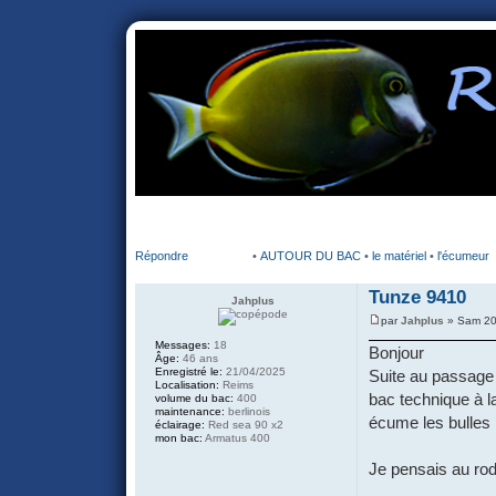
portail
forum
faq
m'enregister
co
Répondre
•
AUTOUR DU BAC
•
le matériel
•
l'écumeur
Tunze 9410
Jahplus
par
Jahplus
» Sam 20
Messages:
18
Bonjour
Âge:
46 ans
Enregistré le:
21/04/2025
Suite au passage 
Localisation:
Reims
bac technique à l
volume du bac:
400
maintenance:
berlinois
écume les bulles 
éclairage:
Red sea 90 x2
mon bac:
Armatus 400
Je pensais au rod