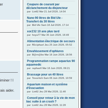
er
Coupure de courant par
déclanchement du disjoncteur
par
Lio62
Mar 21 Juil 2026, 14:04
Nano 90 litres de Bid Ule -
Transfert du 30 litres
par
Bid Ule
Sam 18 Juil 2026, 17:14
xor232 10 ans plus tard
par
hoya77
Mar 30 Juin 2026, 16:49
Alimentation électrique de secours
par
Réciphael
Jeu 25 Juin 2026, 05:52
Envahissement d'ophiures
par
B@rn@bo
Mar 16 Juin 2026, 18:56
Programmation rampe aquarius 90
aquamedic
par
raphaell
Mar 16 Juin 2026, 09:21
Brassage pour un 40 litres
par
Tovaritch
Sam 06 Juin 2026, 10:59
miner ! l
Aquarium maison et système
d’évacuation
ais aider.
par
Lio62
Jeu 28 Mai 2026, 11:46
Conseil pour retour à la vie de mon
bac suite à un crash ?
par
Lio62
Jeu 28 Mai 2026, 11:28