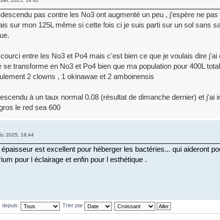
 Déc 2025, 14:42
descendu pas contre les No3 ont augmenté un peu , j’espère ne pas r
ais sur mon 125L même si cette fois ci je suis parti sur un sol sans s
gue.
accourci entre les No3 et Po4 mais c'est bien ce que je voulais dire j'ai 
le se transforme en No3 et Po4 bien que ma population pour 400L total 
eulement 2 clowns , 1 okinawae et 2 amboinensis
escendu à un taux normal 0.08 (résultat de dimanche dernier) et j'ai i
gros le red sea 600
c 2025, 18:44
 épaisseur est excellent pour héberger les bactéries... qui aideront po
rium pour l éclairage et enfin pour l esthétique .
s depuis:
Trier par