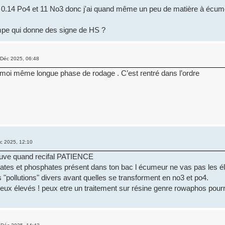
à 0.14 Po4 et 11 No3 donc j'ai quand même un peu de matière à écum
mpe qui donne des signe de HS ?
Déc 2025, 06:48
moi même longue phase de rodage . C’est rentré dans l’ordre
c 2025, 12:10
reuve quand recifal PATIENCE
trates et phosphates présent dans ton bac l écumeur ne vas pas les éli
s "pollutions" divers avant quelles se transforment en no3 et po4.
eux élevés ! peux etre un traitement sur résine genre rowaphos pourr