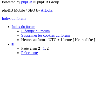
Powered by
phpBB
© phpBB Group.
phpBB Mobile / SEO by
Artodia
.
Index du forum
Index du forum
L’équipe du forum
Supprimer les cookies du forum
Heures au format UTC + 1 heure [ Heure d’été ]
#
Page
2
sur
2
1
,
2
Précédente