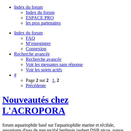
Index du forum
Index du forum
ESPACE PRO
les pros partenaires
Index du forum
FAQ
M’enregistrer
Connexion
Recherche avancée
Recherche avancée
Voir les messages sans réponse
Voir les sujets actifs
#
Page
2
sur
2
1
,
2
Précédente
Nouveautés chez
L'ACROPORA
forum aquariophile basé sur l'aquariophilie marine et récifale,
aquariums d'eau de mer,recifal,berlinois,jaubert,DSB,picos, nanos,