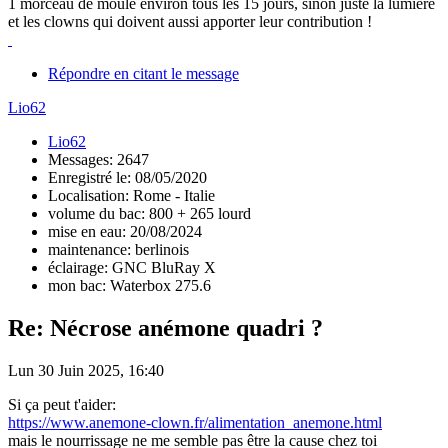
1 morceau de moule environ tous les 15 jours, sinon juste la lumière
et les clowns qui doivent aussi apporter leur contribution !
Répondre en citant le message
Lio62
Lio62
Messages: 2647
Enregistré le: 08/05/2020
Localisation: Rome - Italie
volume du bac: 800 + 265 lourd
mise en eau: 20/08/2024
maintenance: berlinois
éclairage: GNC BluRay X
mon bac: Waterbox 275.6
Re: Nécrose anémone quadri ?
Lun 30 Juin 2025, 16:40
Si ça peut t'aider:
https://www.anemone-clown.fr/alimentation_anemone.html
mais le nourrissage ne me semble pas être la cause chez toi