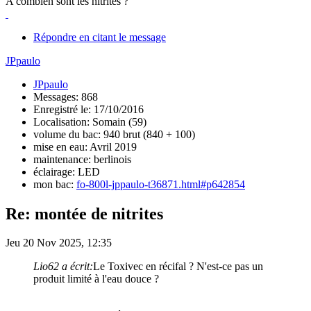
A combien sont les nitrites ?
Répondre en citant le message
JPpaulo
JPpaulo
Messages: 868
Enregistré le: 17/10/2016
Localisation: Somain (59)
volume du bac: 940 brut (840 + 100)
mise en eau: Avril 2019
maintenance: berlinois
éclairage: LED
mon bac:
fo-800l-jppaulo-t36871.html#p642854
Re: montée de nitrites
Jeu 20 Nov 2025, 12:35
Lio62 a écrit:
Le Toxivec en récifal ? N'est-ce pas un
produit limité à l'eau douce ?