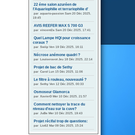
22 éme salon azuréen de
l'Aquariophilie et terrariophilie d'
par
aquario-passion
Sam 20 Déc 2025,
19:45
AVIS REEFER MAX S 700 G3
par
vincent2a
Sam 20 Déc 2025, 17:41
Quel Lampe HQI pour croissance
coraux ?
par
Swiip
Ven 19 Déc 2025, 16:11
Nécrose anémone quadri ?
par
Louiseravot
Jeu 18 Déc 2025, 22:14
Projet de bac de Sethy
par
Carol
Lun 15 Déc 2025, 11:06
Le filtre à rouleau, nouveauté ?
par
Sethy
Ven 12 Déc 2025, 00:33
Osmoseur Glamorca
par
XavierD
Mer 10 Déc 2025, 21:57
Comment nettoyer la trace du
niveau d'eau sur la cuve?
par
JuBe
Mer 10 Déc 2025, 19:43
Projet récifal trop de questions:
par
Lio62
Mar 09 Déc 2025, 15:24