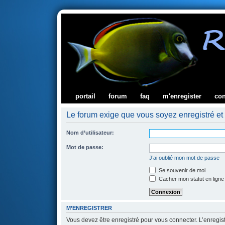
portail
forum
faq
m'enregister
co
Le forum exige que vous soyez enregistré et 
Nom d’utilisateur:
Mot de passe:
J’ai oublié mon mot de passe
Se souvenir de moi
Cacher mon statut en ligne
M’ENREGISTRER
Vous devez être enregistré pour vous connecter. L’enregi