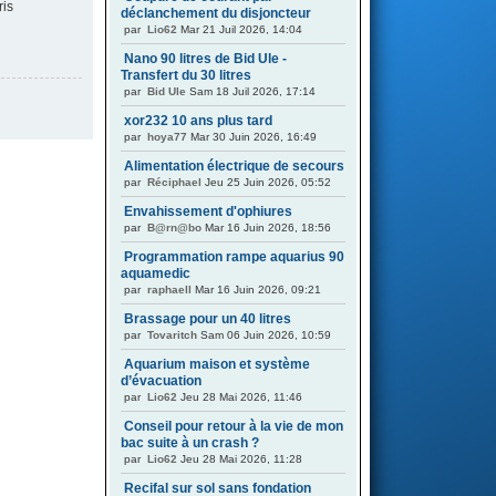
ris
déclanchement du disjoncteur
par
Lio62
Mar 21 Juil 2026, 14:04
Nano 90 litres de Bid Ule -
Transfert du 30 litres
par
Bid Ule
Sam 18 Juil 2026, 17:14
xor232 10 ans plus tard
par
hoya77
Mar 30 Juin 2026, 16:49
Alimentation électrique de secours
par
Réciphael
Jeu 25 Juin 2026, 05:52
Envahissement d'ophiures
par
B@rn@bo
Mar 16 Juin 2026, 18:56
Programmation rampe aquarius 90
aquamedic
par
raphaell
Mar 16 Juin 2026, 09:21
Brassage pour un 40 litres
par
Tovaritch
Sam 06 Juin 2026, 10:59
Aquarium maison et système
d’évacuation
par
Lio62
Jeu 28 Mai 2026, 11:46
Conseil pour retour à la vie de mon
bac suite à un crash ?
par
Lio62
Jeu 28 Mai 2026, 11:28
Recifal sur sol sans fondation