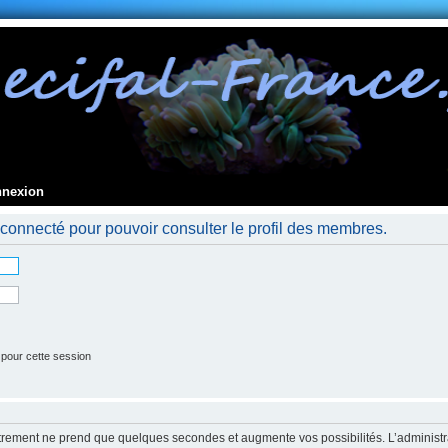
nnexion
connecté pour pouvoir consulter le profil des membres.
 pour cette session
strement ne prend que quelques secondes et augmente vos possibilités. L’administr