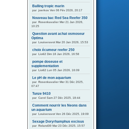
Balling tropic marin
par
joerkos
Ven 06 Fév 2026, 20:17
Nouveau bac Red Sea Reefer 350
par
Rosenkavalier
Mer 21 Jan 2026,
10:25
Question avant achat osmoseur
Optima
par
Louiseravot
Mar 20 Jan 2026, 15:53
choix écumeur reefer 250
par
Lio62
Dim 18 Jan 2026, 16:58
pompe doseuse et
supplementation
par
Lio62
Lun 05 Jan 2026, 16:09
Le pH de mon aquarium
par
Rosenkavalier
Mer 31 Déc 2025,
07:47
Tunze 9410
par
Carol
Sam 27 Déc 2025, 18:44
Comment nourrir les Neons dans
un aquarium
par
Louiseravot
Ven 26 Déc 2025, 19:09
Sexage Doryrhamphus excisus
par
Roland30
Mar 23 Déc 2025, 15:57