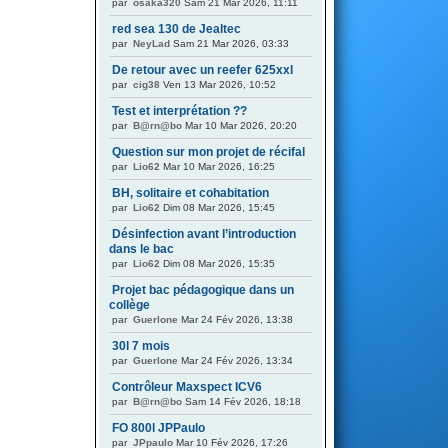
par
osaka320
Sam 21 Mar 2026, 11:11
red sea 130 de Jealtec
par
NeyLad
Sam 21 Mar 2026, 03:33
De retour avec un reefer 625xxl
par
cig38
Ven 13 Mar 2026, 10:52
Test et interprétation ??
par
B@rn@bo
Mar 10 Mar 2026, 20:20
Question sur mon projet de récifal
par
Lio62
Mar 10 Mar 2026, 16:25
BH, solitaire et cohabitation
par
Lio62
Dim 08 Mar 2026, 15:45
Désinfection avant l’introduction
dans le bac
par
Lio62
Dim 08 Mar 2026, 15:35
Projet bac pédagogique dans un
collège
par
Guerlone
Mar 24 Fév 2026, 13:38
30l 7 mois
par
Guerlone
Mar 24 Fév 2026, 13:34
Contrôleur Maxspect ICV6
par
B@rn@bo
Sam 14 Fév 2026, 18:18
FO 800l JPPaulo
par
JPpaulo
Mar 10 Fév 2026, 17:26