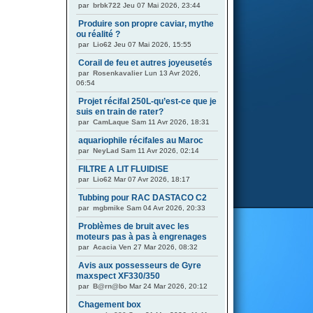
par
brbk722
Jeu 07 Mai 2026, 23:44
Produire son propre caviar, mythe
ou réalité ?
par
Lio62
Jeu 07 Mai 2026, 15:55
Corail de feu et autres joyeusetés
par
Rosenkavalier
Lun 13 Avr 2026,
06:54
Projet récifal 250L-qu’est-ce que je
suis en train de rater?
par
CamLaque
Sam 11 Avr 2026, 18:31
aquariophile récifales au Maroc
par
NeyLad
Sam 11 Avr 2026, 02:14
FILTRE A LIT FLUIDISE
par
Lio62
Mar 07 Avr 2026, 18:17
Tubbing pour RAC DASTACO C2
par
mgbmike
Sam 04 Avr 2026, 20:33
Problèmes de bruit avec les
moteurs pas à pas à engrenages
par
Acacia
Ven 27 Mar 2026, 08:32
Avis aux possesseurs de Gyre
maxspect XF330/350
par
B@rn@bo
Mar 24 Mar 2026, 20:12
Chagement box