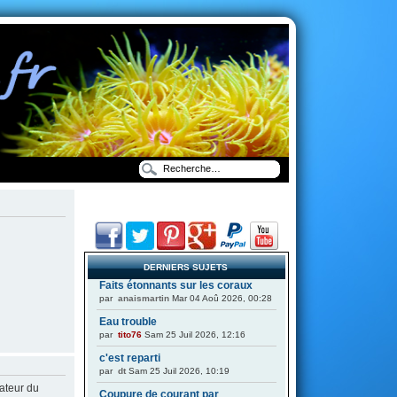
DERNIERS SUJETS
Faits étonnants sur les coraux
par
anaismartin
Mar 04 Aoû 2026, 00:28
Eau trouble
par
tito76
Sam 25 Juil 2026, 12:16
c'est reparti
par
dt
Sam 25 Juil 2026, 10:19
ateur du
Coupure de courant par