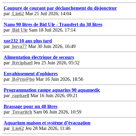
Coupure de courant par déclanchement du disjoncteur
par
Lio62
Mar 21 Juil 2026, 14:04
Nano 90 litres de Bid Ule - Transfert du 30 litres
par
Bid Ule
Sam 18 Juil 2026, 17:14
xor232 10 ans plus tard
par
hoya77
Mar 30 Juin 2026, 16:49
Alimentation électrique de secours
par
Réciphael
Jeu 25 Juin 2026, 05:52
Envahissement d'ophiures
par
B@rn@bo
Mar 16 Juin 2026, 18:56
Programmation rampe aquarius 90 aquamedic
par
raphaell
Mar 16 Juin 2026, 09:21
Brassage pour un 40 litres
par
Tovaritch
Sam 06 Juin 2026, 10:59
Aquarium maison et système d’évacuation
par
Lio62
Jeu 28 Mai 2026, 11:46