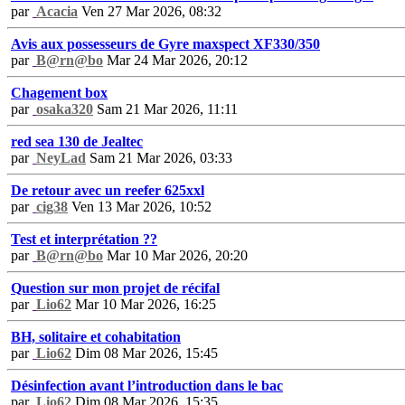
par
Acacia
Ven 27 Mar 2026, 08:32
Avis aux possesseurs de Gyre maxspect XF330/350
par
B@rn@bo
Mar 24 Mar 2026, 20:12
Chagement box
par
osaka320
Sam 21 Mar 2026, 11:11
red sea 130 de Jealtec
par
NeyLad
Sam 21 Mar 2026, 03:33
De retour avec un reefer 625xxl
par
cig38
Ven 13 Mar 2026, 10:52
Test et interprétation ??
par
B@rn@bo
Mar 10 Mar 2026, 20:20
Question sur mon projet de récifal
par
Lio62
Mar 10 Mar 2026, 16:25
BH, solitaire et cohabitation
par
Lio62
Dim 08 Mar 2026, 15:45
Désinfection avant l’introduction dans le bac
par
Lio62
Dim 08 Mar 2026, 15:35