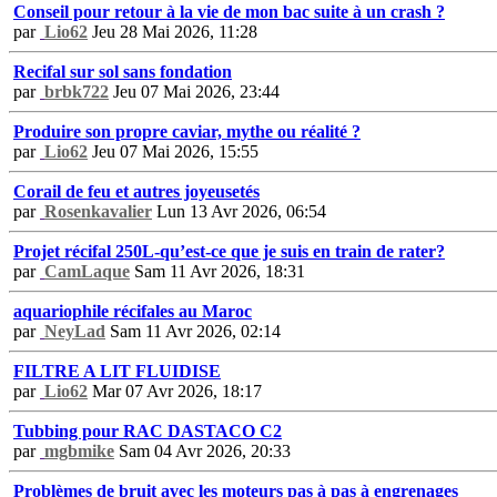
Conseil pour retour à la vie de mon bac suite à un crash ?
par
Lio62
Jeu 28 Mai 2026, 11:28
Recifal sur sol sans fondation
par
brbk722
Jeu 07 Mai 2026, 23:44
Produire son propre caviar, mythe ou réalité ?
par
Lio62
Jeu 07 Mai 2026, 15:55
Corail de feu et autres joyeusetés
par
Rosenkavalier
Lun 13 Avr 2026, 06:54
Projet récifal 250L-qu’est-ce que je suis en train de rater?
par
CamLaque
Sam 11 Avr 2026, 18:31
aquariophile récifales au Maroc
par
NeyLad
Sam 11 Avr 2026, 02:14
FILTRE A LIT FLUIDISE
par
Lio62
Mar 07 Avr 2026, 18:17
Tubbing pour RAC DASTACO C2
par
mgbmike
Sam 04 Avr 2026, 20:33
Problèmes de bruit avec les moteurs pas à pas à engrenages