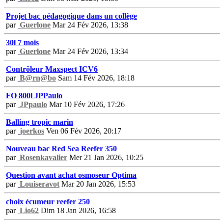
Projet bac pédagogique dans un collège
par
Guerlone
Mar 24 Fév 2026, 13:38
30l 7 mois
par
Guerlone
Mar 24 Fév 2026, 13:34
Contrôleur Maxspect ICV6
par
B@rn@bo
Sam 14 Fév 2026, 18:18
FO 800l JPPaulo
par
JPpaulo
Mar 10 Fév 2026, 17:26
Balling tropic marin
par
joerkos
Ven 06 Fév 2026, 20:17
Nouveau bac Red Sea Reefer 350
par
Rosenkavalier
Mer 21 Jan 2026, 10:25
Question avant achat osmoseur Optima
par
Louiseravot
Mar 20 Jan 2026, 15:53
choix écumeur reefer 250
par
Lio62
Dim 18 Jan 2026, 16:58