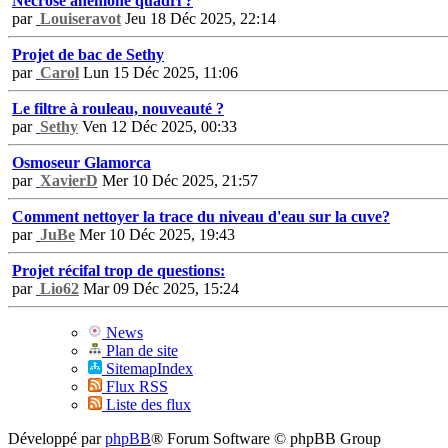
Nécrose anémone quadri ?
par
Louiseravot
Jeu 18 Déc 2025, 22:14
Projet de bac de Sethy
par
Carol
Lun 15 Déc 2025, 11:06
Le filtre à rouleau, nouveauté ?
par
Sethy
Ven 12 Déc 2025, 00:33
Osmoseur Glamorca
par
XavierD
Mer 10 Déc 2025, 21:57
Comment nettoyer la trace du niveau d'eau sur la cuve?
par
JuBe
Mer 10 Déc 2025, 19:43
Projet récifal trop de questions:
par
Lio62
Mar 09 Déc 2025, 15:24
News
Plan de site
SitemapIndex
Flux RSS
Liste des flux
Développé par
phpBB
® Forum Software © phpBB Group