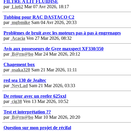
FILTRE A LIT FLUIDISE
par
Lio62
Mar 07 Avr 2026, 18:17
Tubbing pour RAC DASTACO C2
par
mgbmike
Sam 04 Avr 2026, 20:33
Problèmes de bruit avec les moteurs pas à pas à engrenages
par
Acacia
Ven 27 Mar 2026, 08:32
Avis aux possesseurs de Gyre maxspect XF330/350
par
B@rn@bo
Mar 24 Mar 2026, 20:12
Chagement box
par
osaka320
Sam 21 Mar 2026, 11:11
red sea 130 de Jealtec
par
NeyLad
Sam 21 Mar 2026, 03:33
De retour avec un reefer 625xxl
par
cig38
Ven 13 Mar 2026, 10:52
Test et interprétation ??
par
B@rn@bo
Mar 10 Mar 2026, 20:20
Question sur mon projet de récifal