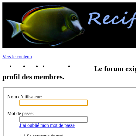
Vers le contenu
portail
forum
faq
m'enregister
connexion
Le forum exig
profil des membres.
Nom d’utilisateur:
Mot de passe:
J’ai oublié mon mot de passe