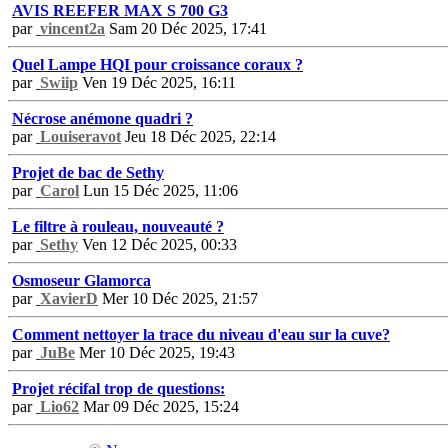
AVIS REEFER MAX S 700 G3
par
vincent2a
Sam 20 Déc 2025, 17:41
Quel Lampe HQI pour croissance coraux ?
par
Swiip
Ven 19 Déc 2025, 16:11
Nécrose anémone quadri ?
par
Louiseravot
Jeu 18 Déc 2025, 22:14
Projet de bac de Sethy
par
Carol
Lun 15 Déc 2025, 11:06
Le filtre à rouleau, nouveauté ?
par
Sethy
Ven 12 Déc 2025, 00:33
Osmoseur Glamorca
par
XavierD
Mer 10 Déc 2025, 21:57
Comment nettoyer la trace du niveau d'eau sur la cuve?
par
JuBe
Mer 10 Déc 2025, 19:43
Projet récifal trop de questions:
par
Lio62
Mar 09 Déc 2025, 15:24