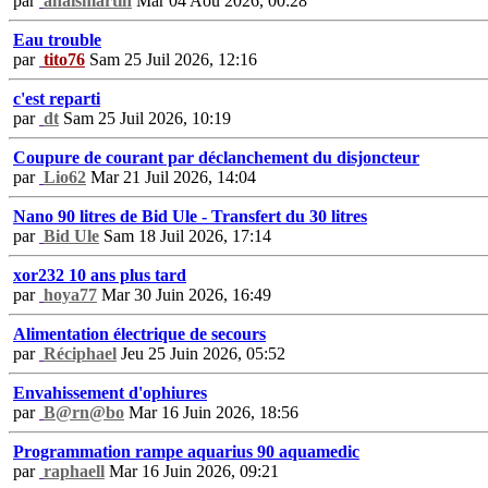
par
anaismartin
Mar 04 Aoû 2026, 00:28
Eau trouble
par
tito76
Sam 25 Juil 2026, 12:16
c'est reparti
par
dt
Sam 25 Juil 2026, 10:19
Coupure de courant par déclanchement du disjoncteur
par
Lio62
Mar 21 Juil 2026, 14:04
Nano 90 litres de Bid Ule - Transfert du 30 litres
par
Bid Ule
Sam 18 Juil 2026, 17:14
xor232 10 ans plus tard
par
hoya77
Mar 30 Juin 2026, 16:49
Alimentation électrique de secours
par
Réciphael
Jeu 25 Juin 2026, 05:52
Envahissement d'ophiures
par
B@rn@bo
Mar 16 Juin 2026, 18:56
Programmation rampe aquarius 90 aquamedic
par
raphaell
Mar 16 Juin 2026, 09:21