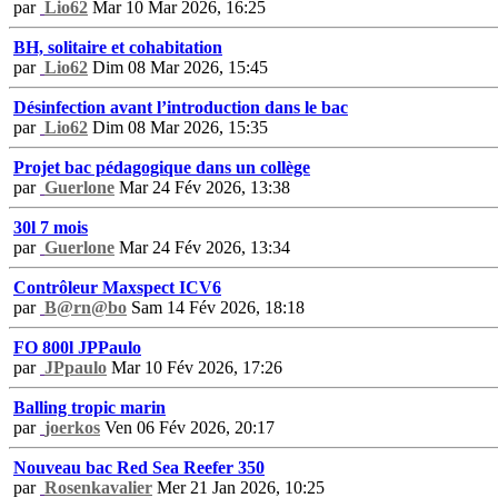
par
Lio62
Mar 10 Mar 2026, 16:25
BH, solitaire et cohabitation
par
Lio62
Dim 08 Mar 2026, 15:45
Désinfection avant l’introduction dans le bac
par
Lio62
Dim 08 Mar 2026, 15:35
Projet bac pédagogique dans un collège
par
Guerlone
Mar 24 Fév 2026, 13:38
30l 7 mois
par
Guerlone
Mar 24 Fév 2026, 13:34
Contrôleur Maxspect ICV6
par
B@rn@bo
Sam 14 Fév 2026, 18:18
FO 800l JPPaulo
par
JPpaulo
Mar 10 Fév 2026, 17:26
Balling tropic marin
par
joerkos
Ven 06 Fév 2026, 20:17
Nouveau bac Red Sea Reefer 350
par
Rosenkavalier
Mer 21 Jan 2026, 10:25