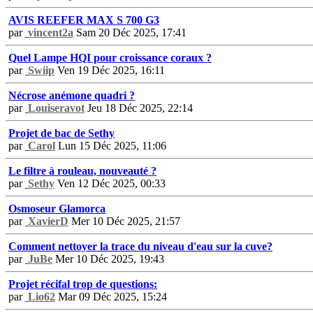
AVIS REEFER MAX S 700 G3
par
vincent2a
Sam 20 Déc 2025, 17:41
Quel Lampe HQI pour croissance coraux ?
par
Swiip
Ven 19 Déc 2025, 16:11
Nécrose anémone quadri ?
par
Louiseravot
Jeu 18 Déc 2025, 22:14
Projet de bac de Sethy
par
Carol
Lun 15 Déc 2025, 11:06
Le filtre à rouleau, nouveauté ?
par
Sethy
Ven 12 Déc 2025, 00:33
Osmoseur Glamorca
par
XavierD
Mer 10 Déc 2025, 21:57
Comment nettoyer la trace du niveau d'eau sur la cuve?
par
JuBe
Mer 10 Déc 2025, 19:43
Projet récifal trop de questions:
par
Lio62
Mar 09 Déc 2025, 15:24