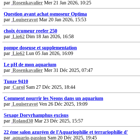
par
Rosenkavalier
Mer 21 Jan 2026, 10:25
Question avant achat osmoseur Optima
par
Louiseravot
Mar 20 Jan 2026, 15:53
choix écumeur reefer 250
par
Lio62
Dim 18 Jan 2026, 16:58
pompe doseuse et supplementation
par
Lio62
Lun 05 Jan 2026, 16:09
Le pH de mon aquarium
par
Rosenkavalier
Mer 31 Déc 2025, 07:47
Tunze 9410
par
Carol
Sam 27 Déc 2025, 18:44
Comment nourrir les Neons dans un aquarium
par
Louiseravot
Ven 26 Déc 2025, 19:09
Sexage Doryrhamphus excisus
par
Roland30
Mar 23 Déc 2025, 15:57
22 éme salon azuréen de l'Aquariophilie et terrariophilie d'
par
aquario-passion
Sam 20 Déc 2025, 19:45