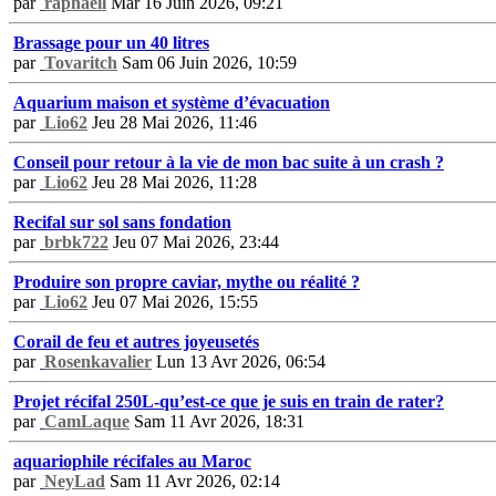
par
raphaell
Mar 16 Juin 2026, 09:21
Brassage pour un 40 litres
par
Tovaritch
Sam 06 Juin 2026, 10:59
Aquarium maison et système d’évacuation
par
Lio62
Jeu 28 Mai 2026, 11:46
Conseil pour retour à la vie de mon bac suite à un crash ?
par
Lio62
Jeu 28 Mai 2026, 11:28
Recifal sur sol sans fondation
par
brbk722
Jeu 07 Mai 2026, 23:44
Produire son propre caviar, mythe ou réalité ?
par
Lio62
Jeu 07 Mai 2026, 15:55
Corail de feu et autres joyeusetés
par
Rosenkavalier
Lun 13 Avr 2026, 06:54
Projet récifal 250L-qu’est-ce que je suis en train de rater?
par
CamLaque
Sam 11 Avr 2026, 18:31
aquariophile récifales au Maroc
par
NeyLad
Sam 11 Avr 2026, 02:14