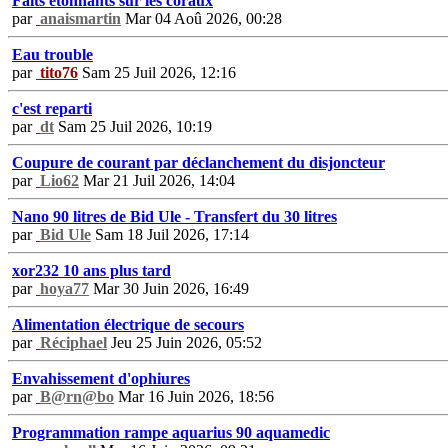
Faits étonnants sur les coraux
par
anaismartin
Mar 04 Aoû 2026, 00:28
Eau trouble
par
tito76
Sam 25 Juil 2026, 12:16
c'est reparti
par
dt
Sam 25 Juil 2026, 10:19
Coupure de courant par déclanchement du disjoncteur
par
Lio62
Mar 21 Juil 2026, 14:04
Nano 90 litres de Bid Ule - Transfert du 30 litres
par
Bid Ule
Sam 18 Juil 2026, 17:14
xor232 10 ans plus tard
par
hoya77
Mar 30 Juin 2026, 16:49
Alimentation électrique de secours
par
Réciphael
Jeu 25 Juin 2026, 05:52
Envahissement d'ophiures
par
B@rn@bo
Mar 16 Juin 2026, 18:56
Programmation rampe aquarius 90 aquamedic