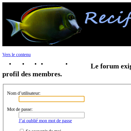
Vers le contenu
portail
forum
faq
m'enregister
connexion
Le forum exig
profil des membres.
Nom d’utilisateur:
Mot de passe:
J’ai oublié mon mot de passe