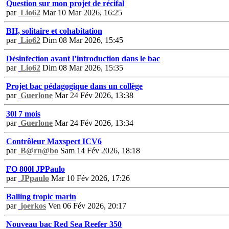
Question sur mon projet de récifal
par
Lio62
Mar 10 Mar 2026, 16:25
BH, solitaire et cohabitation
par
Lio62
Dim 08 Mar 2026, 15:45
Désinfection avant l’introduction dans le bac
par
Lio62
Dim 08 Mar 2026, 15:35
Projet bac pédagogique dans un collège
par
Guerlone
Mar 24 Fév 2026, 13:38
30l 7 mois
par
Guerlone
Mar 24 Fév 2026, 13:34
Contrôleur Maxspect ICV6
par
B@rn@bo
Sam 14 Fév 2026, 18:18
FO 800l JPPaulo
par
JPpaulo
Mar 10 Fév 2026, 17:26
Balling tropic marin
par
joerkos
Ven 06 Fév 2026, 20:17
Nouveau bac Red Sea Reefer 350