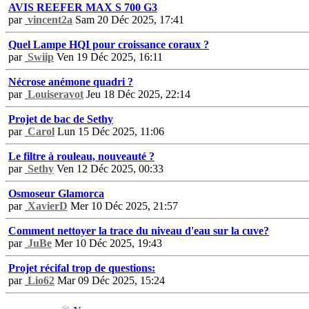
AVIS REEFER MAX S 700 G3
par
vincent2a
Sam 20 Déc 2025, 17:41
Quel Lampe HQI pour croissance coraux ?
par
Swiip
Ven 19 Déc 2025, 16:11
Nécrose anémone quadri ?
par
Louiseravot
Jeu 18 Déc 2025, 22:14
Projet de bac de Sethy
par
Carol
Lun 15 Déc 2025, 11:06
Le filtre à rouleau, nouveauté ?
par
Sethy
Ven 12 Déc 2025, 00:33
Osmoseur Glamorca
par
XavierD
Mer 10 Déc 2025, 21:57
Comment nettoyer la trace du niveau d'eau sur la cuve?
par
JuBe
Mer 10 Déc 2025, 19:43
Projet récifal trop de questions:
par
Lio62
Mar 09 Déc 2025, 15:24