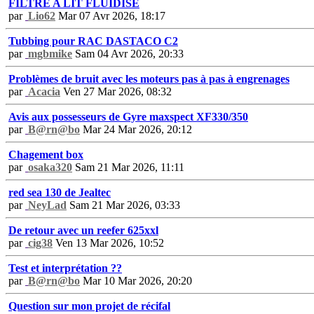
FILTRE A LIT FLUIDISE
par
Lio62
Mar 07 Avr 2026, 18:17
Tubbing pour RAC DASTACO C2
par
mgbmike
Sam 04 Avr 2026, 20:33
Problèmes de bruit avec les moteurs pas à pas à engrenages
par
Acacia
Ven 27 Mar 2026, 08:32
Avis aux possesseurs de Gyre maxspect XF330/350
par
B@rn@bo
Mar 24 Mar 2026, 20:12
Chagement box
par
osaka320
Sam 21 Mar 2026, 11:11
red sea 130 de Jealtec
par
NeyLad
Sam 21 Mar 2026, 03:33
De retour avec un reefer 625xxl
par
cig38
Ven 13 Mar 2026, 10:52
Test et interprétation ??
par
B@rn@bo
Mar 10 Mar 2026, 20:20
Question sur mon projet de récifal