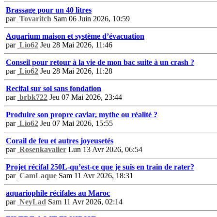
Brassage pour un 40 litres
par
Tovaritch
Sam 06 Juin 2026, 10:59
Aquarium maison et système d’évacuation
par
Lio62
Jeu 28 Mai 2026, 11:46
Conseil pour retour à la vie de mon bac suite à un crash ?
par
Lio62
Jeu 28 Mai 2026, 11:28
Recifal sur sol sans fondation
par
brbk722
Jeu 07 Mai 2026, 23:44
Produire son propre caviar, mythe ou réalité ?
par
Lio62
Jeu 07 Mai 2026, 15:55
Corail de feu et autres joyeusetés
par
Rosenkavalier
Lun 13 Avr 2026, 06:54
Projet récifal 250L-qu’est-ce que je suis en train de rater?
par
CamLaque
Sam 11 Avr 2026, 18:31
aquariophile récifales au Maroc
par
NeyLad
Sam 11 Avr 2026, 02:14