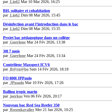
par
Lio62
Mar 10 Mar 2026, 16:25
BH, solitaire et cohabitation
par
Lio62
Dim 08 Mar 2026, 15:45
Désinfection avant l’introduction dans le bac
par
Lio62
Dim 08 Mar 2026, 15:35
Projet bac pédagogique dans un collège
par
Guerlone
Mar 24 Fév 2026, 13:38
30l 7 mois
par
Guerlone
Mar 24 Fév 2026, 13:34
Contrôleur Maxspect ICV6
par
B@rn@bo
Sam 14 Fév 2026, 18:18
FO 800l JPPaulo
par
JPpaulo
Mar 10 Fév 2026, 17:26
Balling tropic marin
par
joerkos
Ven 06 Fév 2026, 20:17
Nouveau bac Red Sea Reefer 350
par
Rosenkavalier
Mer 21 Jan 2026, 10:25