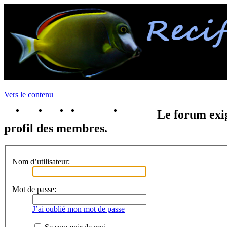
Vers le contenu
portail
forum
faq
m'enregister
connexion
Le forum exig
profil des membres.
Nom d’utilisateur:
Mot de passe:
J’ai oublié mon mot de passe