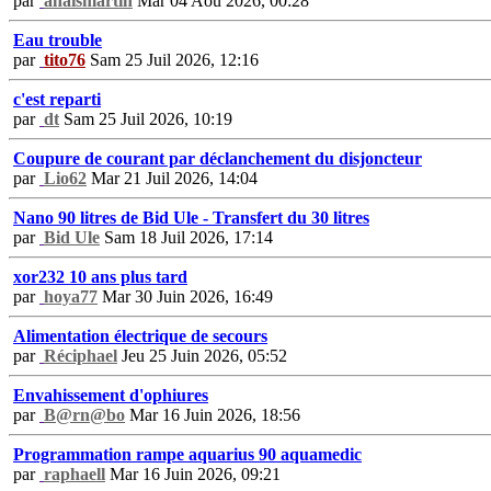
par
anaismartin
Mar 04 Aoû 2026, 00:28
Eau trouble
par
tito76
Sam 25 Juil 2026, 12:16
c'est reparti
par
dt
Sam 25 Juil 2026, 10:19
Coupure de courant par déclanchement du disjoncteur
par
Lio62
Mar 21 Juil 2026, 14:04
Nano 90 litres de Bid Ule - Transfert du 30 litres
par
Bid Ule
Sam 18 Juil 2026, 17:14
xor232 10 ans plus tard
par
hoya77
Mar 30 Juin 2026, 16:49
Alimentation électrique de secours
par
Réciphael
Jeu 25 Juin 2026, 05:52
Envahissement d'ophiures
par
B@rn@bo
Mar 16 Juin 2026, 18:56
Programmation rampe aquarius 90 aquamedic
par
raphaell
Mar 16 Juin 2026, 09:21