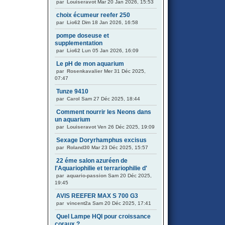
par
Louiseravot
Mar 20 Jan 2026, 15:53
choix écumeur reefer 250
par
Lio62
Dim 18 Jan 2026, 16:58
pompe doseuse et
supplementation
par
Lio62
Lun 05 Jan 2026, 16:09
Le pH de mon aquarium
par
Rosenkavalier
Mer 31 Déc 2025,
07:47
Tunze 9410
par
Carol
Sam 27 Déc 2025, 18:44
Comment nourrir les Neons dans
un aquarium
par
Louiseravot
Ven 26 Déc 2025, 19:09
Sexage Doryrhamphus excisus
par
Roland30
Mar 23 Déc 2025, 15:57
22 éme salon azuréen de
l'Aquariophilie et terrariophilie d'
par
aquario-passion
Sam 20 Déc 2025,
19:45
AVIS REEFER MAX S 700 G3
par
vincent2a
Sam 20 Déc 2025, 17:41
Quel Lampe HQI pour croissance
coraux ?