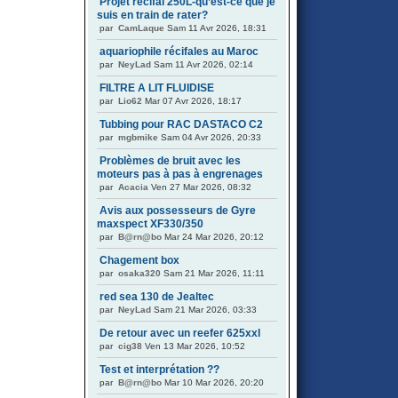
Projet récifal 250L-qu’est-ce que je
suis en train de rater?
par
CamLaque
Sam 11 Avr 2026, 18:31
aquariophile récifales au Maroc
par
NeyLad
Sam 11 Avr 2026, 02:14
FILTRE A LIT FLUIDISE
par
Lio62
Mar 07 Avr 2026, 18:17
Tubbing pour RAC DASTACO C2
par
mgbmike
Sam 04 Avr 2026, 20:33
Problèmes de bruit avec les
moteurs pas à pas à engrenages
par
Acacia
Ven 27 Mar 2026, 08:32
Avis aux possesseurs de Gyre
maxspect XF330/350
par
B@rn@bo
Mar 24 Mar 2026, 20:12
Chagement box
par
osaka320
Sam 21 Mar 2026, 11:11
red sea 130 de Jealtec
par
NeyLad
Sam 21 Mar 2026, 03:33
De retour avec un reefer 625xxl
par
cig38
Ven 13 Mar 2026, 10:52
Test et interprétation ??
par
B@rn@bo
Mar 10 Mar 2026, 20:20