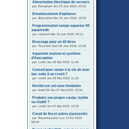
Alimentation électrique de secours
par
Réciphael
Jeu 25 Juin 2026, 05:52
Envahissement d'ophiures
par
B@rn@bo
Mar 16 Juin 2026, 18:56
Programmation rampe aquarius 90
aquamedic
par
raphaell
Mar 16 Juin 2026, 09:21
Brassage pour un 40 litres
par
Tovaritch
Sam 06 Juin 2026, 10:59
Aquarium maison et système
d’évacuation
par
Lio62
Jeu 28 Mai 2026, 11:46
Conseil pour retour à la vie de mon
bac suite à un crash ?
par
Lio62
Jeu 28 Mai 2026, 11:28
Recifal sur sol sans fondation
par
brbk722
Jeu 07 Mai 2026, 23:44
Produire son propre caviar, mythe
ou réalité ?
par
Lio62
Jeu 07 Mai 2026, 15:55
Corail de feu et autres joyeusetés
par
Rosenkavalier
Lun 13 Avr 2026,
06:54