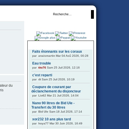
DERNIERS SUJETS
Faits étonnants sur les coraux
par
anaismartin
Mar 04 Aoû 2026, 00:28
Eau trouble
par
tito76
Sam 25 Juil 2026, 12:16
c'est reparti
par
dt
Sam 25 Juil 2026, 10:19
ateur du
Coupure de courant par
ris
déclanchement du disjoncteur
par
Lio62
Mar 21 Juil 2026, 14:04
Nano 90 litres de Bid Ule -
Transfert du 30 litres
par
Bid Ule
Sam 18 Juil 2026, 17:14
xor232 10 ans plus tard
par
hoya77
Mar 30 Juin 2026, 16:49