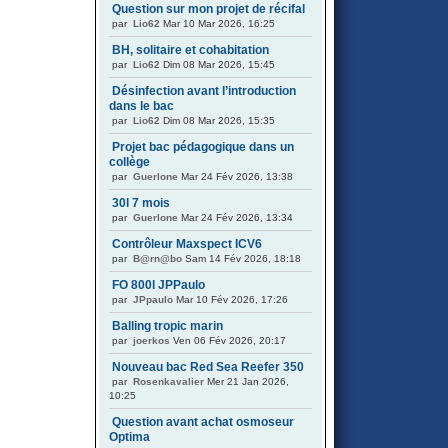
Question sur mon projet de récifal
par
Lio62
Mar 10 Mar 2026, 16:25
BH, solitaire et cohabitation
par
Lio62
Dim 08 Mar 2026, 15:45
Désinfection avant l’introduction
dans le bac
par
Lio62
Dim 08 Mar 2026, 15:35
Projet bac pédagogique dans un
collège
par
Guerlone
Mar 24 Fév 2026, 13:38
30l 7 mois
par
Guerlone
Mar 24 Fév 2026, 13:34
Contrôleur Maxspect ICV6
par
B@rn@bo
Sam 14 Fév 2026, 18:18
FO 800l JPPaulo
par
JPpaulo
Mar 10 Fév 2026, 17:26
Balling tropic marin
par
joerkos
Ven 06 Fév 2026, 20:17
Nouveau bac Red Sea Reefer 350
par
Rosenkavalier
Mer 21 Jan 2026,
10:25
Question avant achat osmoseur
Optima