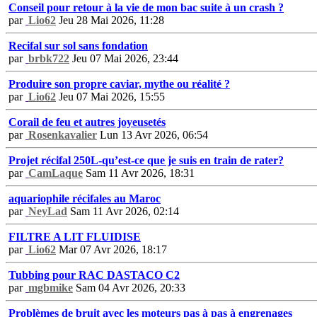
Conseil pour retour à la vie de mon bac suite à un crash ?
par
Lio62
Jeu 28 Mai 2026, 11:28
Recifal sur sol sans fondation
par
brbk722
Jeu 07 Mai 2026, 23:44
Produire son propre caviar, mythe ou réalité ?
par
Lio62
Jeu 07 Mai 2026, 15:55
Corail de feu et autres joyeusetés
par
Rosenkavalier
Lun 13 Avr 2026, 06:54
Projet récifal 250L-qu’est-ce que je suis en train de rater?
par
CamLaque
Sam 11 Avr 2026, 18:31
aquariophile récifales au Maroc
par
NeyLad
Sam 11 Avr 2026, 02:14
FILTRE A LIT FLUIDISE
par
Lio62
Mar 07 Avr 2026, 18:17
Tubbing pour RAC DASTACO C2
par
mgbmike
Sam 04 Avr 2026, 20:33
Problèmes de bruit avec les moteurs pas à pas à engrenages