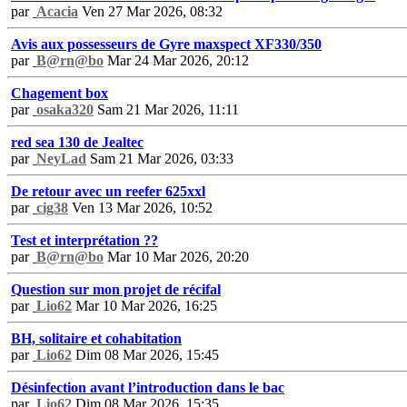
par
Acacia
Ven 27 Mar 2026, 08:32
Avis aux possesseurs de Gyre maxspect XF330/350
par
B@rn@bo
Mar 24 Mar 2026, 20:12
Chagement box
par
osaka320
Sam 21 Mar 2026, 11:11
red sea 130 de Jealtec
par
NeyLad
Sam 21 Mar 2026, 03:33
De retour avec un reefer 625xxl
par
cig38
Ven 13 Mar 2026, 10:52
Test et interprétation ??
par
B@rn@bo
Mar 10 Mar 2026, 20:20
Question sur mon projet de récifal
par
Lio62
Mar 10 Mar 2026, 16:25
BH, solitaire et cohabitation
par
Lio62
Dim 08 Mar 2026, 15:45
Désinfection avant l’introduction dans le bac
par
Lio62
Dim 08 Mar 2026, 15:35