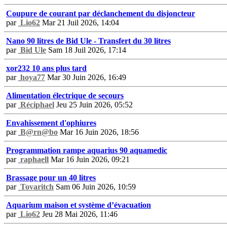
Coupure de courant par déclanchement du disjoncteur
par
Lio62
Mar 21 Juil 2026, 14:04
Nano 90 litres de Bid Ule - Transfert du 30 litres
par
Bid Ule
Sam 18 Juil 2026, 17:14
xor232 10 ans plus tard
par
hoya77
Mar 30 Juin 2026, 16:49
Alimentation électrique de secours
par
Réciphael
Jeu 25 Juin 2026, 05:52
Envahissement d'ophiures
par
B@rn@bo
Mar 16 Juin 2026, 18:56
Programmation rampe aquarius 90 aquamedic
par
raphaell
Mar 16 Juin 2026, 09:21
Brassage pour un 40 litres
par
Tovaritch
Sam 06 Juin 2026, 10:59
Aquarium maison et système d’évacuation
par
Lio62
Jeu 28 Mai 2026, 11:46