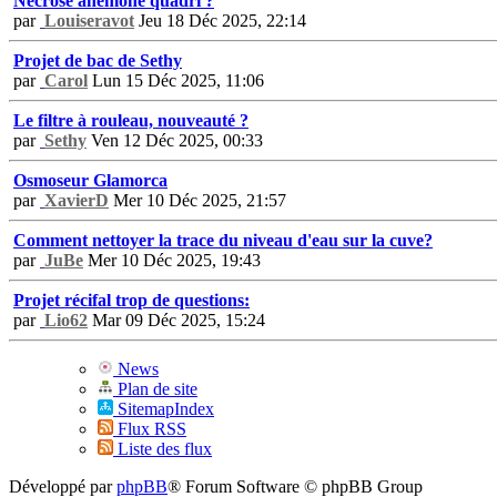
Nécrose anémone quadri ?
par
Louiseravot
Jeu 18 Déc 2025, 22:14
Projet de bac de Sethy
par
Carol
Lun 15 Déc 2025, 11:06
Le filtre à rouleau, nouveauté ?
par
Sethy
Ven 12 Déc 2025, 00:33
Osmoseur Glamorca
par
XavierD
Mer 10 Déc 2025, 21:57
Comment nettoyer la trace du niveau d'eau sur la cuve?
par
JuBe
Mer 10 Déc 2025, 19:43
Projet récifal trop de questions:
par
Lio62
Mar 09 Déc 2025, 15:24
News
Plan de site
SitemapIndex
Flux RSS
Liste des flux
Développé par
phpBB
® Forum Software © phpBB Group