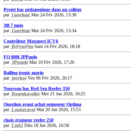
Projet bac pédagogique dans un collège
par
Guerlone
Mar 24 Fév 2026, 13:38
30l 7 mois
par
Guerlone
Mar 24 Fév 2026, 13:34
Contrôleur Maxspect ICV6
par
B@rn@bo
Sam 14 Fév 2026, 18:18
FO 800l JPPaulo
par
JPpaulo
Mar 10 Fév 2026, 17:26
Balling tropic marin
par
joerkos
Ven 06 Fév 2026, 20:17
Nouveau bac Red Sea Reefer 350
par
Rosenkavalier
Mer 21 Jan 2026, 10:25
Question avant achat osmoseur Optima
par
Louiseravot
Mar 20 Jan 2026, 15:53
choix écumeur reefer 250
par
Lio62
Dim 18 Jan 2026, 16:58