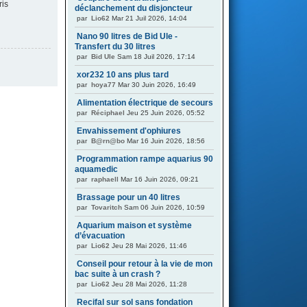
ris
déclanchement du disjoncteur
par
Lio62
Mar 21 Juil 2026, 14:04
Nano 90 litres de Bid Ule -
Transfert du 30 litres
par
Bid Ule
Sam 18 Juil 2026, 17:14
xor232 10 ans plus tard
par
hoya77
Mar 30 Juin 2026, 16:49
Alimentation électrique de secours
par
Réciphael
Jeu 25 Juin 2026, 05:52
Envahissement d'ophiures
par
B@rn@bo
Mar 16 Juin 2026, 18:56
Programmation rampe aquarius 90
aquamedic
par
raphaell
Mar 16 Juin 2026, 09:21
Brassage pour un 40 litres
par
Tovaritch
Sam 06 Juin 2026, 10:59
Aquarium maison et système
d’évacuation
par
Lio62
Jeu 28 Mai 2026, 11:46
Conseil pour retour à la vie de mon
bac suite à un crash ?
par
Lio62
Jeu 28 Mai 2026, 11:28
Recifal sur sol sans fondation