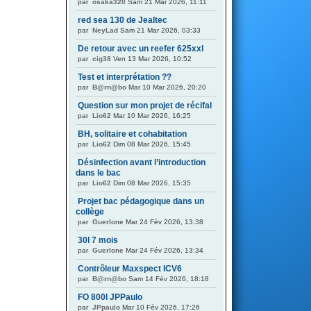
par
osaka320
Sam 21 Mar 2026, 11:11
red sea 130 de Jealtec
par
NeyLad
Sam 21 Mar 2026, 03:33
De retour avec un reefer 625xxl
par
cig38
Ven 13 Mar 2026, 10:52
Test et interprétation ??
par
B@rn@bo
Mar 10 Mar 2026, 20:20
Question sur mon projet de récifal
par
Lio62
Mar 10 Mar 2026, 16:25
BH, solitaire et cohabitation
par
Lio62
Dim 08 Mar 2026, 15:45
Désinfection avant l’introduction
dans le bac
par
Lio62
Dim 08 Mar 2026, 15:35
Projet bac pédagogique dans un
collège
par
Guerlone
Mar 24 Fév 2026, 13:38
30l 7 mois
par
Guerlone
Mar 24 Fév 2026, 13:34
Contrôleur Maxspect ICV6
par
B@rn@bo
Sam 14 Fév 2026, 18:18
FO 800l JPPaulo
par
JPpaulo
Mar 10 Fév 2026, 17:26