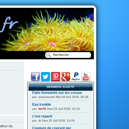
DERNIERS SUJETS
Faits étonnants sur les coraux
par
anaismartin
Mar 04 Aoû 2026, 00:28
Eau trouble
par
tito76
Sam 25 Juil 2026, 12:16
c'est reparti
par
dt
Sam 25 Juil 2026, 10:19
ateur du
Coupure de courant par