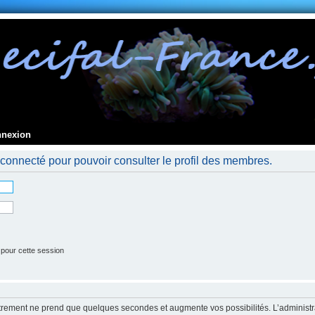
nnexion
connecté pour pouvoir consulter le profil des membres.
 pour cette session
strement ne prend que quelques secondes et augmente vos possibilités. L’administr