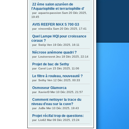
22 éme salon azuréen de
l'Aquariophilie et terrariophilie d'
par
aquario-passion
Sam 20 Déc 2025,
19:45
AVIS REEFER MAX S 700 G3
par
vincent2a
Sam 20 Déc 2025, 17:41
Quel Lampe HQI pour croissance
coraux ?
par
Swiip
Ven 19 Déc 2025, 16:11
Nécrose anémone quadri ?
par
Louiseravot
Jeu 18 Déc 2025, 22:14
Projet de bac de Sethy
par
Carol
Lun 15 Déc 2025, 11:06
Le filtre à rouleau, nouveauté ?
par
Sethy
Ven 12 Déc 2025, 00:33
Osmoseur Glamorca
par
XavierD
Mer 10 Déc 2025, 21:57
Comment nettoyer la trace du
niveau d'eau sur la cuve?
par
JuBe
Mer 10 Déc 2025, 19:43
Projet récifal trop de questions:
par
Lio62
Mar 09 Déc 2025, 15:24