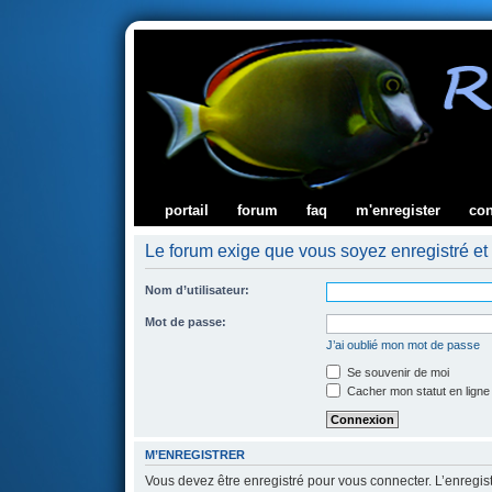
portail
forum
faq
m'enregister
co
Le forum exige que vous soyez enregistré et 
Nom d’utilisateur:
Mot de passe:
J’ai oublié mon mot de passe
Se souvenir de moi
Cacher mon statut en ligne
M’ENREGISTRER
Vous devez être enregistré pour vous connecter. L’enregi