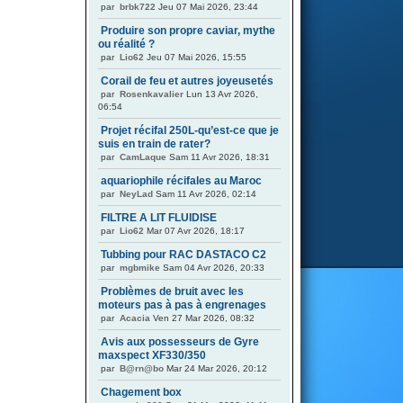
par
brbk722
Jeu 07 Mai 2026, 23:44
Produire son propre caviar, mythe
ou réalité ?
par
Lio62
Jeu 07 Mai 2026, 15:55
Corail de feu et autres joyeusetés
par
Rosenkavalier
Lun 13 Avr 2026,
06:54
Projet récifal 250L-qu’est-ce que je
suis en train de rater?
par
CamLaque
Sam 11 Avr 2026, 18:31
aquariophile récifales au Maroc
par
NeyLad
Sam 11 Avr 2026, 02:14
FILTRE A LIT FLUIDISE
par
Lio62
Mar 07 Avr 2026, 18:17
Tubbing pour RAC DASTACO C2
par
mgbmike
Sam 04 Avr 2026, 20:33
Problèmes de bruit avec les
moteurs pas à pas à engrenages
par
Acacia
Ven 27 Mar 2026, 08:32
Avis aux possesseurs de Gyre
maxspect XF330/350
par
B@rn@bo
Mar 24 Mar 2026, 20:12
Chagement box