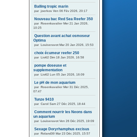
Balling tropic marin
par
joerkos
Ven 06 Fév 2026, 20:17
Nouveau bac Red Sea Reefer 350
par
Rosenkavalier
Mer 21 Jan 2026,
10:25
Question avant achat osmoseur
Optima
par
Louiseravot
Mar 20 Jan 2026, 15:53
choix écumeur reefer 250
par
Lio62
Dim 18 Jan 2026, 16:58
pompe doseuse et
supplementation
par
Lio62
Lun 05 Jan 2026, 16:09
Le pH de mon aquarium
par
Rosenkavalier
Mer 31 Déc 2025,
07:47
Tunze 9410
par
Carol
Sam 27 Déc 2025, 18:44
Comment nourrir les Neons dans
un aquarium
par
Louiseravot
Ven 26 Déc 2025, 19:09
Sexage Doryrhamphus excisus
par
Roland30
Mar 23 Déc 2025, 15:57