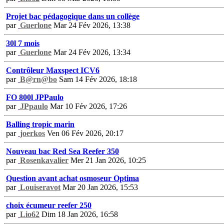
Projet bac pédagogique dans un collège
par
Guerlone
Mar 24 Fév 2026, 13:38
30l 7 mois
par
Guerlone
Mar 24 Fév 2026, 13:34
Contrôleur Maxspect ICV6
par
B@rn@bo
Sam 14 Fév 2026, 18:18
FO 800l JPPaulo
par
JPpaulo
Mar 10 Fév 2026, 17:26
Balling tropic marin
par
joerkos
Ven 06 Fév 2026, 20:17
Nouveau bac Red Sea Reefer 350
par
Rosenkavalier
Mer 21 Jan 2026, 10:25
Question avant achat osmoseur Optima
par
Louiseravot
Mar 20 Jan 2026, 15:53
choix écumeur reefer 250
par
Lio62
Dim 18 Jan 2026, 16:58