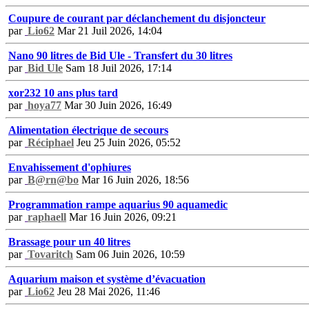
Coupure de courant par déclanchement du disjoncteur
par
Lio62
Mar 21 Juil 2026, 14:04
Nano 90 litres de Bid Ule - Transfert du 30 litres
par
Bid Ule
Sam 18 Juil 2026, 17:14
xor232 10 ans plus tard
par
hoya77
Mar 30 Juin 2026, 16:49
Alimentation électrique de secours
par
Réciphael
Jeu 25 Juin 2026, 05:52
Envahissement d'ophiures
par
B@rn@bo
Mar 16 Juin 2026, 18:56
Programmation rampe aquarius 90 aquamedic
par
raphaell
Mar 16 Juin 2026, 09:21
Brassage pour un 40 litres
par
Tovaritch
Sam 06 Juin 2026, 10:59
Aquarium maison et système d’évacuation
par
Lio62
Jeu 28 Mai 2026, 11:46