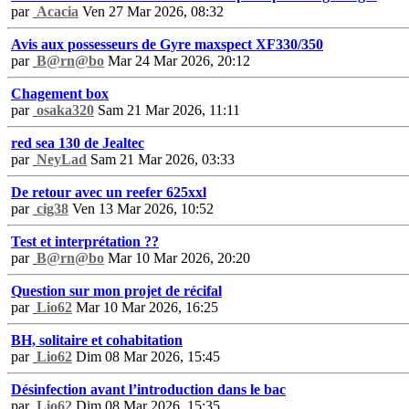
par
Acacia
Ven 27 Mar 2026, 08:32
Avis aux possesseurs de Gyre maxspect XF330/350
par
B@rn@bo
Mar 24 Mar 2026, 20:12
Chagement box
par
osaka320
Sam 21 Mar 2026, 11:11
red sea 130 de Jealtec
par
NeyLad
Sam 21 Mar 2026, 03:33
De retour avec un reefer 625xxl
par
cig38
Ven 13 Mar 2026, 10:52
Test et interprétation ??
par
B@rn@bo
Mar 10 Mar 2026, 20:20
Question sur mon projet de récifal
par
Lio62
Mar 10 Mar 2026, 16:25
BH, solitaire et cohabitation
par
Lio62
Dim 08 Mar 2026, 15:45
Désinfection avant l’introduction dans le bac
par
Lio62
Dim 08 Mar 2026, 15:35