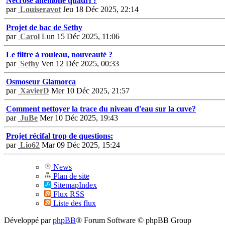
Nécrose anémone quadri ?
par
Louiseravot
Jeu 18 Déc 2025, 22:14
Projet de bac de Sethy
par
Carol
Lun 15 Déc 2025, 11:06
Le filtre à rouleau, nouveauté ?
par
Sethy
Ven 12 Déc 2025, 00:33
Osmoseur Glamorca
par
XavierD
Mer 10 Déc 2025, 21:57
Comment nettoyer la trace du niveau d'eau sur la cuve?
par
JuBe
Mer 10 Déc 2025, 19:43
Projet récifal trop de questions:
par
Lio62
Mar 09 Déc 2025, 15:24
News
Plan de site
SitemapIndex
Flux RSS
Liste des flux
Développé par
phpBB
® Forum Software © phpBB Group