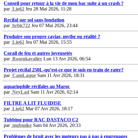
Conseil pour retour à la vie de mon bac suite à un crash ?
par
Lio62
Jeu 28 Mai 2026, 11:28
Recifal sur sol sans fondation
par
brbk722
Jeu 07 Mai 2026, 23:44
Produire son propre caviar, mythe ou réalité ?
par
Lio62
Jeu 07 Mai 2026, 15:55
Corail de feu et autres joyeusetés
par
Rosenkavalier
Lun 13 Avr 2026, 06:54
Projet récifal 250L-qu’est-ce que je suis en train de rater?
par
CamLaque
Sam 11 Avr 2026, 18:31
aquariophile récifales au Maroc
par
NeyLad
Sam 11 Avr 2026, 02:14
FILTRE A LIT FLUIDISE
par
Lio62
Mar 07 Avr 2026, 18:17
Tubbing pour RAC DASTACO C2
par
mgbmike
Sam 04 Avr 2026, 20:33
Problèmes de bruit avec les moteurs pas à pas à engrenages