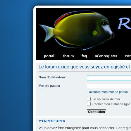
portail
forum
faq
m'enregister
co
Le forum exige que vous soyez enregistré et 
Nom d’utilisateur:
Mot de passe:
J’ai oublié mon mot de passe
Se souvenir de moi
Cacher mon statut en ligne
M’ENREGISTRER
Vous devez être enregistré pour vous connecter. L’enregi