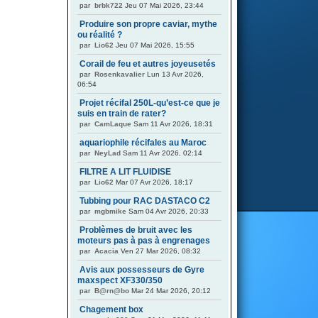
par
brbk722
Jeu 07 Mai 2026, 23:44
Produire son propre caviar, mythe
ou réalité ?
par
Lio62
Jeu 07 Mai 2026, 15:55
Corail de feu et autres joyeusetés
par
Rosenkavalier
Lun 13 Avr 2026,
06:54
Projet récifal 250L-qu’est-ce que je
suis en train de rater?
par
CamLaque
Sam 11 Avr 2026, 18:31
aquariophile récifales au Maroc
par
NeyLad
Sam 11 Avr 2026, 02:14
FILTRE A LIT FLUIDISE
par
Lio62
Mar 07 Avr 2026, 18:17
Tubbing pour RAC DASTACO C2
par
mgbmike
Sam 04 Avr 2026, 20:33
Problèmes de bruit avec les
moteurs pas à pas à engrenages
par
Acacia
Ven 27 Mar 2026, 08:32
Avis aux possesseurs de Gyre
maxspect XF330/350
par
B@rn@bo
Mar 24 Mar 2026, 20:12
Chagement box