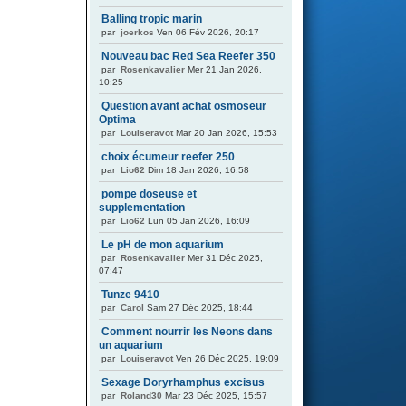
Balling tropic marin
par
joerkos
Ven 06 Fév 2026, 20:17
Nouveau bac Red Sea Reefer 350
par
Rosenkavalier
Mer 21 Jan 2026,
10:25
Question avant achat osmoseur
Optima
par
Louiseravot
Mar 20 Jan 2026, 15:53
choix écumeur reefer 250
par
Lio62
Dim 18 Jan 2026, 16:58
pompe doseuse et
supplementation
par
Lio62
Lun 05 Jan 2026, 16:09
Le pH de mon aquarium
par
Rosenkavalier
Mer 31 Déc 2025,
07:47
Tunze 9410
par
Carol
Sam 27 Déc 2025, 18:44
Comment nourrir les Neons dans
un aquarium
par
Louiseravot
Ven 26 Déc 2025, 19:09
Sexage Doryrhamphus excisus
par
Roland30
Mar 23 Déc 2025, 15:57