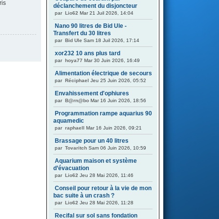
ris
déclanchement du disjoncteur
par
Lio62
Mar 21 Juil 2026, 14:04
Nano 90 litres de Bid Ule -
Transfert du 30 litres
par
Bid Ule
Sam 18 Juil 2026, 17:14
xor232 10 ans plus tard
par
hoya77
Mar 30 Juin 2026, 16:49
Alimentation électrique de secours
par
Réciphael
Jeu 25 Juin 2026, 05:52
Envahissement d'ophiures
par
B@rn@bo
Mar 16 Juin 2026, 18:56
Programmation rampe aquarius 90
aquamedic
par
raphaell
Mar 16 Juin 2026, 09:21
Brassage pour un 40 litres
par
Tovaritch
Sam 06 Juin 2026, 10:59
Aquarium maison et système
d’évacuation
par
Lio62
Jeu 28 Mai 2026, 11:46
Conseil pour retour à la vie de mon
bac suite à un crash ?
par
Lio62
Jeu 28 Mai 2026, 11:28
Recifal sur sol sans fondation