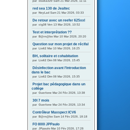
par
osaka320
Sam 21 Mar 2026, 11:11
red sea 130 de Jealtec
par
NeyLad
Sam 21 Mar 2026, 03:33
De retour avec un reefer 625xxl
par
cig38
Ven 13 Mar 2026, 10:52
Test et interprétation ??
par
B@rn@bo
Mar 10 Mar 2026, 20:20
Question sur mon projet de récifal
par
Lio62
Mar 10 Mar 2026, 16:25
BH, solitaire et cohabitation
par
Lio62
Dim 08 Mar 2026, 15:45
Désinfection avant l’introduction
dans le bac
par
Lio62
Dim 08 Mar 2026, 15:35
Projet bac pédagogique dans un
collège
par
Guerlone
Mar 24 Fév 2026, 13:38
30l 7 mois
par
Guerlone
Mar 24 Fév 2026, 13:34
Contrôleur Maxspect ICV6
par
B@rn@bo
Sam 14 Fév 2026, 18:18
FO 800l JPPaulo
par
JPpaulo
Mar 10 Fév 2026, 17:26