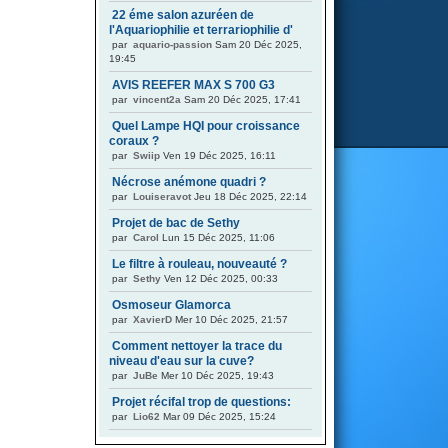
22 éme salon azuréen de
l'Aquariophilie et terrariophilie d'
par
aquario-passion
Sam 20 Déc 2025,
19:45
AVIS REEFER MAX S 700 G3
par
vincent2a
Sam 20 Déc 2025, 17:41
Quel Lampe HQI pour croissance
coraux ?
par
Swiip
Ven 19 Déc 2025, 16:11
Nécrose anémone quadri ?
par
Louiseravot
Jeu 18 Déc 2025, 22:14
Projet de bac de Sethy
par
Carol
Lun 15 Déc 2025, 11:06
Le filtre à rouleau, nouveauté ?
par
Sethy
Ven 12 Déc 2025, 00:33
Osmoseur Glamorca
par
XavierD
Mer 10 Déc 2025, 21:57
Comment nettoyer la trace du
niveau d'eau sur la cuve?
par
JuBe
Mer 10 Déc 2025, 19:43
Projet récifal trop de questions:
par
Lio62
Mar 09 Déc 2025, 15:24