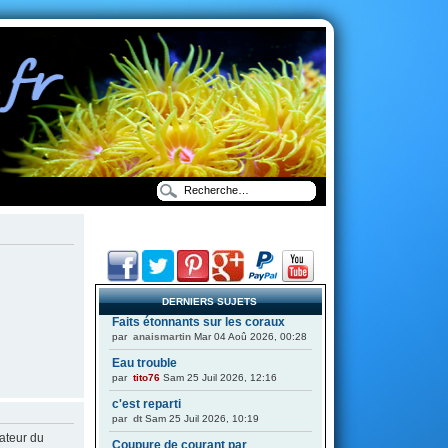
DERNIERS SUJETS
Faits étonnants sur les coraux
par
anaismartin
Mar 04 Aoû 2026, 00:28
Eau trouble
par
tito76
Sam 25 Juil 2026, 12:16
c'est reparti
par
dt
Sam 25 Juil 2026, 10:19
ateur du
Coupure de courant par