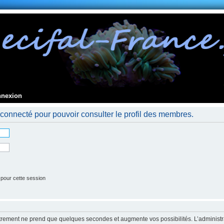
nnexion
connecté pour pouvoir consulter le profil des membres.
 pour cette session
strement ne prend que quelques secondes et augmente vos possibilités. L’administr