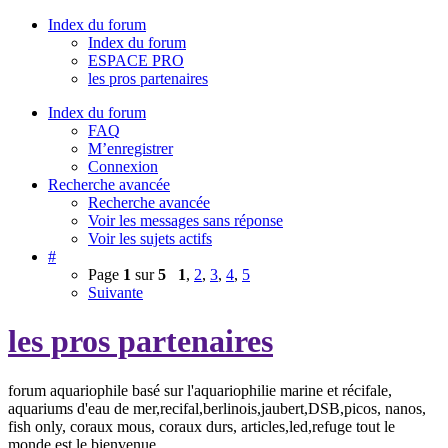
Index du forum
Index du forum
ESPACE PRO
les pros partenaires
Index du forum
FAQ
M’enregistrer
Connexion
Recherche avancée
Recherche avancée
Voir les messages sans réponse
Voir les sujets actifs
#
Page
1
sur
5
1
,
2
,
3
,
4
,
5
Suivante
les pros partenaires
forum aquariophile basé sur l'aquariophilie marine et récifale,
aquariums d'eau de mer,recifal,berlinois,jaubert,DSB,picos, nanos,
fish only, coraux mous, coraux durs, articles,led,refuge tout le
monde est le bienvenue.