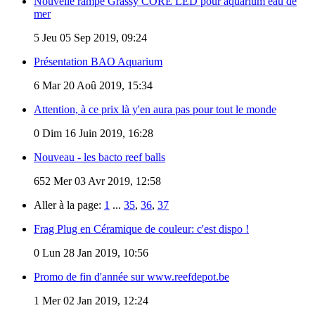
Nouvelle rampe Grassy CORE LED pour aquarium eau de
mer
5
Jeu 05 Sep 2019, 09:24
Présentation BAO Aquarium
6
Mar 20 Aoû 2019, 15:34
Attention, à ce prix là y'en aura pas pour tout le monde
0
Dim 16 Juin 2019, 16:28
Nouveau - les bacto reef balls
652
Mer 03 Avr 2019, 12:58
Aller à la page:
1
...
35
,
36
,
37
Frag Plug en Céramique de couleur: c'est dispo !
0
Lun 28 Jan 2019, 10:56
Promo de fin d'année sur www.reefdepot.be
1
Mer 02 Jan 2019, 12:24