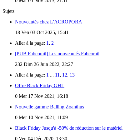
0
Mar 05 Nov 2013, 21:11
Sujets
Nouveautés chez L'ACROPORA
18
Ven 03 Oct 2025, 15:41
Aller à la page:
1
,
2
[PUB Fabcorail] Les nouveautés Fabcorail
232
Dim 26 Juin 2022, 22:27
Aller à la page:
1
...
11
,
12
,
13
Offre Black Friday GHL
0
Mer 17 Nov 2021, 16:18
Nouvelle gamme Balling Zoanthus
0
Mer 10 Nov 2021, 11:09
Black Friday Jusqu'à -50% de réduction sur le matériel
0
Ven 04 Déc 2020, 13:30