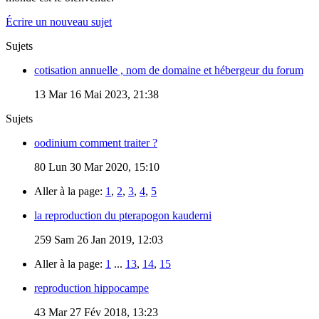
Écrire un nouveau sujet
Sujets
cotisation annuelle , nom de domaine et hébergeur du forum
13
Mar 16 Mai 2023, 21:38
Sujets
oodinium comment traiter ?
80
Lun 30 Mar 2020, 15:10
Aller à la page:
1
,
2
,
3
,
4
,
5
la reproduction du pterapogon kauderni
259
Sam 26 Jan 2019, 12:03
Aller à la page:
1
...
13
,
14
,
15
reproduction hippocampe
43
Mar 27 Fév 2018, 13:23