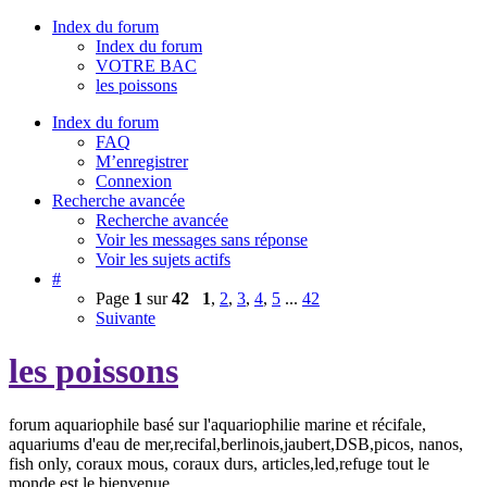
Index du forum
Index du forum
VOTRE BAC
les poissons
Index du forum
FAQ
M’enregistrer
Connexion
Recherche avancée
Recherche avancée
Voir les messages sans réponse
Voir les sujets actifs
#
Page
1
sur
42
1
,
2
,
3
,
4
,
5
...
42
Suivante
les poissons
forum aquariophile basé sur l'aquariophilie marine et récifale,
aquariums d'eau de mer,recifal,berlinois,jaubert,DSB,picos, nanos,
fish only, coraux mous, coraux durs, articles,led,refuge tout le
monde est le bienvenue.