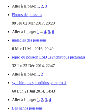
Aller à la page:
1
,
2
,
3
Photos de poissons
99
Jeu 02 Mar 2017, 20:20
Aller à la page:
1
...
4
,
5
,
6
maladies des poissons
6
Mer 11 Mai 2016, 20:49
repro du poisson LSD ..synchiropus picturatus
32
Jeu 25 Déc 2014, 22:47
Aller à la page:
1
,
2
synchiropus splendidus ,et repro .?
60
Lun 21 Juil 2014, 14:43
Aller à la page:
1
,
2
,
3
,
4
Les nanos poissons