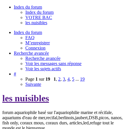
Index du forum
Index du forum
VOTRE BAC
les nuisibles
Index du forum
FAQ
M’enregistrer
Connexion
Recherche avancée
Recherche avancée
Voir les messages sans réponse
Voir les sujets actifs
#
Page
1
sur
19
1
,
2
,
3
,
4
,
5
...
19
Suivante
les nuisibles
forum aquariophile basé sur l'aquariophilie marine et récifale,
aquariums d'eau de mer,recifal,berlinois,jaubert,DSB,picos, nanos,
fish only, coraux mous, coraux durs, articles,led,refuge tout le
monde est le bienvenue.