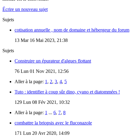
Écrire un nouveau sujet
Sujets
cotisation annuelle , nom de domaine et hébergeur du forum
13
Mar 16 Mai 2023, 21:38
Sujets
Construire un épurateur d'algues flottant
76
Lun 01 Nov 2021, 12:56
Aller à la page:
1
,
2
,
3
,
4
,
5
Tuto : identifier à coup sûr dino, cyano et diatommées !
129
Lun 08 Fév 2021, 10:32
Aller à la page:
1
...
6
,
7
,
8
combattre la briopsis avec le fluconazole
171
Lun 20 Avr 2020, 14:09