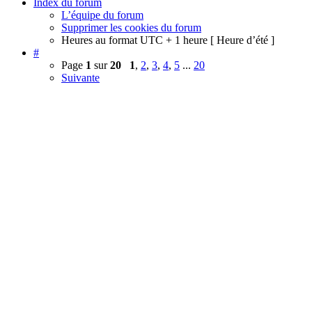
Index du forum
L’équipe du forum
Supprimer les cookies du forum
Heures au format UTC + 1 heure [ Heure d’été ]
#
Page
1
sur
20
1
,
2
,
3
,
4
,
5
...
20
Suivante