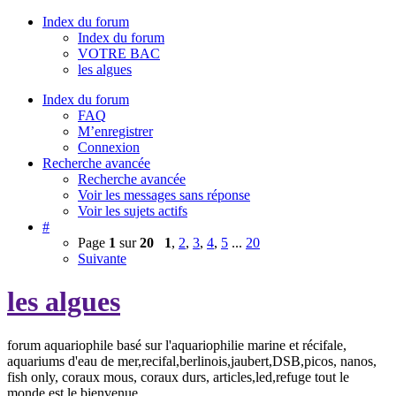
Index du forum
Index du forum
VOTRE BAC
les algues
Index du forum
FAQ
M’enregistrer
Connexion
Recherche avancée
Recherche avancée
Voir les messages sans réponse
Voir les sujets actifs
#
Page
1
sur
20
1
,
2
,
3
,
4
,
5
...
20
Suivante
les algues
forum aquariophile basé sur l'aquariophilie marine et récifale,
aquariums d'eau de mer,recifal,berlinois,jaubert,DSB,picos, nanos,
fish only, coraux mous, coraux durs, articles,led,refuge tout le
monde est le bienvenue.