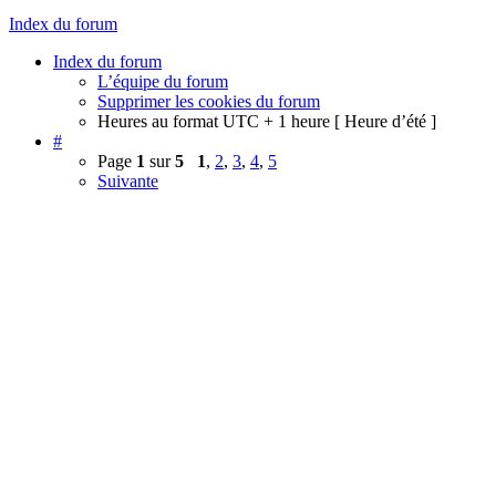
Index du forum
Index du forum
L’équipe du forum
Supprimer les cookies du forum
Heures au format UTC + 1 heure [ Heure d’été ]
#
Page
1
sur
5
1
,
2
,
3
,
4
,
5
Suivante