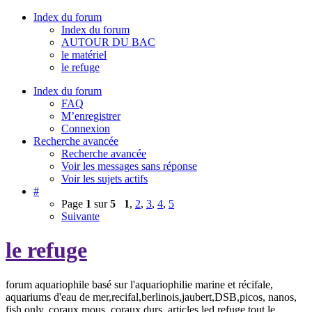
Index du forum
Index du forum
AUTOUR DU BAC
le matériel
le refuge
Index du forum
FAQ
M’enregistrer
Connexion
Recherche avancée
Recherche avancée
Voir les messages sans réponse
Voir les sujets actifs
#
Page
1
sur
5
1
,
2
,
3
,
4
,
5
Suivante
le refuge
forum aquariophile basé sur l'aquariophilie marine et récifale,
aquariums d'eau de mer,recifal,berlinois,jaubert,DSB,picos, nanos,
fish only, coraux mous, coraux durs, articles,led,refuge tout le