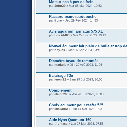
Moteur pas à pas de frein
par
John29
» Mar 05 Mar 2024, 10:53
Raccord osmoseur/douche
par lirone » Jeu 29 Fév 2024, 14:53
Avis aquarium armatus 575 XL
par
Loic44400
» Mer 27 Déc 2023, 19:13
Nouvel écumeur fait plein de bulle et trop de
par
Key.iss
» Mer 06 Sep 2023, 03:40
Diamètre tuyau de remontée
par
markois
» Dim 20 Aoû 2023, 11:06
Eclairage T3e
par
jerem22
» Sam 29 Juil 2023, 20:05
Complément
par
alain6265
» Ven 28 Juil 2023, 18:00
Choix ecumeur pour reefer 525
par
Mickador
» Dim 14 Mai 2023, 18:31
Aide Nyos Quantum 160
par
thomass
» Lun 27 Mar 2023, 07:53