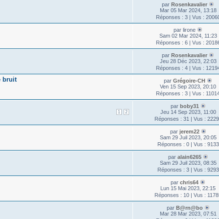
par
Rosenkavalier
Mar 05 Mar 2024, 13:18
Réponses : 3 | Vus : 2006
par lirone
Sam 02 Mar 2024, 11:23
Réponses : 6 | Vus : 2018
par
Rosenkavalier
Jeu 28 Déc 2023, 22:03
Réponses : 4 | Vus : 1219
 bruit
par
Grégoire-CH
Ven 15 Sep 2023, 20:10
Réponses : 3 | Vus : 1101
par
boby31
Jeu 14 Sep 2023, 11:00
1
2
Réponses : 31 | Vus : 222
par
jerem22
Sam 29 Juil 2023, 20:05
Réponses : 0 | Vus : 9133
par
alain6265
Sam 29 Juil 2023, 08:35
Réponses : 3 | Vus : 9293
par
chris64
Lun 15 Mai 2023, 22:15
Réponses : 10 | Vus : 117
par
B@rn@bo
Mar 28 Mar 2023, 07:51