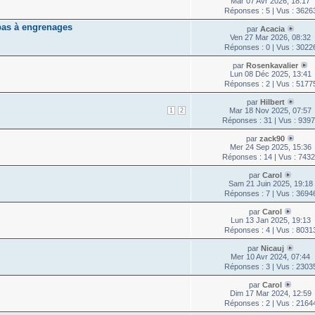
Mar 07 Avr 2026, 18:17
Réponses : 5 | Vus : 3626
pas à engrenages
par
Acacia
Ven 27 Mar 2026, 08:32
Réponses : 0 | Vus : 3022
par
Rosenkavalier
Lun 08 Déc 2025, 13:41
Réponses : 2 | Vus : 5177
par
Hilbert
Mar 18 Nov 2025, 07:57
1
2
Réponses : 31 | Vus : 939
par
zack90
Mer 24 Sep 2025, 15:36
Réponses : 14 | Vus : 743
par
Carol
Sam 21 Juin 2025, 19:18
Réponses : 7 | Vus : 3694
par
Carol
Lun 13 Jan 2025, 19:13
Réponses : 4 | Vus : 8031
par
Nicauj
Mer 10 Avr 2024, 07:44
Réponses : 3 | Vus : 2303
par
Carol
Dim 17 Mar 2024, 12:59
Réponses : 2 | Vus : 2164