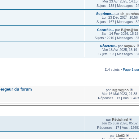
Mer 23 Avr 2025, 14:15
Sujets : 138 | Messages : 2
Suprimer...
par
ch_porchet
Lun 23 Déc 2024, 10:56
Sujets : 167 | Messages : 3
Contrôle...
par
B@rn@bo
Sam 14 Fév 2026, 18:18
Sujets : 2210 | Messages : 3
Réacteur...
par
hoya77
Ven 18 Avr 2025, 16:19
Sujets : 53 | Messages : 3
114 sujets •
Page
1
su
LES
DERNIER MESSAGE
bergeur du forum
par
B@rn@bo
Mar 16 Mai 2023, 21:38
Réponses : 13 | Vus : 646
DERNIER MESSAGE
par
Réciphael
Jeu 25 Juin 2026, 05:52
Réponses : 17 | Vus : 1269
par
Lio62