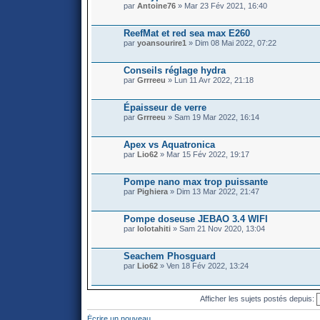
par
Antoine76
» Mar 23 Fév 2021, 16:40
ReefMat et red sea max E260
par
yoansourire1
» Dim 08 Mai 2022, 07:22
Conseils réglage hydra
par
Grrreeu
» Lun 11 Avr 2022, 21:18
Épaisseur de verre
par
Grrreeu
» Sam 19 Mar 2022, 16:14
Apex vs Aquatronica
par
Lio62
» Mar 15 Fév 2022, 19:17
Pompe nano max trop puissante
par
Pighiera
» Dim 13 Mar 2022, 21:47
Pompe doseuse JEBAO 3.4 WIFI
par
lolotahiti
» Sam 21 Nov 2020, 13:04
Seachem Phosguard
par
Lio62
» Ven 18 Fév 2022, 13:24
Afficher les sujets postés depuis:
Écrire un nouveau