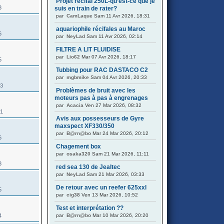
Projet récifal 250L-qu’est-ce que je
3
suis en train de rater?
par
CamLaque
Sam 11 Avr 2026, 18:31
aquariophile récifales au Maroc
6
par
NeyLad
Sam 11 Avr 2026, 02:14
FILTRE A LIT FLUIDISE
par
Lio62
Mar 07 Avr 2026, 18:17
5
Tubbing pour RAC DASTACO C2
par
mgbmike
Sam 04 Avr 2026, 20:33
73
Problèmes de bruit avec les
moteurs pas à pas à engrenages
par
Acacia
Ven 27 Mar 2026, 08:32
21
Avis aux possesseurs de Gyre
maxspect XF330/350
par
B@rn@bo
Mar 24 Mar 2026, 20:12
6
Chagement box
par
osaka320
Sam 21 Mar 2026, 11:11
3
red sea 130 de Jealtec
par
NeyLad
Sam 21 Mar 2026, 03:33
De retour avec un reefer 625xxl
5
par
cig38
Ven 13 Mar 2026, 10:52
Test et interprétation ??
4
par
B@rn@bo
Mar 10 Mar 2026, 20:20