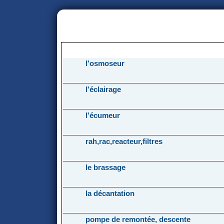
portail
forum
faq
m'enregister
co
FORUM
l'osmoseur
l'éclairage
l'écumeur
rah,rac,reacteur,filtres
le brassage
la décantation
pompe de remontée, descente