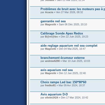
par
Jubaea
» Sam 21 Mar 2026, 12:34
Problèmes de bruit avec les moteurs pas à 
par
Acacia
» Ven 27 Mar 2026, 08:32
ganrantie red sea
par
Magestik
» Sam 06 Déc 2025, 20:10
Calibrage Sonde Apex Redox
par
B@rn@bo
» Dim 22 Juin 2025, 19:23
aide reglage aquarium red sea complet
par
Magestik
» Dim 04 Mai 2025, 16:47
branchement écumeur externe
par
andrew6290
» Mar 10 Juin 2025, 10:03
avis aquarium red sea
par
Magestik
» Dim 12 Jan 2025, 22:40
Choix rampe Led bac 150*90*60
par
fredko81
» Mar 09 Avr 2024, 18:37
Avis aquarium D-D
par
olivier2424
» Dim 17 Mar 2024, 10:42