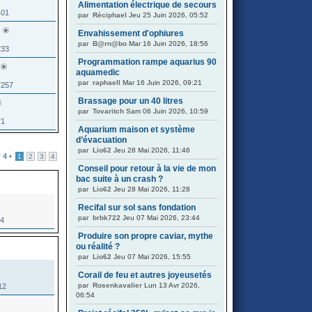
Alimentation électrique de secours
401
par
Réciphael
Jeu 25 Juin 2026, 05:52
Envahissement d'ophiures
par
B@rn@bo
Mar 16 Juin 2026, 18:56
233
Programmation rampe aquarius 90
aquamedic
par
raphaell
Mar 16 Juin 2026, 09:21
7257
Brassage pour un 40 litres
par
Tovaritch
Sam 06 Juin 2026, 10:59
71
Aquarium maison et système
d’évacuation
par
Lio62
Jeu 28 Mai 2026, 11:46
r
4
•
1
2
3
4
Conseil pour retour à la vie de mon
bac suite à un crash ?
par
Lio62
Jeu 28 Mai 2026, 11:28
Recifal sur sol sans fondation
par
brbk722
Jeu 07 Mai 2026, 23:44
34
Produire son propre caviar, mythe
ou réalité ?
par
Lio62
Jeu 07 Mai 2026, 15:55
Corail de feu et autres joyeusetés
par
Rosenkavalier
Lun 13 Avr 2026,
12
06:54