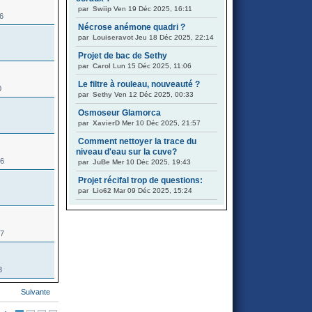
par
Swiip
Ven 19 Déc 2025, 16:11
56
Nécrose anémone quadri ?
par
Louiseravot
Jeu 18 Déc 2025, 22:14
Projet de bac de Sethy
par
Carol
Lun 15 Déc 2025, 11:06
Le filtre à rouleau, nouveauté ?
0
par
Sethy
Ven 12 Déc 2025, 00:33
Osmoseur Glamorca
par
XavierD
Mer 10 Déc 2025, 21:57
Comment nettoyer la trace du
niveau d'eau sur la cuve?
76
par
JuBe
Mer 10 Déc 2025, 19:43
Projet récifal trop de questions:
par
Lio62
Mar 09 Déc 2025, 15:24
97
3
Suivante