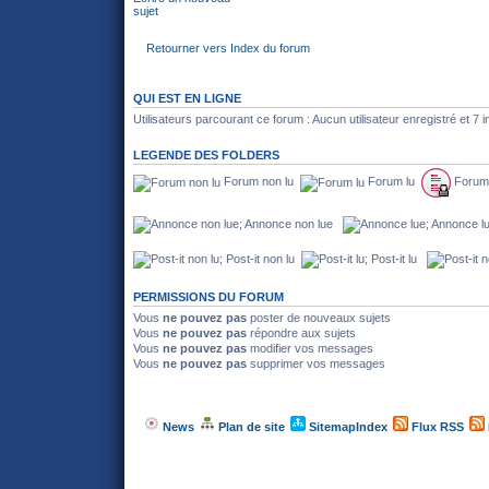
sujet
Retourner vers Index du forum
QUI EST EN LIGNE
Utilisateurs parcourant ce forum : Aucun utilisateur enregistré et 7 i
LEGENDE DES FOLDERS
Forum non lu
Forum lu
Forum
Annonce non lue
Annonce 
Post-it non lu
Post-it lu
PERMISSIONS DU FORUM
Vous
ne pouvez pas
poster de nouveaux sujets
Vous
ne pouvez pas
répondre aux sujets
Vous
ne pouvez pas
modifier vos messages
Vous
ne pouvez pas
supprimer vos messages
News
Plan de site
SitemapIndex
Flux RSS