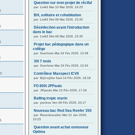
Question sur mon projet de récifal
par
Lio62
Mar 10 Mar 2026, 16:25
0
BH, solitaire et cohabitation
par
Lio62
Dim 08 Mar 2026, 15:45
6
Désinfection avant l’introduction
dans le bac
par
Lio62
Dim 08 Mar 2026, 15:35
4
Projet bac pédagogique dans un
collège
par
Guerlone
Mar 24 Fév 2026, 13:38
4
30l 7 mois
par
Guerlone
Mar 24 Fév 2026, 13:34
90
Contrôleur Maxspect ICV6
par
B@rn@bo
Sam 14 Fév 2026, 18:18
FO 800l JPPaulo
par
JPpaulo
Mar 10 Fév 2026, 17:26
Balling tropic marin
par
joerkos
Ven 06 Fév 2026, 20:17
Nouveau bac Red Sea Reefer 350
par
Rosenkavalier
Mer 21 Jan 2026,
10:25
85
Question avant achat osmoseur
Optima