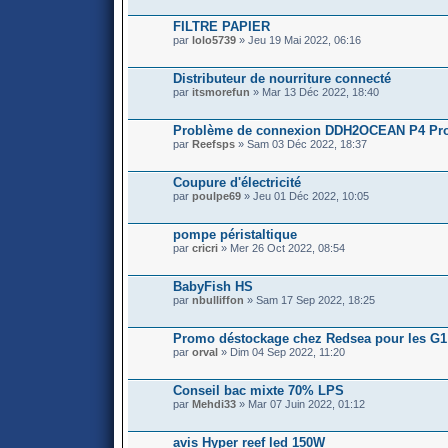
FILTRE PAPIER
par
lolo5739
» Jeu 19 Mai 2022, 06:16
Distributeur de nourriture connecté
par
itsmorefun
» Mar 13 Déc 2022, 18:40
Problème de connexion DDH2OCEAN P4 Pr
par
Reefsps
» Sam 03 Déc 2022, 18:37
Coupure d'électricité
par
poulpe69
» Jeu 01 Déc 2022, 10:05
pompe péristaltique
par
cricri
» Mer 26 Oct 2022, 08:54
BabyFish HS
par
nbulliffon
» Sam 17 Sep 2022, 18:25
Promo déstockage chez Redsea pour les G1
par
orval
» Dim 04 Sep 2022, 11:20
Conseil bac mixte 70% LPS
par
Mehdi33
» Mar 07 Juin 2022, 01:12
avis Hyper reef led 150W