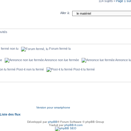
114 sujets •
Page
1
su
Aller à:
nvités
 fermé non lu
Forum fermé lu
lue
Annonce non lue fermée
Annonce l
Post-it non lu fermé
Post-it lu fermé
Version pour smartphone
Liste des flux
Développé par
phpBB
® Forum Software © phpBB Group
Traduit par
phpBB-fr.com