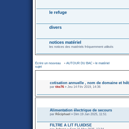
le refuge
divers
notices matériel
les notices des matériels fréquemment utilisés
Écrire un nouveau
•
AUTOUR DU BAC
•
le matériel
sujet
ANNONCES GLOBA
cotisation annuelle , nom de domaine et hé
par
tito76
» Jeu 14 Fév 2019, 14:36
SUJETS
Alimentation électrique de secours
par
Réciphael
» Dim 19 Jan 2025, 11:51
FILTRE A LIT FLUIDISE