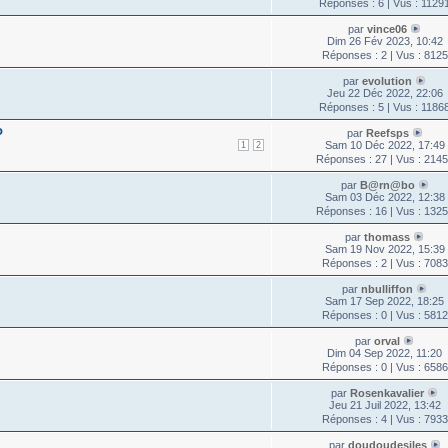
Réponses : 6 | Vus : 1129
par
vince06
Dim 26 Fév 2023, 10:42
Réponses : 2 | Vus : 8125
par
evolution
Jeu 22 Déc 2022, 22:06
Réponses : 5 | Vus : 1186
o
par
Reefsps
Sam 10 Déc 2022, 17:49
1
2
Réponses : 27 | Vus : 214
par
B@rn@bo
Sam 03 Déc 2022, 12:38
Réponses : 16 | Vus : 132
par
thomass
Sam 19 Nov 2022, 15:39
Réponses : 2 | Vus : 7083
par
nbulliffon
Sam 17 Sep 2022, 18:25
Réponses : 0 | Vus : 5812
par
orval
Dim 04 Sep 2022, 11:20
Réponses : 0 | Vus : 6586
par
Rosenkavalier
Jeu 21 Juil 2022, 13:42
Réponses : 4 | Vus : 7933
par
doudoudesiles