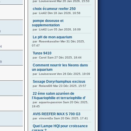
1
par
Louiseravot
Mar 20 Jan 2026, 15:53
choix écumeur reefer 250
par
Lio62
Dim 18 Jan 2026, 16:58
pompe doseuse et
supplementation
par
Lio62
Lun 05 Jan 2026, 16:09
8
Le pH de mon aquarium
par
Rosenkavalier
Mer 31 Déc 2025,
07:47
54
Tunze 9410
par
Carol
Sam 27 Déc 2025, 18:44
59
Comment nourrir les Neons dans
un aquarium
par
Louiseravot
Ven 26 Déc 2025, 19:09
Sexage Doryrhamphus excisus
par
Roland30
Mar 23 Déc 2025, 15:57
22 éme salon azuréen de
l'Aquariophilie et terrariophilie d'
par
aquario-passion
Sam 20 Déc 2025,
19:45
AVIS REEFER MAX S 700 G3
par
vincent2a
Sam 20 Déc 2025, 17:41
Quel Lampe HQI pour croissance
coraux ?