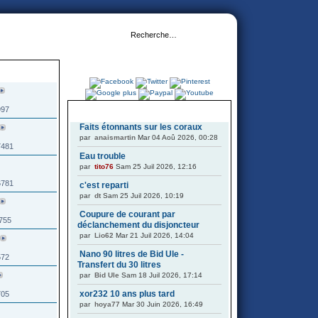
997
DERNIERS SUJETS
Faits étonnants sur les coraux
par
anaismartin
Mar 04 Aoû 2026, 00:28
7481
Eau trouble
par
tito76
Sam 25 Juil 2026, 12:16
6781
c'est reparti
par
dt
Sam 25 Juil 2026, 10:19
Coupure de courant par
1755
déclanchement du disjoncteur
par
Lio62
Mar 21 Juil 2026, 14:04
Nano 90 litres de Bid Ule -
572
Transfert du 30 litres
par
Bid Ule
Sam 18 Juil 2026, 17:14
xor232 10 ans plus tard
705
par
hoya77
Mar 30 Juin 2026, 16:49