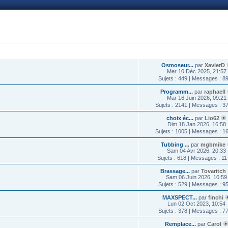
nnexion
DERNIER MESSAGE
Osmoseur...
par
XavierD
Mer 10 Déc 2025, 21:57
Sujets : 449 | Messages : 8
Programm...
par
raphaell
Mar 16 Juin 2026, 09:21
Sujets : 2141 | Messages : 3
choix éc...
par
Lio62
Dim 18 Jan 2026, 16:58
Sujets : 1005 | Messages : 1
Tubbing ...
par
mgbmike
Sam 04 Avr 2026, 20:33
Sujets : 618 | Messages : 1
Brassage...
par
Tovaritch
Sam 06 Juin 2026, 10:59
Sujets : 529 | Messages : 9
MAXSPECT...
par
finchi
Lun 02 Oct 2023, 10:54
Sujets : 378 | Messages : 7
Remplace...
par
Carol