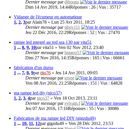
Dernier message
par
djbouns
Dim 14 Avr 2019, 14:44
Réponses : 26 | Vus : 35717
Vidange de l'écumeur en automatique
1
,
2
,
3
par Alain78 » Lun 25 Avr 2011, 18:25
Dernier message
par
tibov111
Jeu 22 Déc 2016, 22:29
Réponses : 52 | Vus : 27470
rampe led integré au red sea 130 par vita51
1
...
8
,
9
,
10
par vita51 » Ven 02 Nov 2012, 23:40
Dernier message
par
biggeo57
Dim 27 Nov 2016, 14:35
Réponses : 165 | Vus : 66661
fabrication d'un durso
1
...
7
,
8
,
9
par
tito76
» Jeu 14 Avr 2011, 09:05
Dernier message
par
ervee
Ven 08 Avr 2016, 21:25
Réponses : 151 | Vus : 64828
ma rampe led diy (nico37)
1
,
2
,
3
,
4
par
nico37
» Ven 18 Oct 2013, 23:11
Dernier message
par
sylvain.f
Jeu 07 Avr 2016, 17:16
Réponses : 55 | Vus : 30086
Fabrication de ma rampe led DIY (gigzdu49)
1
...
10
,
11
,
12
par gigzdu49 » Ven 28 Déc 2012, 23:53
Dernier message
par
Hervé