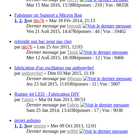
Mar 15 Mar 2016, 15:58
Réponses : 210 | Vus : 88358
Fabriquer un Support a Micron Bag
1
,
2
,
3
par
tito76
» Mar 18 Fév 2014, 21:13
Dernier message
par
bigoudi
Ven 21 Aoû 2015, 14:47
Réponses : 44 | Vus : 19402
refroidir son bac pour pas cher
par
tito76
» Lun 25 Avr 2011, 12:03
Dernier message
par
Timili
Mer 12 Aoû 2015, 18:30
Réponses : 12 | Vus : 9466
fabrication d'un oscillateur par anthonybef
par
anthonybef
» Dim 03 Mai 2015, 11:19
Dernier message
par
djbouns
Jeu 23 Juil 2015, 11:01
Réponses : 11 | Vus : 5907
Rampe 44 LED - Fabrication DIY
par
Fabrix
» Mar 04 Juin 2013, 00:53
Dernier message
par
Fabrix
Sam 25 Jan 2014, 13:41
Réponses : 17 | Vus : 9038
projet arduino
1
,
2
,
3
par
pierrot
» Mer 09 Oct 2013, 12:01
Dernier message
par
jeff60