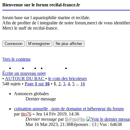
Bienvenue sur le forum recifal-france.fr
forum base sur l aquariophilie marine et recifale.
Afin de profiter de l integralite de notre forum,merci de vous identifi
Merci le staff de recifal-france.
Vers le contenu
portail
forum
faq
m'enregister
connexion
Écrire un nouveau sujet
•
AUTOUR DU BAC
•
le coin des bricoleurs
548 sujets •
Page
1
sur
16
•
1
,
2
,
3
,
4
,
5
...
16
Annonces globales
Dernier message
cotisation annuelle , nom de domaine et hébergeur du forum
par
tito76
» Jeu 14 Fév 2019, 14:36
Dernier message
par
B@rn@bo
Mar 16 Mai 2023, 21:38
Réponses : 13 | Vus : 64638