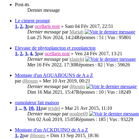
Post-its
Dernier message
Le ciment prompt
1
,
2
,
3
par
ocellaris noir
» Sam 04 Fév 2017, 22:51
Dernier message
par
Mariah
Lun 25 Nov 2024, 14:24
Réponses : 51 | Vus : 95801
Elevage de phytoplancton et zooplancton
1
,
2
,
3
,
4
,
5
par
ocellaris noir
» Ven 24 Fév 2017, 13:21
Dernier message
par
klain44
Mer 16 Fév 2022, 17:30
Réponses : 82 | Vus : 59626
Montage d'un AQUABOUNS de A a Z
par
djbouns
» Mer 10 Avr 2019, 00:21
Dernier message
par
djbouns
Dim 16 Mai 2021, 15:47
Réponses : 10 | Vus : 18249
osmolateur fait maison
1
...
9
,
10
,
11
par
texdel
» Mar 21 Avr 2015, 11:10
Dernier message
par
poulpe69
Ven 02 Aoû 2019, 15:05
Réponses : 185 | Vus : 93229
Montage d'un ACKDUINO de A a Z
1
,
2
par
djbouns
» Dim 13 Sep 2015, 18:36