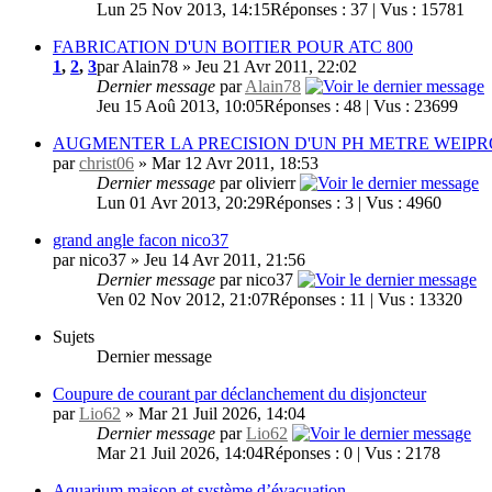
Lun 25 Nov 2013, 14:15
Réponses : 37 | Vus : 15781
FABRICATION D'UN BOITIER POUR ATC 800
1
,
2
,
3
par Alain78 » Jeu 21 Avr 2011, 22:02
Dernier message
par
Alain78
Jeu 15 Aoû 2013, 10:05
Réponses : 48 | Vus : 23699
AUGMENTER LA PRECISION D'UN PH METRE WEIPR
par
christ06
» Mar 12 Avr 2011, 18:53
Dernier message
par olivierr
Lun 01 Avr 2013, 20:29
Réponses : 3 | Vus : 4960
grand angle facon nico37
par nico37 » Jeu 14 Avr 2011, 21:56
Dernier message
par nico37
Ven 02 Nov 2012, 21:07
Réponses : 11 | Vus : 13320
Sujets
Dernier message
Coupure de courant par déclanchement du disjoncteur
par
Lio62
» Mar 21 Juil 2026, 14:04
Dernier message
par
Lio62
Mar 21 Juil 2026, 14:04
Réponses : 0 | Vus : 2178
Aquarium maison et système d’évacuation