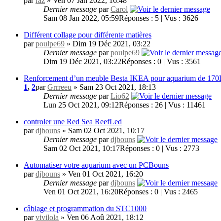
par
raz
» Ven 07 Jan 2022, 16:48
Dernier message
par
Carol
Sam 08 Jan 2022, 05:59
Réponses : 5 | Vus : 3626
Différent collage pour différente matières
par
poulpe69
» Dim 19 Déc 2021, 03:22
Dernier message
par
poulpe69
Dim 19 Déc 2021, 03:22
Réponses : 0 | Vus : 3561
Renforcement d’un meuble Besta IKEA pour aquarium de 170
1
,
2
par
Grrreeu
» Sam 23 Oct 2021, 18:13
Dernier message
par
Lio62
Lun 25 Oct 2021, 09:12
Réponses : 26 | Vus : 11461
controler une Red Sea ReefLed
par
djbouns
» Sam 02 Oct 2021, 10:17
Dernier message
par
djbouns
Sam 02 Oct 2021, 10:17
Réponses : 0 | Vus : 2773
Automatiser votre aquarium avec un PCBouns
par
djbouns
» Ven 01 Oct 2021, 16:20
Dernier message
par
djbouns
Ven 01 Oct 2021, 16:20
Réponses : 0 | Vus : 2465
câblage et programmation du STC1000
par
vivilola
» Ven 06 Aoû 2021, 18:12