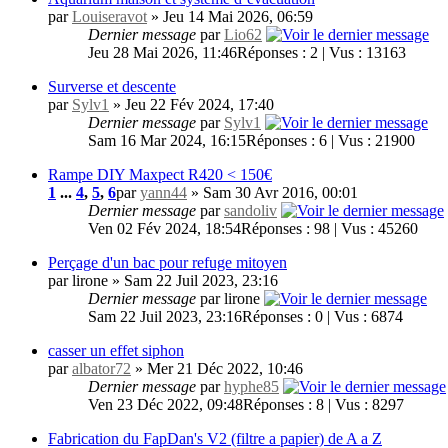
par
Louiseravot
» Jeu 14 Mai 2026, 06:59
Dernier message
par
Lio62
Jeu 28 Mai 2026, 11:46
Réponses : 2 | Vus : 13163
Surverse et descente
par
Sylv1
» Jeu 22 Fév 2024, 17:40
Dernier message
par
Sylv1
Sam 16 Mar 2024, 16:15
Réponses : 6 | Vus : 21900
Rampe DIY Maxpect R420 < 150€
1
...
4
,
5
,
6
par
yann44
» Sam 30 Avr 2016, 00:01
Dernier message
par
sandoliv
Ven 02 Fév 2024, 18:54
Réponses : 98 | Vus : 45260
Perçage d'un bac pour refuge mitoyen
par lirone » Sam 22 Juil 2023, 23:16
Dernier message
par lirone
Sam 22 Juil 2023, 23:16
Réponses : 0 | Vus : 6874
casser un effet siphon
par
albator72
» Mer 21 Déc 2022, 10:46
Dernier message
par
hyphe85
Ven 23 Déc 2022, 09:48
Réponses : 8 | Vus : 8297
Fabrication du FapDan's V2 (filtre a papier) de A a Z