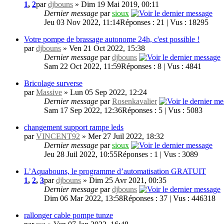
1
,
2
par
djbouns
» Dim 19 Mai 2019, 00:11
Dernier message
par
sioux
Jeu 03 Nov 2022, 11:14
Réponses : 21 | Vus : 18295
Votre pompe de brassage autonome 24h, c'est possible !
par
djbouns
» Ven 21 Oct 2022, 15:38
Dernier message
par
djbouns
Sam 22 Oct 2022, 11:59
Réponses : 8 | Vus : 4841
Bricolage surverse
par
Massive
» Lun 05 Sep 2022, 12:24
Dernier message
par
Rosenkavalier
Sam 17 Sep 2022, 12:36
Réponses : 5 | Vus : 5083
changement support rampe leds
par
VINCENT92
» Mer 27 Juil 2022, 18:32
Dernier message
par
sioux
Jeu 28 Juil 2022, 10:55
Réponses : 1 | Vus : 3089
L’Aquabouns, le programme d’automatisation GRATUIT
1
,
2
,
3
par
djbouns
» Dim 25 Avr 2021, 00:35
Dernier message
par
djbouns
Dim 06 Mar 2022, 13:58
Réponses : 37 | Vus : 446318
rallonger cable pompe tunze