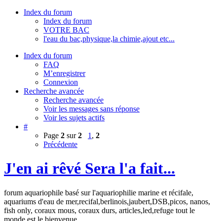
Index du forum
Index du forum
VOTRE BAC
l'eau du bac,physique,la chimie,ajout etc...
Index du forum
FAQ
M’enregistrer
Connexion
Recherche avancée
Recherche avancée
Voir les messages sans réponse
Voir les sujets actifs
#
Page
2
sur
2
1
,
2
Précédente
J'en ai rêvé Sera l'a fait...
forum aquariophile basé sur l'aquariophilie marine et récifale,
aquariums d'eau de mer,recifal,berlinois,jaubert,DSB,picos, nanos,
fish only, coraux mous, coraux durs, articles,led,refuge tout le
monde est le bienvenue.