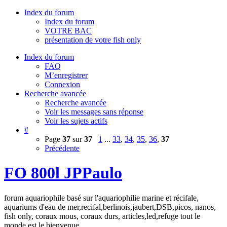
Index du forum
Index du forum
VOTRE BAC
présentation de votre fish only
Index du forum
FAQ
M’enregistrer
Connexion
Recherche avancée
Recherche avancée
Voir les messages sans réponse
Voir les sujets actifs
#
Page
37
sur
37
1
...
33
,
34
,
35
,
36
,
37
Précédente
FO 800l JPPaulo
forum aquariophile basé sur l'aquariophilie marine et récifale,
aquariums d'eau de mer,recifal,berlinois,jaubert,DSB,picos, nanos,
fish only, coraux mous, coraux durs, articles,led,refuge tout le
monde est le bienvenue.