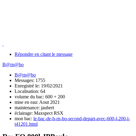
Répondre en citant le message
B@rn@bo
B@rn@bo
Messages: 1755
Enregistré le: 19/02/2021
Localisation: 64
volume du bac: 600 + 200
mise en eau: Aout 2021
maintenance: jaubert
éclairage: Maxspect RSX
mon bac:
le-bac-de-b-rn-bo-second-depart-avec-600-l-200-l-
t41201.html