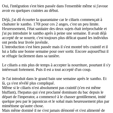
Oui, l'intégration s'est bien passée dans l'ensemble même si j'avoue
avoir eu quelques craintes au début.
Déjà, j'ai dû écourter la quarantaine car le ciliaris commençait à
chahuter le xantho. 170l pour ces 2 anges, c'est un peu limite.
Heureusement, l'état sanitaire des deux sujets était irréprochable et
j'ai pu introduire le xantho après à peine une semaine. Il avait déjà
accepté de se nourrir, c'est toujours plus délicat quand les individus
ont perdu leur livrée juvénile.
L'introduction s'est bien passée mais il s'est montré très craintif et il
lui a fallu une bonne semaine pour oser sortir. Encore aujourd'hui il
se réfugie facilement dans sa tanière.
Le ciliaris a mis plus de temps à accepter la nourriture, pourtant il s'y
intéressait fortement. Puis il est a tout accepté d'un coup.
Je l'ai introduit dans le grand bain une semaine après le xantho. Et
là, ça s'est révélé plus compliqué.
Même si le ciliaris n'est absolument pas craintif (s'en est même
bluffant), l'hepatus qui s'est proclamé dominant du bac depuis le
départ de l'imperator, a commencé à le chasser gentillement, imité
quelque peu par le japonicus et le sohal mais heureusement plus par
mimétisme qu'autre chose.
Mais même dominé il ne s'est jamais démonté et s'est alimenté de