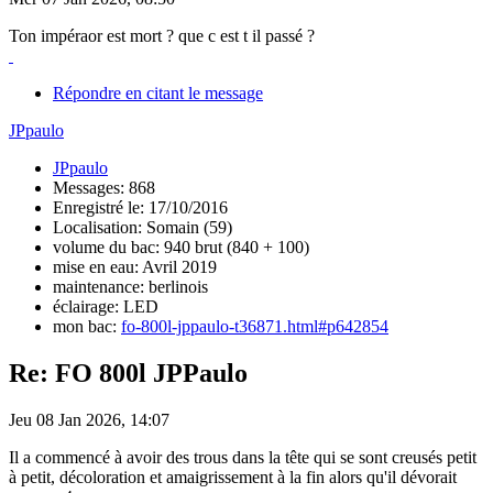
Ton impéraor est mort ? que c est t il passé ?
Répondre en citant le message
JPpaulo
JPpaulo
Messages: 868
Enregistré le: 17/10/2016
Localisation: Somain (59)
volume du bac: 940 brut (840 + 100)
mise en eau: Avril 2019
maintenance: berlinois
éclairage: LED
mon bac:
fo-800l-jppaulo-t36871.html#p642854
Re: FO 800l JPPaulo
Jeu 08 Jan 2026, 14:07
Il a commencé à avoir des trous dans la tête qui se sont creusés petit
à petit, décoloration et amaigrissement à la fin alors qu'il dévorait