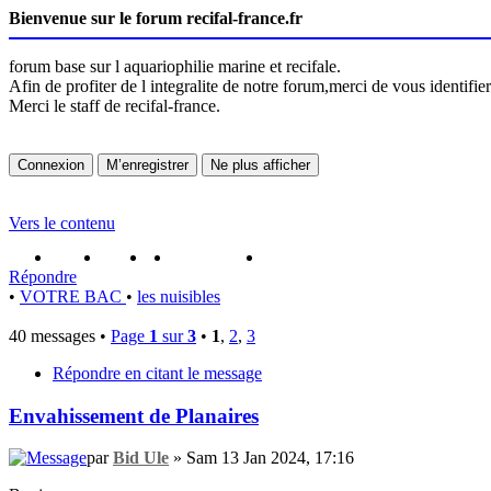
Bienvenue sur le forum recifal-france.fr
forum base sur l aquariophilie marine et recifale.
Afin de profiter de l integralite de notre forum,merci de vous identifi
Merci le staff de recifal-france.
Vers le contenu
portail
forum
faq
m'enregister
connexion
Répondre
•
VOTRE BAC
•
les nuisibles
40 messages •
Page
1
sur
3
•
1
,
2
,
3
Répondre en citant le message
Envahissement de Planaires
par
Bid Ule
» Sam 13 Jan 2024, 17:16