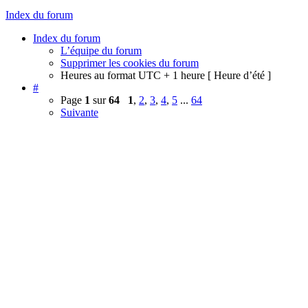
Index du forum
Index du forum
L’équipe du forum
Supprimer les cookies du forum
Heures au format UTC + 1 heure [ Heure d’été ]
#
Page
1
sur
64
1
,
2
,
3
,
4
,
5
...
64
Suivante