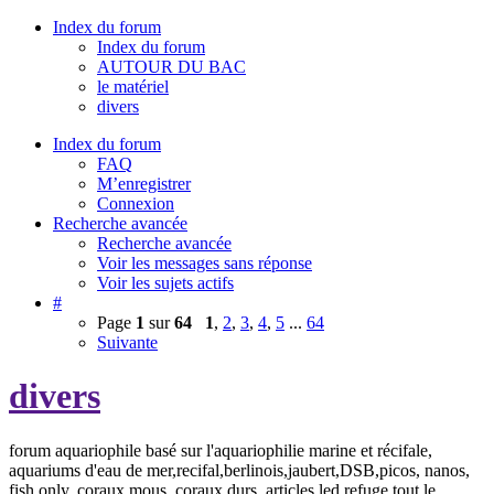
Index du forum
Index du forum
AUTOUR DU BAC
le matériel
divers
Index du forum
FAQ
M’enregistrer
Connexion
Recherche avancée
Recherche avancée
Voir les messages sans réponse
Voir les sujets actifs
#
Page
1
sur
64
1
,
2
,
3
,
4
,
5
...
64
Suivante
divers
forum aquariophile basé sur l'aquariophilie marine et récifale,
aquariums d'eau de mer,recifal,berlinois,jaubert,DSB,picos, nanos,
fish only, coraux mous, coraux durs, articles,led,refuge tout le