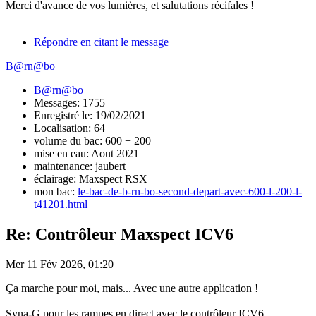
Merci d'avance de vos lumières, et salutations récifales !
Répondre en citant le message
B@rn@bo
B@rn@bo
Messages: 1755
Enregistré le: 19/02/2021
Localisation: 64
volume du bac: 600 + 200
mise en eau: Aout 2021
maintenance: jaubert
éclairage: Maxspect RSX
mon bac:
le-bac-de-b-rn-bo-second-depart-avec-600-l-200-l-
t41201.html
Re: Contrôleur Maxspect ICV6
Mer 11 Fév 2026, 01:20
Ça marche pour moi, mais... Avec une autre application !
Syna-G pour les rampes en direct avec le contrôleur ICV6...