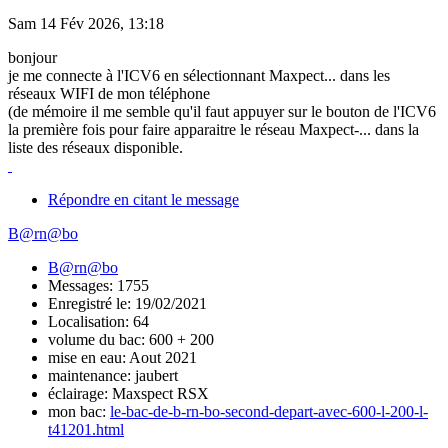
Sam 14 Fév 2026, 13:18
bonjour
je me connecte à l'ICV6 en sélectionnant Maxpect... dans les
réseaux WIFI de mon téléphone
(de mémoire il me semble qu'il faut appuyer sur le bouton de l'ICV6
la première fois pour faire apparaitre le réseau Maxpect-... dans la
liste des réseaux disponible.
Répondre en citant le message
B@rn@bo
B@rn@bo
Messages: 1755
Enregistré le: 19/02/2021
Localisation: 64
volume du bac: 600 + 200
mise en eau: Aout 2021
maintenance: jaubert
éclairage: Maxspect RSX
mon bac:
le-bac-de-b-rn-bo-second-depart-avec-600-l-200-l-
t41201.html