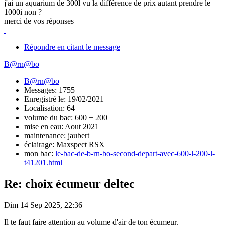
j'ai un aquarium de 300l vu la différence de prix autant prendre le
1000i non ?
merci de vos réponses
Répondre en citant le message
B@rn@bo
B@rn@bo
Messages: 1755
Enregistré le: 19/02/2021
Localisation: 64
volume du bac: 600 + 200
mise en eau: Aout 2021
maintenance: jaubert
éclairage: Maxspect RSX
mon bac:
le-bac-de-b-rn-bo-second-depart-avec-600-l-200-l-
t41201.html
Re: choix écumeur deltec
Dim 14 Sep 2025, 22:36
Il te faut faire attention au volume d'air de ton écumeur.