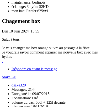
maintenance: berlinois
éclairage: 3 hydra 52HD
mon bac: Reefer 625xxl
Chagement box
Lun 10 Juin 2024, 13:55
Salut à tous,
Je vais changer ma box orange suivre au passage à la fibre.
Je voudrais savoir comment appairer ma nouvelle box avec mes
hydras
Répondre en citant le message
osaka320
osaka320
Messages: 2144
Enregistré le: 09/07/2015
Localisation: Liré
volume du bac: 500l + 125l decante
mise en eau: 16/11/2018