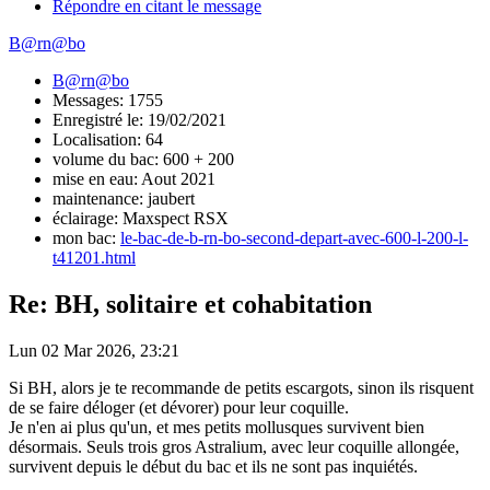
Répondre en citant le message
B@rn@bo
B@rn@bo
Messages: 1755
Enregistré le: 19/02/2021
Localisation: 64
volume du bac: 600 + 200
mise en eau: Aout 2021
maintenance: jaubert
éclairage: Maxspect RSX
mon bac:
le-bac-de-b-rn-bo-second-depart-avec-600-l-200-l-
t41201.html
Re: BH, solitaire et cohabitation
Lun 02 Mar 2026, 23:21
Si BH, alors je te recommande de petits escargots, sinon ils risquent
de se faire déloger (et dévorer) pour leur coquille.
Je n'en ai plus qu'un, et mes petits mollusques survivent bien
désormais. Seuls trois gros Astralium, avec leur coquille allongée,
survivent depuis le début du bac et ils ne sont pas inquiétés.