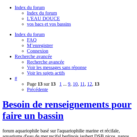
Index du forum
Index du forum
L'EAU DOUCE
vos bacs et vos bassins
Index du forum
FAQ
M’enregistrer
Connexion
Recherche avancée
Recherche avancée
Voir les messages sans réponse
Voir les sujets actifs
#
Page
13
sur
13
1
...
9
,
10
,
11
,
12
,
13
Précédente
Besoin de renseignements pour
faire un bassin
forum aquariophile basé sur l'aquariophilie marine et récifale,
aquariums d'eau de mer,recifal,berlinois,jaubert,DSB,picos, nanos,