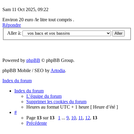
Sam 11 Oct 2025, 09:22
Environ 20 euro /le litre tout compris .
Répondre
Aller à:
Powered by
phpBB
© phpBB Group.
phpBB Mobile / SEO by
Artodia
.
Index du forum
Index du forum
L’équipe du forum
Supprimer les cookies du forum
Heures au format UTC + 1 heure [ Heure d’été ]
#
Page
13
sur
13
1
...
9
,
10
,
11
,
12
,
13
Précédente