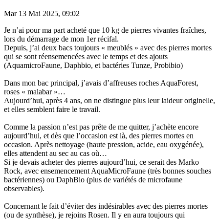
Mar 13 Mai 2025, 09:02
Je n’ai pour ma part acheté que 10 kg de pierres vivantes fraîches,
lors du démarrage de mon 1er récifal.
Depuis, j’ai deux bacs toujours « meublés » avec des pierres mortes
qui se sont réensemencées avec le temps et des ajouts
(AquamicroFaune, Daphbio, et bactéries Tunze, Probibio)
Dans mon bac principal, j’avais d’affreuses roches AquaForest,
roses « malabar »…
Aujourd’hui, après 4 ans, on ne distingue plus leur laideur originelle,
et elles semblent faire le travail.
Comme la passion n’est pas prête de me quitter, j’achète encore
aujourd’hui, et dès que l’occasion est là, des pierres mortes en
occasion. Après nettoyage (haute pression, acide, eau oxygénée),
elles attendent au sec au cas où…
Si je devais acheter des pierres aujourd’hui, ce serait des Marko
Rock, avec ensemencement AquaMicroFaune (très bonnes souches
bactériennes) ou DaphBio (plus de variétés de microfaune
observables).
Concernant le fait d’éviter des indésirables avec des pierres mortes
(ou de synthèse), je rejoins Rosen. Il y en aura toujours qui