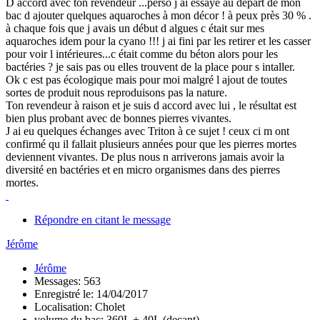
D accord avec ton revendeur ...perso j ai essayé au départ de mon
bac d ajouter quelques aquaroches à mon décor ! à peux près 30 % .
à chaque fois que j avais un début d algues c était sur mes
aquaroches idem pour la cyano !!! j ai fini par les retirer et les casser
pour voir l intérieures...c était comme du béton alors pour les
bactéries ? je sais pas ou elles trouvent de la place pour s intaller.
Ok c est pas écologique mais pour moi malgré l ajout de toutes
sortes de produit nous reproduisons pas la nature.
Ton revendeur à raison et je suis d accord avec lui , le résultat est
bien plus probant avec de bonnes pierres vivantes.
J ai eu quelques échanges avec Triton à ce sujet ! ceux ci m ont
confirmé qu il fallait plusieurs années pour que les pierres mortes
deviennent vivantes. De plus nous n arriverons jamais avoir la
diversité en bactéries et en micro organismes dans des pierres
mortes.
Répondre en citant le message
Jérôme
Jérôme
Messages: 563
Enregistré le: 14/04/2017
Localisation: Cholet
volume du bac: 360L + 40L (decant)