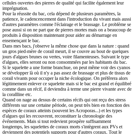
cellules ouvertes des pierres de qualité qui facilite également leur
imprégnation.
Pour la réussite du bac, cela dépend de plusieurs paramètres, la
patience, le cadencencement dans l'introduction du vivant mais aussi
d'autres paramètres comme l'éclairage et le brassage. Le problème se
pose aussi si on ne part que de pierres mortes mais on a beaucoup de
produits à disposition maintenant pour aider au démarrage en
ensemençant le bac.
Dans mes bacs, j'observe la même chose que dans la nature : quand
un gros pied-mère de corail meurt, il se couvre au bout de quelques
jours d'algues brunes ou vertes, voire filamenteuses. Suivant le type
d'algues, elles seront ou non consommées par les habitants du bac.
Si le squelette a une forme branchue, on peut même voir des cyanos
se développer là où il n'y a pas assez de brassage et plus de tissus de
corail vivants pour occuper la niche écologique. On préfèrera alors
légitimement enlever ce squelette mais si le bac est grand et équilibré
comme dans un récif, il deviendra à terme une pierre vivante avec de
la corallline etc.
Quand on nage au dessus de certains récifs qui ont reçu des stress
différents sur une certaine période, on peut très bien en fonction des
espèces de coraux atteints (souvent les Acroporas...) et les types
d'algues qui les recouvrent, reconstituer la chronologie des
événements. Mais si tout redevient prospère suffisamment
longtemps, les squelettes de coraux morts s'intègrent aux PVs et
deviennent des potentiels supports pour d'autres coraux. Tout le