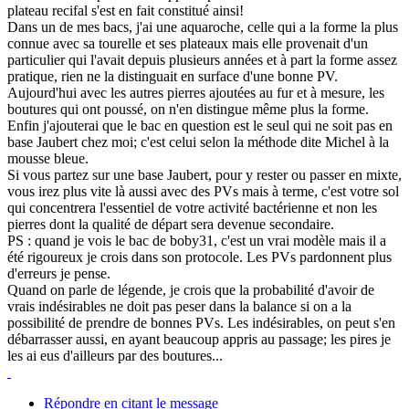
plateau recifal s'est en fait constitué ainsi!
Dans un de mes bacs, j'ai une aquaroche, celle qui a la forme la plus
connue avec sa tourelle et ses plateaux mais elle provenait d'un
particulier qui l'avait depuis plusieurs années et à part la forme assez
pratique, rien ne la distinguait en surface d'une bonne PV.
Aujourd'hui avec les autres pierres ajoutées au fur et à mesure, les
boutures qui ont poussé, on n'en distingue même plus la forme.
Enfin j'ajouterai que le bac en question est le seul qui ne soit pas en
base Jaubert chez moi; c'est celui selon la méthode dite Michel à la
mousse bleue.
Si vous partez sur une base Jaubert, pour y rester ou passer en mixte,
vous irez plus vite là aussi avec des PVs mais à terme, c'est votre sol
qui concentrera l'essentiel de votre activité bactérienne et non les
pierres dont la qualité de départ sera devenue secondaire.
PS : quand je vois le bac de boby31, c'est un vrai modèle mais il a
été rigoureux je crois dans son protocole. Les PVs pardonnent plus
d'erreurs je pense.
Quand on parle de légende, je crois que la probabilité d'avoir de
vrais indésirables ne doit pas peser dans la balance si on a la
possibilité de prendre de bonnes PVs. Les indésirables, on peut s'en
débarrasser aussi, en ayant beaucoup appris au passage; les pires je
les ai eus d'ailleurs par des boutures...
Répondre en citant le message