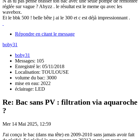
N as tu pas pensé brasser ton bac avec une seule pompe de remontée
réglée sur vague ? Abyzz . le résultat est le meme qu avec les
wavebox.
Et le bbk 500 ! belle bête j ai le 300 et c est déjà impressionnant .
Répondre en citant le message
boby31
boby31
Messages: 105
Enregistré le: 05/11/2018
Localisation: TOULOUSE
volume du bac: 3000
mise en eau: 2022
éclairage: LED
Re: Bac sans PV : filtration via aquaroche
?
Mer 14 Mai 2025, 12:59
J'ai conçu le bac (dans ma tête) en 2009-2010 sans jamais avoir fait