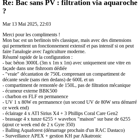
Re: Bac sans PV : filtration via aquaroche
?
Mar 13 Mai 2025, 22:03
Merci pour les compliments !
Mon bac est un berlinois très classique, mais avec des dimensions
qui permettent un fonctionnement extensif et pas intensif si on peut
faire l'analogie avec l'agriculture moderne.
Résumé rapide de la configuration :
- bac béton 3000L (3m x 1m x 1m) avec uniquement une vitre en
façade dans une fishroom dédiée
- "vraie" décantation de 750L comprenant un compartiment de
décante seule (sans rien dedans) de 600L et un
- compartiment de remontée de 150L, pas de filtration mécanique
- écumeur externe BBK500
- charbon en FLF en permanence
- UV 1 x 80W en permanence (un second UV de 80W sera démarré
ce week end)
- éclairage 4 x ATI Sirius X4 + 3 Phillips Coral Care Gen2
- brassage 4 x tunze 6255 + wavebox "maison" sur base de 6255
(ajout ce week end de 2 x Gyre 350)
- Balling Aquaforest (démarrage prochain d'un RAC Dastaco)
- Surveillance APEX + gestion KH par Alkatronic