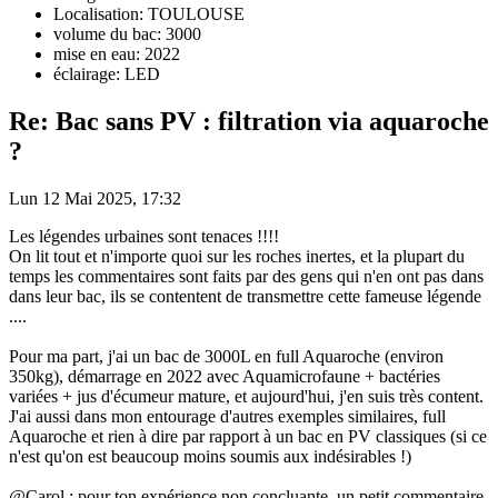
Localisation: TOULOUSE
volume du bac: 3000
mise en eau: 2022
éclairage: LED
Re: Bac sans PV : filtration via aquaroche
?
Lun 12 Mai 2025, 17:32
Les légendes urbaines sont tenaces !!!!
On lit tout et n'importe quoi sur les roches inertes, et la plupart du
temps les commentaires sont faits par des gens qui n'en ont pas dans
dans leur bac, ils se contentent de transmettre cette fameuse légende
....
Pour ma part, j'ai un bac de 3000L en full Aquaroche (environ
350kg), démarrage en 2022 avec Aquamicrofaune + bactéries
variées + jus d'écumeur mature, et aujourd'hui, j'en suis très content.
J'ai aussi dans mon entourage d'autres exemples similaires, full
Aquaroche et rien à dire par rapport à un bac en PV classiques (si ce
n'est qu'on est beaucoup moins soumis aux indésirables !)
@Carol : pour ton expérience non concluante, un petit commentaire