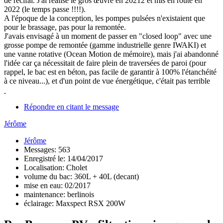
de récifal. J'ai réalisé le gros œuvre en 20212 et mis en route en
2022 (le temps passe !!!!).
A l'époque de la conception, les pompes pulsées n'existaient que
pour le brassage, pas pour la remontée.
J'avais envisagé à un moment de passer en "closed loop" avec une
grosse pompe de remontée (gamme industrielle genre IWAKI) et
une vanne rotative (Ocean Motion de mémoire), mais j'ai abandonné
l'idée car ça nécessitait de faire plein de traversées de paroi (pour
rappel, le bac est en béton, pas facile de garantir à 100% l'étanchéité
à ce niveau...), et d'un point de vue énergétique, c'était pas terrible
Répondre en citant le message
Jérôme
Jérôme
Messages: 563
Enregistré le: 14/04/2017
Localisation: Cholet
volume du bac: 360L + 40L (decant)
mise en eau: 02/2017
maintenance: berlinois
éclairage: Maxspect RSX 200W