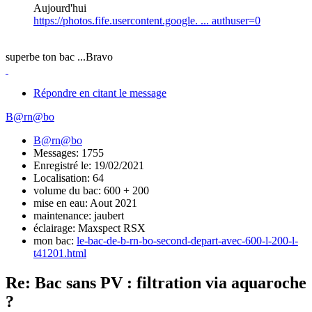
Aujourd'hui
https://photos.fife.usercontent.google. ... authuser=0
superbe ton bac ...Bravo
Répondre en citant le message
B@rn@bo
B@rn@bo
Messages: 1755
Enregistré le: 19/02/2021
Localisation: 64
volume du bac: 600 + 200
mise en eau: Aout 2021
maintenance: jaubert
éclairage: Maxspect RSX
mon bac:
le-bac-de-b-rn-bo-second-depart-avec-600-l-200-l-
t41201.html
Re: Bac sans PV : filtration via aquaroche
?